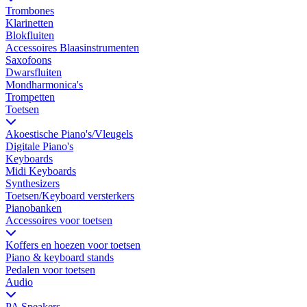
Trombones
Klarinetten
Blokfluiten
Accessoires Blaasinstrumenten
Saxofoons
Dwarsfluiten
Mondharmonica's
Trompetten
Toetsen
Akoestische Piano's/Vleugels
Digitale Piano's
Keyboards
Midi Keyboards
Synthesizers
Toetsen/Keyboard versterkers
Pianobanken
Accessoires voor toetsen
Koffers en hoezen voor toetsen
Piano & keyboard stands
Pedalen voor toetsen
Audio
PA Speakers