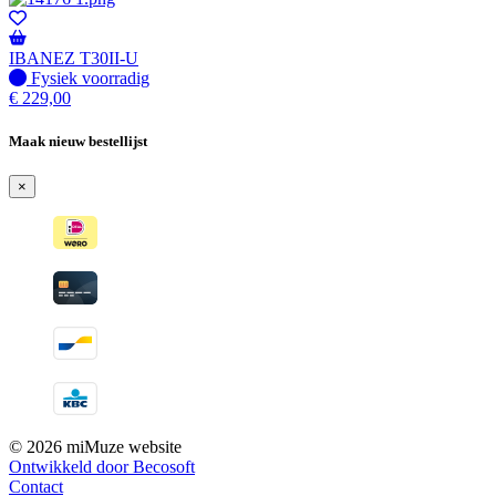
IBANEZ T30II-U
Fysiek voorradig
Fysiek voorradig
€
229,00
Maak nieuw bestellijst
×
© 2026 miMuze website
Ontwikkeld door Becosoft
Contact