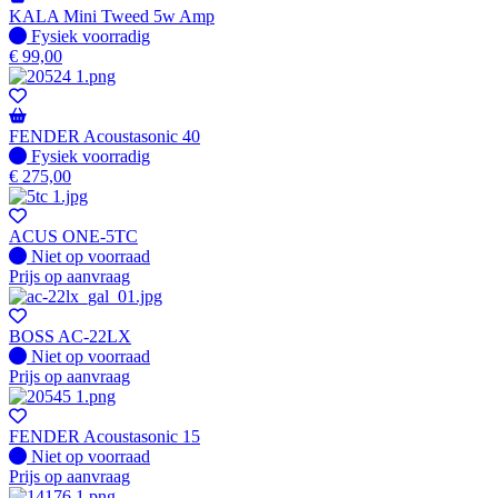
KALA Mini Tweed 5w Amp
Fysiek voorradig
Fysiek voorradig
€
99,00
FENDER Acoustasonic 40
Fysiek voorradig
Fysiek voorradig
€
275,00
ACUS ONE-5TC
Fysiek voorradig
Niet op voorraad
Prijs op aanvraag
BOSS AC-22LX
Fysiek voorradig
Niet op voorraad
Prijs op aanvraag
FENDER Acoustasonic 15
Fysiek voorradig
Niet op voorraad
Prijs op aanvraag