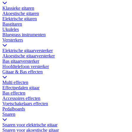
Klassieke gitaren
Akoestische gitaren
Elektrische gitaren
Basgitaren
Ukuleles
Bluegrass instrumenten
Versterkers
Elektrische gitaarversterker
Akoestische gitaarversterker
Bas gitaarversterker
Hoofdtelefoon versterker
Gitaar & Bas effecten
Multi effecten
Effectpedalen gitaar
Bas effecten
Accessoires effecten
Voetschakelaars effecten
Pedalboards
Snaren
Snaren voor elektrische gitaar
Snaren voor akoestische gitaar