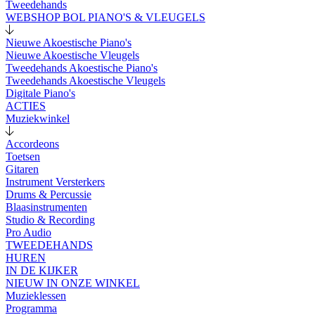
Tweedehands
WEBSHOP BOL PIANO'S & VLEUGELS
Nieuwe Akoestische Piano's
Nieuwe Akoestische Vleugels
Tweedehands Akoestische Piano's
Tweedehands Akoestische Vleugels
Digitale Piano's
ACTIES
Muziekwinkel
Accordeons
Toetsen
Gitaren
Instrument Versterkers
Drums & Percussie
Blaasinstrumenten
Studio & Recording
Pro Audio
TWEEDEHANDS
HUREN
IN DE KIJKER
NIEUW IN ONZE WINKEL
Muzieklessen
Programma