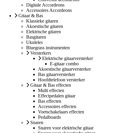
Digitale Accordeons
Accessoires Accordeons
Gitaar & Bas
Klassieke gitaren
Akoestische gitaren
Elektrische gitaren
Basgitaren
Ukuleles
Bluegrass instrumenten
Versterkers
Elektrische gitaarversterker
E-gitaar combo
Akoestische gitaarversterker
Bas gitaarversterker
Hoofdtelefoon versterker
Gitaar & Bas effecten
Multi effecten
Effectpedalen gitaar
Bas effecten
Accessoires effecten
Voetschakelaars effecten
Pedalboards
Snaren
Snaren voor elektrische gitaar