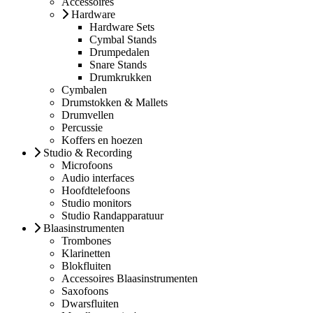
Accessoires
Hardware
Hardware Sets
Cymbal Stands
Drumpedalen
Snare Stands
Drumkrukken
Cymbalen
Drumstokken & Mallets
Drumvellen
Percussie
Koffers en hoezen
Studio & Recording
Microfoons
Audio interfaces
Hoofdtelefoons
Studio monitors
Studio Randapparatuur
Blaasinstrumenten
Trombones
Klarinetten
Blokfluiten
Accessoires Blaasinstrumenten
Saxofoons
Dwarsfluiten