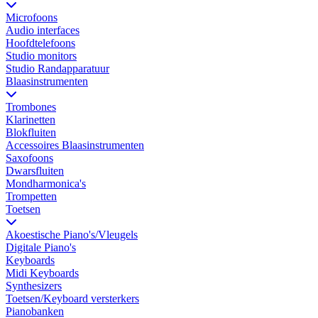
Microfoons
Audio interfaces
Hoofdtelefoons
Studio monitors
Studio Randapparatuur
Blaasinstrumenten
Trombones
Klarinetten
Blokfluiten
Accessoires Blaasinstrumenten
Saxofoons
Dwarsfluiten
Mondharmonica's
Trompetten
Toetsen
Akoestische Piano's/Vleugels
Digitale Piano's
Keyboards
Midi Keyboards
Synthesizers
Toetsen/Keyboard versterkers
Pianobanken