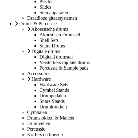
Plectra
Slides
Stemapparaten
Draadloze gitaarsystemen
Drums & Percussie
Akoestische drums
Akoestisch Drumstel
Shell Sets
Snare Drums
Digitale drums
Digitaal drumstel
Versterkers digitale drums
Percussie & Sample pads
Accessoires
Hardware
Hardware Sets
Cymbal Stands
Drumpedalen
Snare Stands
Drumkrukken
Cymbalen
Drumstokken & Mallets
Drumvellen
Percussie
Koffers en hoezen