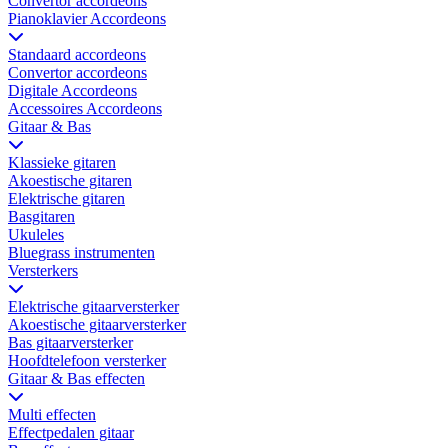
Convertor accordeons
Pianoklavier Accordeons
Standaard accordeons
Convertor accordeons
Digitale Accordeons
Accessoires Accordeons
Gitaar & Bas
Klassieke gitaren
Akoestische gitaren
Elektrische gitaren
Basgitaren
Ukuleles
Bluegrass instrumenten
Versterkers
Elektrische gitaarversterker
Akoestische gitaarversterker
Bas gitaarversterker
Hoofdtelefoon versterker
Gitaar & Bas effecten
Multi effecten
Effectpedalen gitaar