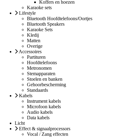
Koffers en hoezen
Karaoke sets
Lifestyle
Bluetooth Hoofdtelefoons/Oortjes
Bluetooth Speakers
Karaoke Sets
Kledij
Matten
Overige
Accessoires
Partituren
Hoofdtelefoons
Metronomen
Stemapparaten
Stoelen en banken
Gehoorbescherming
Standaards
Kabels
Instrument kabels
Microfoon kabels
Audio kabels
Data kabels
Licht
Effect & signaalprocessors
Vocal / Zang effecten