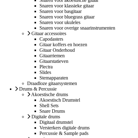
Snaren voor akoestische gitaar
Snaren voor klassieke gitaar
Snaren voor basgitaar
Snaren voor bluegrass gitaar
Snaren voor ukuleles
Snaren voor overige snaarinstrumenten
Gitaar accessoires
Capodasters
Gitaar koffers en hoezen
Gitaar Onderhoud
Gitaarriemen
Gitaarstatieven
Plectra
Slides
Stemapparaten
Draadloze gitaarsystemen
Drums & Percussie
Akoestische drums
Akoestisch Drumstel
Shell Sets
Snare Drums
Digitale drums
Digitaal drumstel
Versterkers digitale drums
Percussie & Sample pads