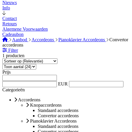
Nieuws
Info
Contact
Retours
Algemene Voorwaarden
Cadeaubon
Aanbod
Accordeons
Pianoklavier Accordeons
Convertor
accordeons
Filter
1 producten
Prijs
EUR
Categorieën
Accordeons
Knopaccordeons
Standaard accordeons
Convertor accordeons
Pianoklavier Accordeons
Standaard accordeons
Convertor accordeons