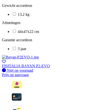
Gewicht accordeon
13,2 kg
Afmetingen
44x47x22 cm
Garantie accordeon
3 jaar
FISITALIA BAYAN P2-EVO
Fysiek voorradig
Niet op voorraad
Prijs op aanvraag