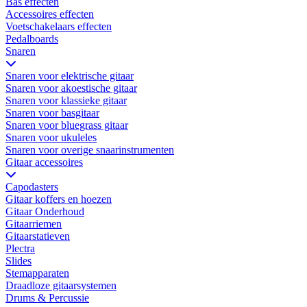
Bas effecten
Accessoires effecten
Voetschakelaars effecten
Pedalboards
Snaren
Snaren voor elektrische gitaar
Snaren voor akoestische gitaar
Snaren voor klassieke gitaar
Snaren voor basgitaar
Snaren voor bluegrass gitaar
Snaren voor ukuleles
Snaren voor overige snaarinstrumenten
Gitaar accessoires
Capodasters
Gitaar koffers en hoezen
Gitaar Onderhoud
Gitaarriemen
Gitaarstatieven
Plectra
Slides
Stemapparaten
Draadloze gitaarsystemen
Drums & Percussie