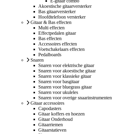
E-gitaar combo
Akoestische gitaarversterker
Bas gitaarversterker
Hoofdtelefoon versterker
Gitaar & Bas effecten
Multi effecten
Effectpedalen gitaar
Bas effecten
Accessoires effecten
Voetschakelaars effecten
Pedalboards
Snaren
Snaren voor elektrische gitaar
Snaren voor akoestische gitaar
Snaren voor klassieke gitaar
Snaren voor basgitaar
Snaren voor bluegrass gitaar
Snaren voor ukuleles
Snaren voor overige snaarinstrumenten
Gitaar accessoires
Capodasters
Gitaar koffers en hoezen
Gitaar Onderhoud
Gitaarriemen
Gitaarstatieven