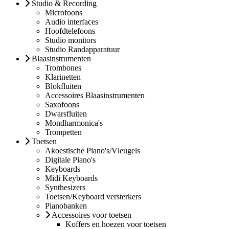
Studio & Recording
Microfoons
Audio interfaces
Hoofdtelefoons
Studio monitors
Studio Randapparatuur
Blaasinstrumenten
Trombones
Klarinetten
Blokfluiten
Accessoires Blaasinstrumenten
Saxofoons
Dwarsfluiten
Mondharmonica's
Trompetten
Toetsen
Akoestische Piano's/Vleugels
Digitale Piano's
Keyboards
Midi Keyboards
Synthesizers
Toetsen/Keyboard versterkers
Pianobanken
Accessoires voor toetsen
Koffers en hoezen voor toetsen