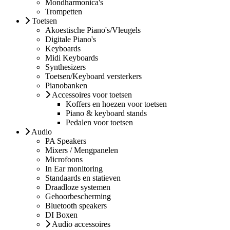
Mondharmonica's
Trompetten
Toetsen
Akoestische Piano's/Vleugels
Digitale Piano's
Keyboards
Midi Keyboards
Synthesizers
Toetsen/Keyboard versterkers
Pianobanken
Accessoires voor toetsen
Koffers en hoezen voor toetsen
Piano & keyboard stands
Pedalen voor toetsen
Audio
PA Speakers
Mixers / Mengpanelen
Microfoons
In Ear monitoring
Standaards en statieven
Draadloze systemen
Gehoorbescherming
Bluetooth speakers
DI Boxen
Audio accessoires