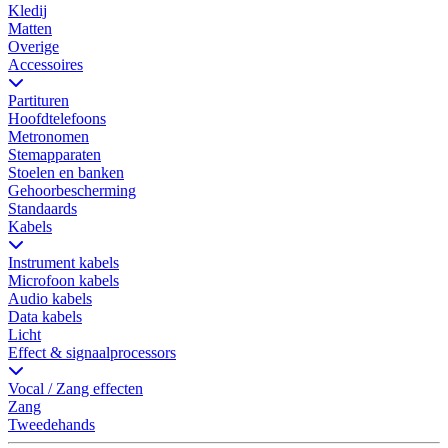
Kledij
Matten
Overige
Accessoires
Partituren
Hoofdtelefoons
Metronomen
Stemapparaten
Stoelen en banken
Gehoorbescherming
Standaards
Kabels
Instrument kabels
Microfoon kabels
Audio kabels
Data kabels
Licht
Effect & signaalprocessors
Vocal / Zang effecten
Zang
Tweedehands