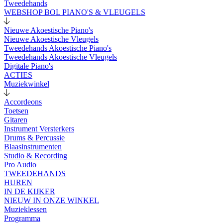
Tweedehands
WEBSHOP BOL PIANO'S & VLEUGELS
Nieuwe Akoestische Piano's
Nieuwe Akoestische Vleugels
Tweedehands Akoestische Piano's
Tweedehands Akoestische Vleugels
Digitale Piano's
ACTIES
Muziekwinkel
Accordeons
Toetsen
Gitaren
Instrument Versterkers
Drums & Percussie
Blaasinstrumenten
Studio & Recording
Pro Audio
TWEEDEHANDS
HUREN
IN DE KIJKER
NIEUW IN ONZE WINKEL
Muzieklessen
Programma