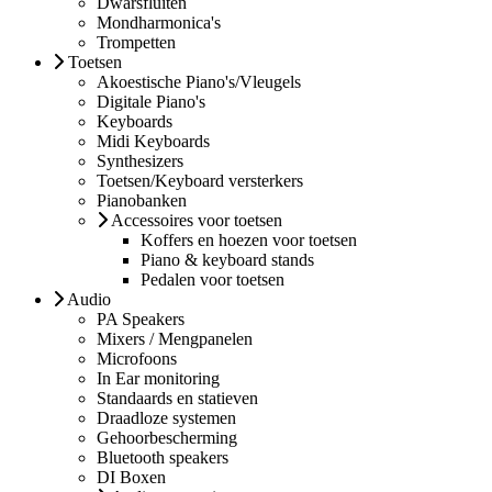
Dwarsfluiten
Mondharmonica's
Trompetten
Toetsen
Akoestische Piano's/Vleugels
Digitale Piano's
Keyboards
Midi Keyboards
Synthesizers
Toetsen/Keyboard versterkers
Pianobanken
Accessoires voor toetsen
Koffers en hoezen voor toetsen
Piano & keyboard stands
Pedalen voor toetsen
Audio
PA Speakers
Mixers / Mengpanelen
Microfoons
In Ear monitoring
Standaards en statieven
Draadloze systemen
Gehoorbescherming
Bluetooth speakers
DI Boxen