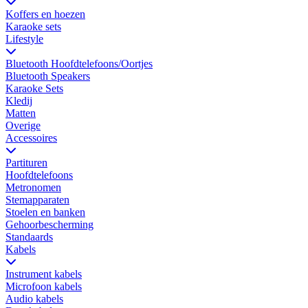
Koffers en hoezen
Karaoke sets
Lifestyle
Bluetooth Hoofdtelefoons/Oortjes
Bluetooth Speakers
Karaoke Sets
Kledij
Matten
Overige
Accessoires
Partituren
Hoofdtelefoons
Metronomen
Stemapparaten
Stoelen en banken
Gehoorbescherming
Standaards
Kabels
Instrument kabels
Microfoon kabels
Audio kabels