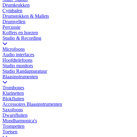
Drumkrukken
Cymbalen
Drumstokken & Mallets
Drumvellen
Percussie
Koffers en hoezen
Studio & Recording
Microfoons
Audio interfaces
Hoofdtelefoons
Studio monitors
Studio Randapparatuur
Blaasinstrumenten
Trombones
Klarinetten
Blokfluiten
Accessoires Blaasinstrumenten
Saxofoons
Dwarsfluiten
Mondharmonica's
Trompetten
Toetsen