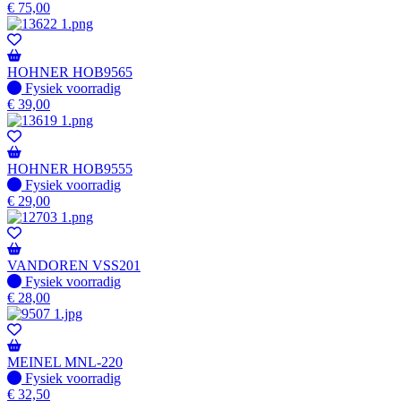
€
75,00
HOHNER HOB9565
Fysiek voorradig
Fysiek voorradig
€
39,00
HOHNER HOB9555
Fysiek voorradig
Fysiek voorradig
€
29,00
VANDOREN VSS201
Fysiek voorradig
Fysiek voorradig
€
28,00
MEINEL MNL-220
Fysiek voorradig
Fysiek voorradig
€
32,50