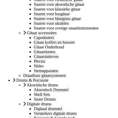
Snaren voor akoestische gitaar
Snaren voor klassieke gitaar
Snaren voor basgitaar
Snaren voor bluegrass gitaar
Snaren voor ukuleles
Snaren voor overige snaarinstrumenten
Gitaar accessoires
Capodasters
Gitaar koffers en hoezen
Gitaar Onderhoud
Gitaarriemen
Gitaarstatieven
Plectra
Slides
Stemapparaten
Draadloze gitaarsystemen
Drums & Percussie
Akoestische drums
Akoestisch Drumstel
Shell Sets
Snare Drums
Digitale drums
Digitaal drumstel
Versterkers digitale drums