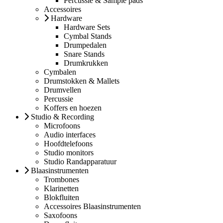
Percussie & Sample pads
Accessoires
Hardware
Hardware Sets
Cymbal Stands
Drumpedalen
Snare Stands
Drumkrukken
Cymbalen
Drumstokken & Mallets
Drumvellen
Percussie
Koffers en hoezen
Studio & Recording
Microfoons
Audio interfaces
Hoofdtelefoons
Studio monitors
Studio Randapparatuur
Blaasinstrumenten
Trombones
Klarinetten
Blokfluiten
Accessoires Blaasinstrumenten
Saxofoons