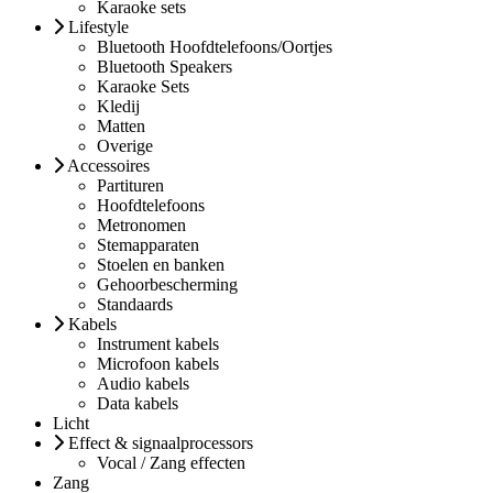
Karaoke sets
Lifestyle
Bluetooth Hoofdtelefoons/Oortjes
Bluetooth Speakers
Karaoke Sets
Kledij
Matten
Overige
Accessoires
Partituren
Hoofdtelefoons
Metronomen
Stemapparaten
Stoelen en banken
Gehoorbescherming
Standaards
Kabels
Instrument kabels
Microfoon kabels
Audio kabels
Data kabels
Licht
Effect & signaalprocessors
Vocal / Zang effecten
Zang