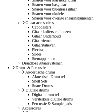
Snaren voor klassieke gitaar
Snaren voor basgitaar
Snaren voor bluegrass gitaar
Snaren voor ukuleles
Snaren voor overige snaarinstrumenten
Gitaar accessoires
Capodasters
Gitaar koffers en hoezen
Gitaar Onderhoud
Gitaarriemen
Gitaarstatieven
Plectra
Slides
Stemapparaten
Draadloze gitaarsystemen
Drums & Percussie
Akoestische drums
Akoestisch Drumstel
Shell Sets
Snare Drums
Digitale drums
Digitaal drumstel
Versterkers digitale drums
Percussie & Sample pads
Accessoires