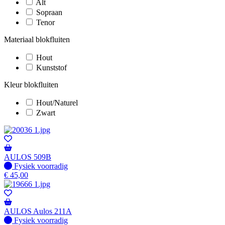
Alt
Sopraan
Tenor
Materiaal blokfluiten
Hout
Kunststof
Kleur blokfluiten
Hout/Naturel
Zwart
AULOS 509B
Fysiek voorradig
Fysiek voorradig
€
45,00
AULOS Aulos 211A
Fysiek voorradig
Fysiek voorradig