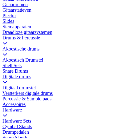
Gitaarriemen
Gitaarstatieven
Plectra
Slides
Stemapparaten
Draadloze gitaarsystemen
Drums & Percussie
Akoestische drums
Akoestisch Drumstel
Shell Sets
Snare Drums
Digitale drums
Digitaal drumstel
Versterkers digitale drums
Percussie & Sample pads
Accessoires
Hardware
Hardware Sets
Cymbal Stands
Drumpedalen
Snare Stands