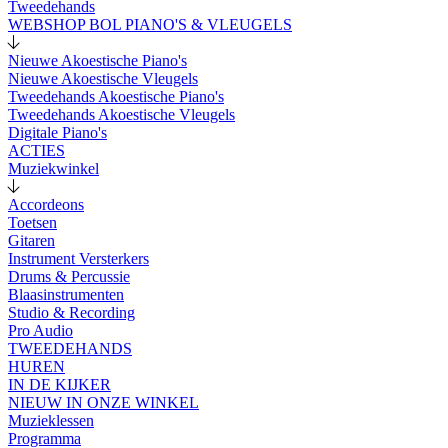
Tweedehands
WEBSHOP BOL PIANO'S & VLEUGELS
Nieuwe Akoestische Piano's
Nieuwe Akoestische Vleugels
Tweedehands Akoestische Piano's
Tweedehands Akoestische Vleugels
Digitale Piano's
ACTIES
Muziekwinkel
Accordeons
Toetsen
Gitaren
Instrument Versterkers
Drums & Percussie
Blaasinstrumenten
Studio & Recording
Pro Audio
TWEEDEHANDS
HUREN
IN DE KIJKER
NIEUW IN ONZE WINKEL
Muzieklessen
Programma