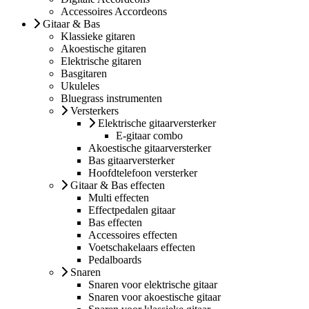
Accessoires Accordeons
Gitaar & Bas
Klassieke gitaren
Akoestische gitaren
Elektrische gitaren
Basgitaren
Ukuleles
Bluegrass instrumenten
Versterkers
Elektrische gitaarversterker
E-gitaar combo
Akoestische gitaarversterker
Bas gitaarversterker
Hoofdtelefoon versterker
Gitaar & Bas effecten
Multi effecten
Effectpedalen gitaar
Bas effecten
Accessoires effecten
Voetschakelaars effecten
Pedalboards
Snaren
Snaren voor elektrische gitaar
Snaren voor akoestische gitaar