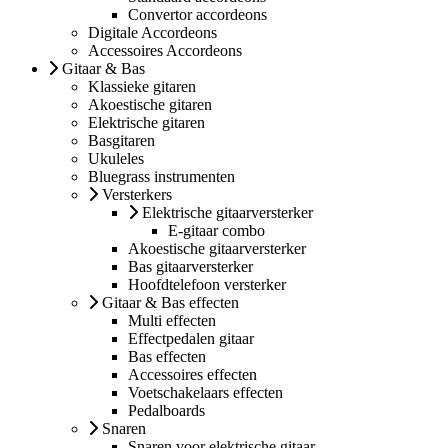
Convertor accordeons
Digitale Accordeons
Accessoires Accordeons
Gitaar & Bas
Klassieke gitaren
Akoestische gitaren
Elektrische gitaren
Basgitaren
Ukuleles
Bluegrass instrumenten
Versterkers
Elektrische gitaarversterker
E-gitaar combo
Akoestische gitaarversterker
Bas gitaarversterker
Hoofdtelefoon versterker
Gitaar & Bas effecten
Multi effecten
Effectpedalen gitaar
Bas effecten
Accessoires effecten
Voetschakelaars effecten
Pedalboards
Snaren
Snaren voor elektrische gitaar