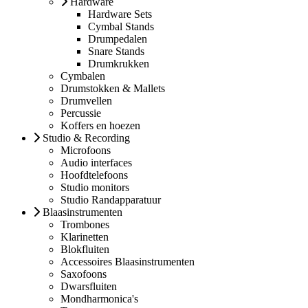
Hardware
Hardware Sets
Cymbal Stands
Drumpedalen
Snare Stands
Drumkrukken
Cymbalen
Drumstokken & Mallets
Drumvellen
Percussie
Koffers en hoezen
Studio & Recording
Microfoons
Audio interfaces
Hoofdtelefoons
Studio monitors
Studio Randapparatuur
Blaasinstrumenten
Trombones
Klarinetten
Blokfluiten
Accessoires Blaasinstrumenten
Saxofoons
Dwarsfluiten
Mondharmonica's