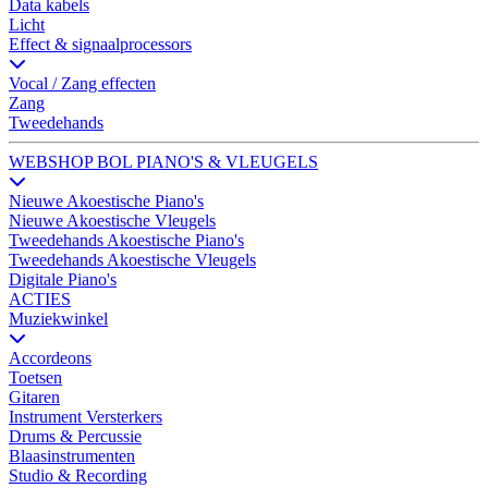
Data kabels
Licht
Effect & signaalprocessors
Vocal / Zang effecten
Zang
Tweedehands
WEBSHOP BOL PIANO'S & VLEUGELS
Nieuwe Akoestische Piano's
Nieuwe Akoestische Vleugels
Tweedehands Akoestische Piano's
Tweedehands Akoestische Vleugels
Digitale Piano's
ACTIES
Muziekwinkel
Accordeons
Toetsen
Gitaren
Instrument Versterkers
Drums & Percussie
Blaasinstrumenten
Studio & Recording