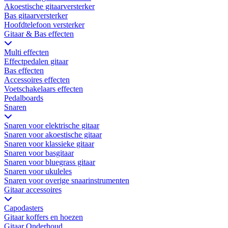
Akoestische gitaarversterker
Bas gitaarversterker
Hoofdtelefoon versterker
Gitaar & Bas effecten
Multi effecten
Effectpedalen gitaar
Bas effecten
Accessoires effecten
Voetschakelaars effecten
Pedalboards
Snaren
Snaren voor elektrische gitaar
Snaren voor akoestische gitaar
Snaren voor klassieke gitaar
Snaren voor basgitaar
Snaren voor bluegrass gitaar
Snaren voor ukuleles
Snaren voor overige snaarinstrumenten
Gitaar accessoires
Capodasters
Gitaar koffers en hoezen
Gitaar Onderhoud