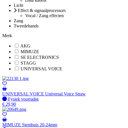
Data kabels
Licht
Effect & signaalprocessors
Vocal / Zang effecten
Zang
Tweedehands
Merk
AKG
MIMUZE
SE ELECTRONICS
STAGG
UNIVERSAL VOICE
UNIVERSAL VOICE Universal Voice Straw
Fysiek voorradig
Fysiek voorradig
€
29,90
MIMUZE Stembuis 20-24mm