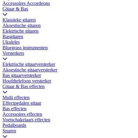
Accessoires Accordeons
Gitaar & Bas
Klassieke gitaren
Akoestische gitaren
Elektrische gitaren
Basgitaren
Ukuleles
Bluegrass instrumenten
Versterkers
Elektrische gitaarversterker
Akoestische gitaarversterker
Bas gitaarversterker
Hoofdtelefoon versterker
Gitaar & Bas effecten
Multi effecten
Effectpedalen gitaar
Bas effecten
Accessoires effecten
Voetschakelaars effecten
Pedalboards
Snaren