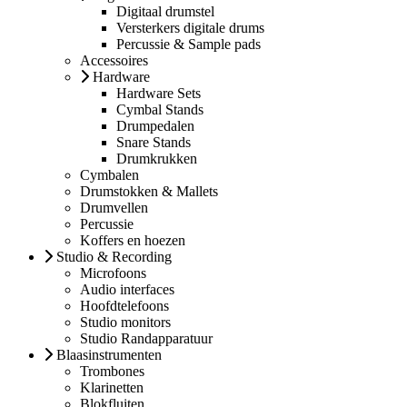
Digitaal drumstel
Versterkers digitale drums
Percussie & Sample pads
Accessoires
Hardware
Hardware Sets
Cymbal Stands
Drumpedalen
Snare Stands
Drumkrukken
Cymbalen
Drumstokken & Mallets
Drumvellen
Percussie
Koffers en hoezen
Studio & Recording
Microfoons
Audio interfaces
Hoofdtelefoons
Studio monitors
Studio Randapparatuur
Blaasinstrumenten
Trombones
Klarinetten
Blokfluiten