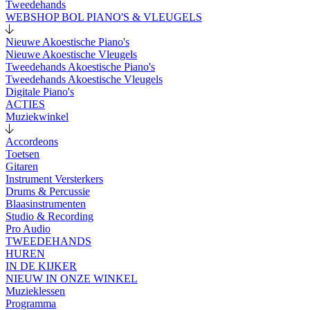
Tweedehands
WEBSHOP BOL PIANO'S & VLEUGELS
Nieuwe Akoestische Piano's
Nieuwe Akoestische Vleugels
Tweedehands Akoestische Piano's
Tweedehands Akoestische Vleugels
Digitale Piano's
ACTIES
Muziekwinkel
Accordeons
Toetsen
Gitaren
Instrument Versterkers
Drums & Percussie
Blaasinstrumenten
Studio & Recording
Pro Audio
TWEEDEHANDS
HUREN
IN DE KIJKER
NIEUW IN ONZE WINKEL
Muzieklessen
Programma