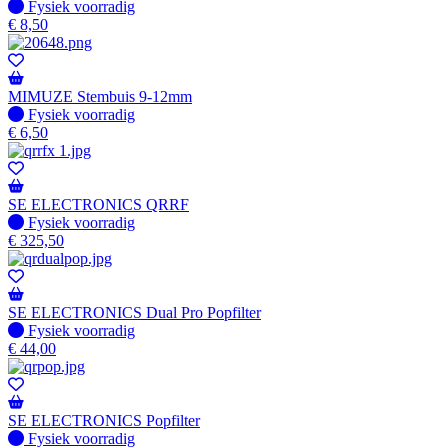
Fysiek voorradig
Fysiek voorradig
€
8,50
MIMUZE Stembuis 9-12mm
Fysiek voorradig
Fysiek voorradig
€
6,50
SE ELECTRONICS QRRF
Fysiek voorradig
Fysiek voorradig
€
325,50
SE ELECTRONICS Dual Pro Popfilter
Fysiek voorradig
Fysiek voorradig
€
44,00
SE ELECTRONICS Popfilter
Fysiek voorradig
Fysiek voorradig