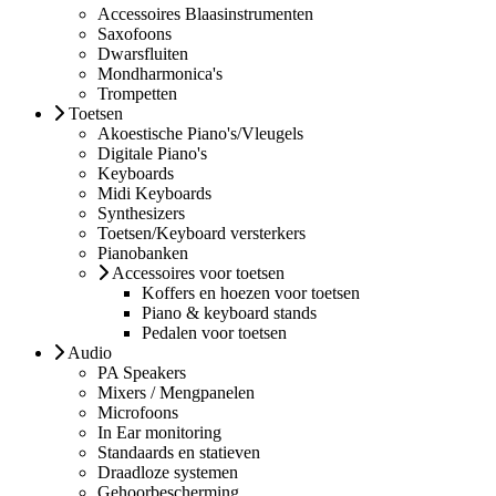
Accessoires Blaasinstrumenten
Saxofoons
Dwarsfluiten
Mondharmonica's
Trompetten
Toetsen
Akoestische Piano's/Vleugels
Digitale Piano's
Keyboards
Midi Keyboards
Synthesizers
Toetsen/Keyboard versterkers
Pianobanken
Accessoires voor toetsen
Koffers en hoezen voor toetsen
Piano & keyboard stands
Pedalen voor toetsen
Audio
PA Speakers
Mixers / Mengpanelen
Microfoons
In Ear monitoring
Standaards en statieven
Draadloze systemen
Gehoorbescherming