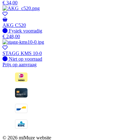
€
34,00
AKG C520
Fysiek voorradig
Fysiek voorradig
€
248,00
STAGG KMS 10-0
Fysiek voorradig
Niet op voorraad
Prijs op aanvraag
© 2026 miMuze website