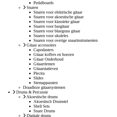
Pedalboards
Snaren
Snaren voor elektrische gitaar
Snaren voor akoestische gitaar
Snaren voor klassieke gitaar
Snaren voor basgitaar
Snaren voor bluegrass gitaar
Snaren voor ukuleles
Snaren voor overige snaarinstrumenten
Gitaar accessoires
Capodasters
Gitaar koffers en hoezen
Gitaar Onderhoud
Gitaarriemen
Gitaarstatieven
Plectra
Slides
Stemapparaten
Draadloze gitaarsystemen
Drums & Percussie
Akoestische drums
Akoestisch Drumstel
Shell Sets
Snare Drums
Digitale drums