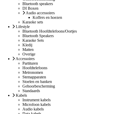
Bluetooth speakers
DI Boxen
Audio accessoires
Koffers en hoezen
Karaoke sets
Lifestyle
Bluetooth Hoofdtelefoons/Oortjes
Bluetooth Speakers
Karaoke Sets
Kledij
Matten
Overige
Accessoires
Partituren
Hoofdtelefoons
Metronomen
Stemapparaten
Stoelen en banken
Gehoorbescherming
Standaards
Kabels
Instrument kabels
Microfoon kabels
Audio kabels
Data kabels