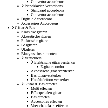
Convertor accordeons
Pianoklavier Accordeons
Standaard accordeons
Convertor accordeons
Digitale Accordeons
Accessoires Accordeons
Gitaar & Bas
Klassieke gitaren
Akoestische gitaren
Elektrische gitaren
Basgitaren
Ukuleles
Bluegrass instrumenten
Versterkers
Elektrische gitaarversterker
E-gitaar combo
Akoestische gitaarversterker
Bas gitaarversterker
Hoofdtelefoon versterker
Gitaar & Bas effecten
Multi effecten
Effectpedalen gitaar
Bas effecten
Accessoires effecten
Voetschakelaars effecten