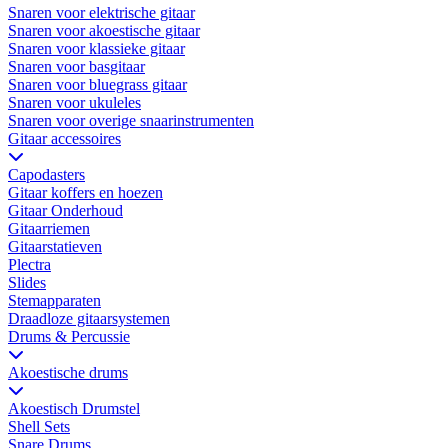
Snaren voor elektrische gitaar
Snaren voor akoestische gitaar
Snaren voor klassieke gitaar
Snaren voor basgitaar
Snaren voor bluegrass gitaar
Snaren voor ukuleles
Snaren voor overige snaarinstrumenten
Gitaar accessoires
Capodasters
Gitaar koffers en hoezen
Gitaar Onderhoud
Gitaarriemen
Gitaarstatieven
Plectra
Slides
Stemapparaten
Draadloze gitaarsystemen
Drums & Percussie
Akoestische drums
Akoestisch Drumstel
Shell Sets
Snare Drums