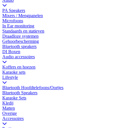
Audio
PA Speakers
Mixers / Mengpanelen
Microfoons
In Ear monitoring
Standaards en statieven
Draadloze systemen
Gehoorbescherming
Bluetooth speakers
DI Boxen
Audio accessoires
Koffers en hoezen
Karaoke sets
Lifestyle
Bluetooth Hoofdtelefoons/Oortjes
Bluetooth Speakers
Karaoke Sets
Kledij
Matten
Overige
Accessoires