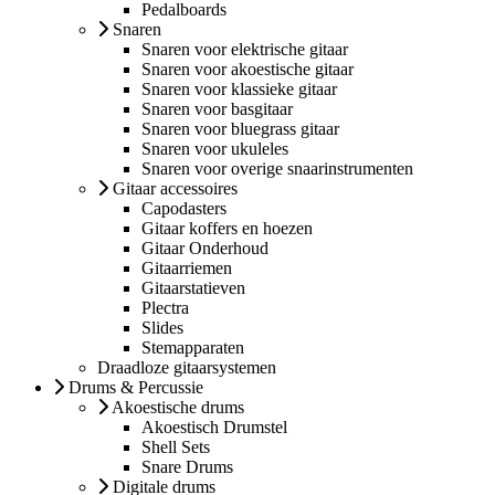
Pedalboards
Snaren
Snaren voor elektrische gitaar
Snaren voor akoestische gitaar
Snaren voor klassieke gitaar
Snaren voor basgitaar
Snaren voor bluegrass gitaar
Snaren voor ukuleles
Snaren voor overige snaarinstrumenten
Gitaar accessoires
Capodasters
Gitaar koffers en hoezen
Gitaar Onderhoud
Gitaarriemen
Gitaarstatieven
Plectra
Slides
Stemapparaten
Draadloze gitaarsystemen
Drums & Percussie
Akoestische drums
Akoestisch Drumstel
Shell Sets
Snare Drums
Digitale drums