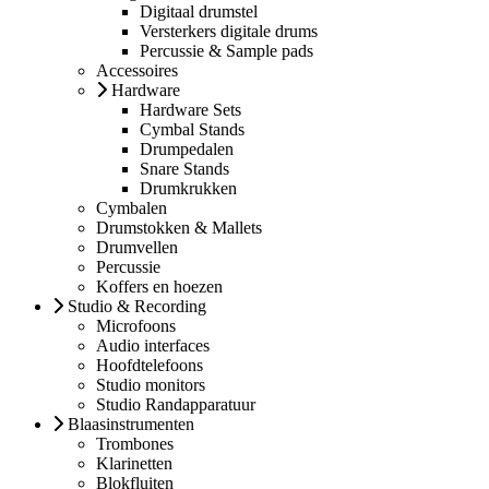
Digitaal drumstel
Versterkers digitale drums
Percussie & Sample pads
Accessoires
Hardware
Hardware Sets
Cymbal Stands
Drumpedalen
Snare Stands
Drumkrukken
Cymbalen
Drumstokken & Mallets
Drumvellen
Percussie
Koffers en hoezen
Studio & Recording
Microfoons
Audio interfaces
Hoofdtelefoons
Studio monitors
Studio Randapparatuur
Blaasinstrumenten
Trombones
Klarinetten
Blokfluiten