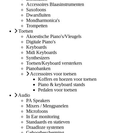
Accessoires Blaasinstrumenten
Saxofoons
Dwarsfluiten
Mondharmonica's
Trompetten
Toetsen
Akoestische Piano's/Vleugels
Digitale Piano's
Keyboards
Midi Keyboards
Synthesizers
Toetsen/Keyboard versterkers
Pianobanken
Accessoires voor toetsen
Koffers en hoezen voor toetsen
Piano & keyboard stands
Pedalen voor toetsen
Audio
PA Speakers
Mixers / Mengpanelen
Microfoons
In Ear monitoring
Standaards en statieven
Draadloze systemen
Gehoorbescherming