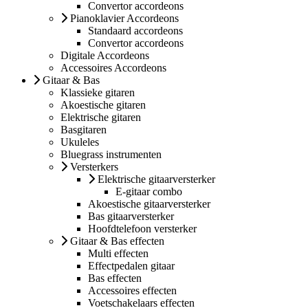
Convertor accordeons
Pianoklavier Accordeons
Standaard accordeons
Convertor accordeons
Digitale Accordeons
Accessoires Accordeons
Gitaar & Bas
Klassieke gitaren
Akoestische gitaren
Elektrische gitaren
Basgitaren
Ukuleles
Bluegrass instrumenten
Versterkers
Elektrische gitaarversterker
E-gitaar combo
Akoestische gitaarversterker
Bas gitaarversterker
Hoofdtelefoon versterker
Gitaar & Bas effecten
Multi effecten
Effectpedalen gitaar
Bas effecten
Accessoires effecten
Voetschakelaars effecten