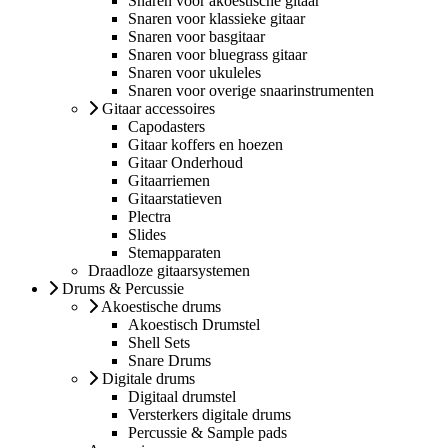
Snaren voor akoestische gitaar
Snaren voor klassieke gitaar
Snaren voor basgitaar
Snaren voor bluegrass gitaar
Snaren voor ukuleles
Snaren voor overige snaarinstrumenten
Gitaar accessoires
Capodasters
Gitaar koffers en hoezen
Gitaar Onderhoud
Gitaarriemen
Gitaarstatieven
Plectra
Slides
Stemapparaten
Draadloze gitaarsystemen
Drums & Percussie
Akoestische drums
Akoestisch Drumstel
Shell Sets
Snare Drums
Digitale drums
Digitaal drumstel
Versterkers digitale drums
Percussie & Sample pads