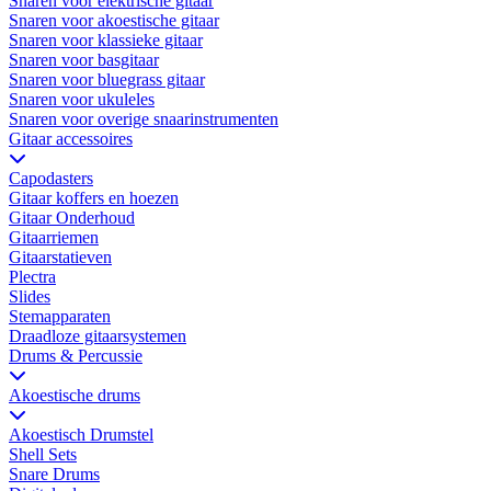
Snaren voor elektrische gitaar
Snaren voor akoestische gitaar
Snaren voor klassieke gitaar
Snaren voor basgitaar
Snaren voor bluegrass gitaar
Snaren voor ukuleles
Snaren voor overige snaarinstrumenten
Gitaar accessoires
Capodasters
Gitaar koffers en hoezen
Gitaar Onderhoud
Gitaarriemen
Gitaarstatieven
Plectra
Slides
Stemapparaten
Draadloze gitaarsystemen
Drums & Percussie
Akoestische drums
Akoestisch Drumstel
Shell Sets
Snare Drums