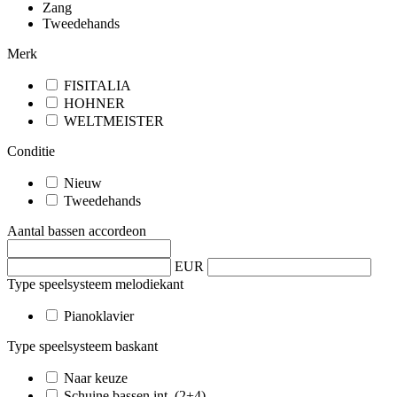
Zang
Tweedehands
Merk
FISITALIA
HOHNER
WELTMEISTER
Conditie
Nieuw
Tweedehands
Aantal bassen accordeon
EUR
Type speelsysteem melodiekant
Pianoklavier
Type speelsysteem baskant
Naar keuze
Schuine bassen int. (2+4)