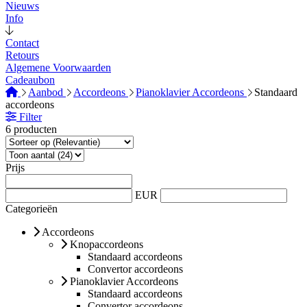
Nieuws
Info
Contact
Retours
Algemene Voorwaarden
Cadeaubon
Aanbod
Accordeons
Pianoklavier Accordeons
Standaard
accordeons
Filter
6 producten
Prijs
EUR
Categorieën
Accordeons
Knopaccordeons
Standaard accordeons
Convertor accordeons
Pianoklavier Accordeons
Standaard accordeons
Convertor accordeons