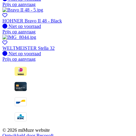
Prijs op aanvraag
HOHNER Bravo II 48 - Black
Fysiek voorradig
Niet op voorraad
Prijs op aanvraag
WELTMEISTER Stella 32
Fysiek voorradig
Niet op voorraad
Prijs op aanvraag
© 2026 miMuze website
Ontwikkeld door Becosoft