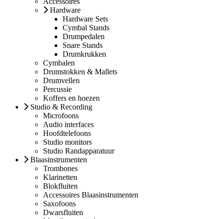
Accessoires
Hardware
Hardware Sets
Cymbal Stands
Drumpedalen
Snare Stands
Drumkrukken
Cymbalen
Drumstokken & Mallets
Drumvellen
Percussie
Koffers en hoezen
Studio & Recording
Microfoons
Audio interfaces
Hoofdtelefoons
Studio monitors
Studio Randapparatuur
Blaasinstrumenten
Trombones
Klarinetten
Blokfluiten
Accessoires Blaasinstrumenten
Saxofoons
Dwarsfluiten