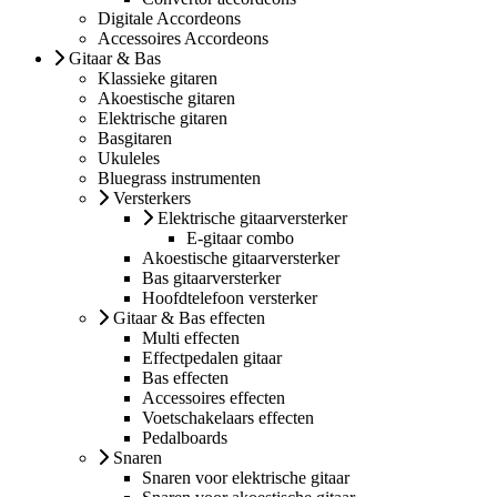
Digitale Accordeons
Accessoires Accordeons
Gitaar & Bas
Klassieke gitaren
Akoestische gitaren
Elektrische gitaren
Basgitaren
Ukuleles
Bluegrass instrumenten
Versterkers
Elektrische gitaarversterker
E-gitaar combo
Akoestische gitaarversterker
Bas gitaarversterker
Hoofdtelefoon versterker
Gitaar & Bas effecten
Multi effecten
Effectpedalen gitaar
Bas effecten
Accessoires effecten
Voetschakelaars effecten
Pedalboards
Snaren
Snaren voor elektrische gitaar