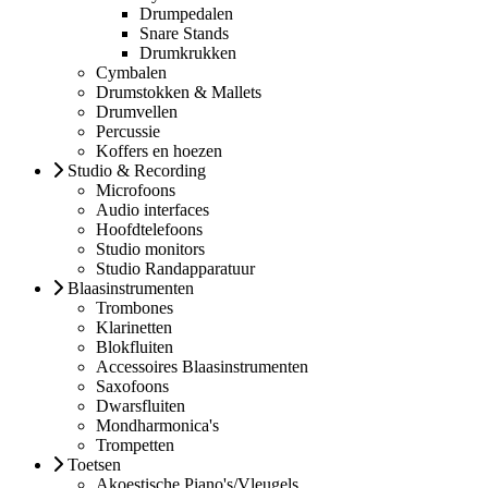
Drumpedalen
Snare Stands
Drumkrukken
Cymbalen
Drumstokken & Mallets
Drumvellen
Percussie
Koffers en hoezen
Studio & Recording
Microfoons
Audio interfaces
Hoofdtelefoons
Studio monitors
Studio Randapparatuur
Blaasinstrumenten
Trombones
Klarinetten
Blokfluiten
Accessoires Blaasinstrumenten
Saxofoons
Dwarsfluiten
Mondharmonica's
Trompetten
Toetsen
Akoestische Piano's/Vleugels