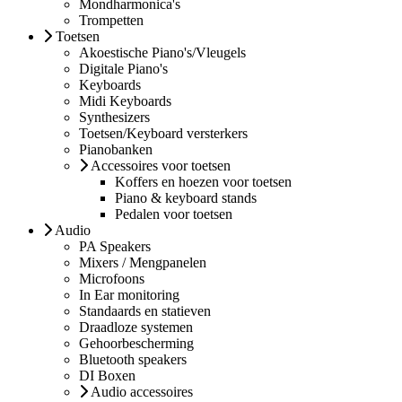
Mondharmonica's
Trompetten
Toetsen
Akoestische Piano's/Vleugels
Digitale Piano's
Keyboards
Midi Keyboards
Synthesizers
Toetsen/Keyboard versterkers
Pianobanken
Accessoires voor toetsen
Koffers en hoezen voor toetsen
Piano & keyboard stands
Pedalen voor toetsen
Audio
PA Speakers
Mixers / Mengpanelen
Microfoons
In Ear monitoring
Standaards en statieven
Draadloze systemen
Gehoorbescherming
Bluetooth speakers
DI Boxen
Audio accessoires