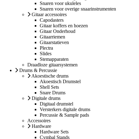
Snaren voor ukuleles
Snaren voor overige snaarinstrumenten
Gitaar accessoires
Capodasters
Gitaar koffers en hoezen
Gitaar Onderhoud
Gitaarriemen
Gitaarstatieven
Plectra
Slides
Stemapparaten
Draadloze gitaarsystemen
Drums & Percussie
Akoestische drums
Akoestisch Drumstel
Shell Sets
Snare Drums
Digitale drums
Digitaal drumstel
Versterkers digitale drums
Percussie & Sample pads
Accessoires
Hardware
Hardware Sets
Cymbal Stands