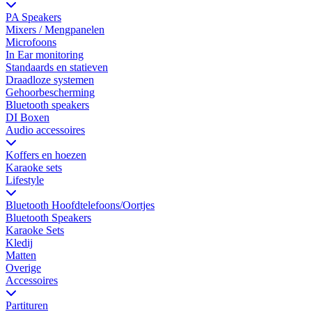
PA Speakers
Mixers / Mengpanelen
Microfoons
In Ear monitoring
Standaards en statieven
Draadloze systemen
Gehoorbescherming
Bluetooth speakers
DI Boxen
Audio accessoires
Koffers en hoezen
Karaoke sets
Lifestyle
Bluetooth Hoofdtelefoons/Oortjes
Bluetooth Speakers
Karaoke Sets
Kledij
Matten
Overige
Accessoires
Partituren