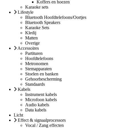
Koffers en hoezen
Karaoke sets
Lifestyle
Bluetooth Hoofdtelefoons/Oortjes
Bluetooth Speakers
Karaoke Sets
Kledij
Matten
Overige
Accessoires
Partituren
Hoofdtelefoons
Metronomen
Stemapparaten
Stoelen en banken
Gehoorbescherming
Standaards
Kabels
Instrument kabels
Microfoon kabels
Audio kabels
Data kabels
Licht
Effect & signaalprocessors
Vocal / Zang effecten