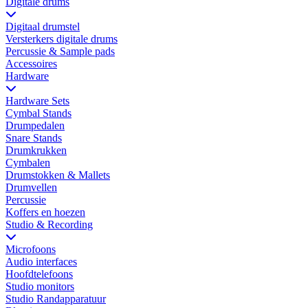
Digitale drums
Digitaal drumstel
Versterkers digitale drums
Percussie & Sample pads
Accessoires
Hardware
Hardware Sets
Cymbal Stands
Drumpedalen
Snare Stands
Drumkrukken
Cymbalen
Drumstokken & Mallets
Drumvellen
Percussie
Koffers en hoezen
Studio & Recording
Microfoons
Audio interfaces
Hoofdtelefoons
Studio monitors
Studio Randapparatuur