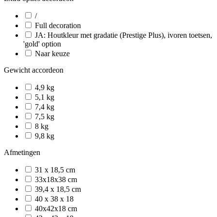
/
Full decoration
JA: Houtkleur met gradatie (Prestige Plus), ivoren toetsen,
'gold' option
Naar keuze
Gewicht accordeon
4,9 kg
5,1 kg
7,4 kg
7,5 kg
8 kg
9,8 kg
Afmetingen
31 x 18,5 cm
33x18x38 cm
39,4 x 18,5 cm
40 x 38 x 18
40x42x18 cm