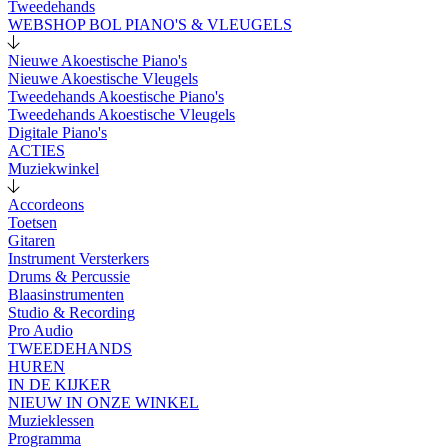
Tweedehands
WEBSHOP BOL PIANO'S & VLEUGELS
Nieuwe Akoestische Piano's
Nieuwe Akoestische Vleugels
Tweedehands Akoestische Piano's
Tweedehands Akoestische Vleugels
Digitale Piano's
ACTIES
Muziekwinkel
Accordeons
Toetsen
Gitaren
Instrument Versterkers
Drums & Percussie
Blaasinstrumenten
Studio & Recording
Pro Audio
TWEEDEHANDS
HUREN
IN DE KIJKER
NIEUW IN ONZE WINKEL
Muzieklessen
Programma