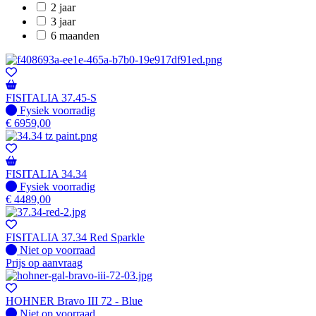
2 jaar
3 jaar
6 maanden
FISITALIA 37.45-S
Fysiek voorradig
Fysiek voorradig
€
6959,00
FISITALIA 34.34
Fysiek voorradig
Fysiek voorradig
€
4489,00
FISITALIA 37.34 Red Sparkle
Fysiek voorradig
Niet op voorraad
Prijs op aanvraag
HOHNER Bravo III 72 - Blue
Fysiek voorradig
Niet op voorraad