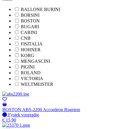
BALLONE BURINI
BORSINI
BOSTON
BUGARI
CARINI
CNB
FISITALIA
HOHNER
KORG
MENGASCINI
PIGINI
ROLAND
VICTORIA
WELTMEISTER
BOSTON ABS-2200 Accordeon Rugriem
Fysiek voorradig
Fysiek voorradig
€
15,90