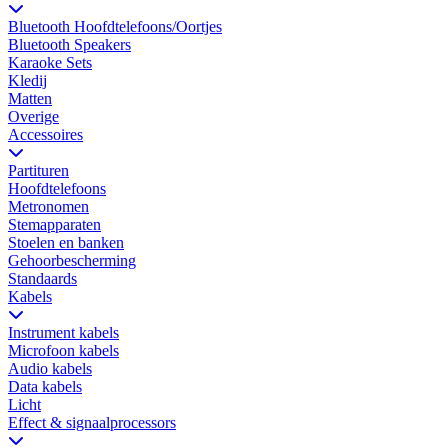
Bluetooth Hoofdtelefoons/Oortjes
Bluetooth Speakers
Karaoke Sets
Kledij
Matten
Overige
Accessoires
Partituren
Hoofdtelefoons
Metronomen
Stemapparaten
Stoelen en banken
Gehoorbescherming
Standaards
Kabels
Instrument kabels
Microfoon kabels
Audio kabels
Data kabels
Licht
Effect & signaalprocessors