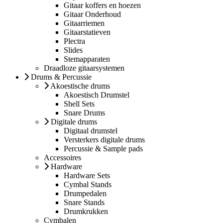
Gitaar koffers en hoezen
Gitaar Onderhoud
Gitaarriemen
Gitaarstatieven
Plectra
Slides
Stemapparaten
Draadloze gitaarsystemen
Drums & Percussie
Akoestische drums
Akoestisch Drumstel
Shell Sets
Snare Drums
Digitale drums
Digitaal drumstel
Versterkers digitale drums
Percussie & Sample pads
Accessoires
Hardware
Hardware Sets
Cymbal Stands
Drumpedalen
Snare Stands
Drumkrukken
Cymbalen