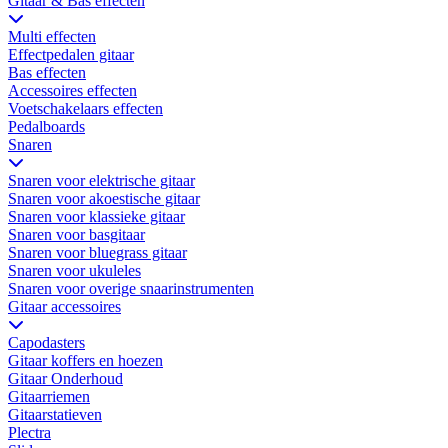
Gitaar & Bas effecten
Multi effecten
Effectpedalen gitaar
Bas effecten
Accessoires effecten
Voetschakelaars effecten
Pedalboards
Snaren
Snaren voor elektrische gitaar
Snaren voor akoestische gitaar
Snaren voor klassieke gitaar
Snaren voor basgitaar
Snaren voor bluegrass gitaar
Snaren voor ukuleles
Snaren voor overige snaarinstrumenten
Gitaar accessoires
Capodasters
Gitaar koffers en hoezen
Gitaar Onderhoud
Gitaarriemen
Gitaarstatieven
Plectra