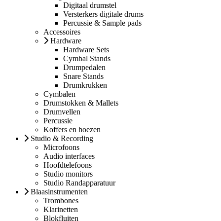
Digitaal drumstel
Versterkers digitale drums
Percussie & Sample pads
Accessoires
Hardware
Hardware Sets
Cymbal Stands
Drumpedalen
Snare Stands
Drumkrukken
Cymbalen
Drumstokken & Mallets
Drumvellen
Percussie
Koffers en hoezen
Studio & Recording
Microfoons
Audio interfaces
Hoofdtelefoons
Studio monitors
Studio Randapparatuur
Blaasinstrumenten
Trombones
Klarinetten
Blokfluiten