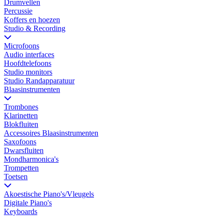
Drumvellen
Percussie
Koffers en hoezen
Studio & Recording
Microfoons
Audio interfaces
Hoofdtelefoons
Studio monitors
Studio Randapparatuur
Blaasinstrumenten
Trombones
Klarinetten
Blokfluiten
Accessoires Blaasinstrumenten
Saxofoons
Dwarsfluiten
Mondharmonica's
Trompetten
Toetsen
Akoestische Piano's/Vleugels
Digitale Piano's
Keyboards