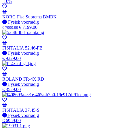
-10%
KORG Fisa Suprema BMBK
Fysiek voorradig
Fysiek voorradig
€
7199,00
€
7999,00
FISITALIA 52.46-FB
Fysiek voorradig
Fysiek voorradig
€
9329,00
ROLAND FR-4X RD
Fysiek voorradig
Fysiek voorradig
€
3529,00
FISITALIA 37.45-S
Fysiek voorradig
Fysiek voorradig
€
6959,00