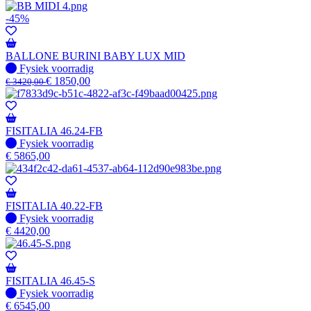
-45%
BALLONE BURINI BABY LUX MID
Fysiek voorradig
Fysiek voorradig
€
1850,00
€
3420,00
FISITALIA 46.24-FB
Fysiek voorradig
Fysiek voorradig
€
5865,00
FISITALIA 40.22-FB
Fysiek voorradig
Fysiek voorradig
€
4420,00
FISITALIA 46.45-S
Fysiek voorradig
Fysiek voorradig
€
6545,00