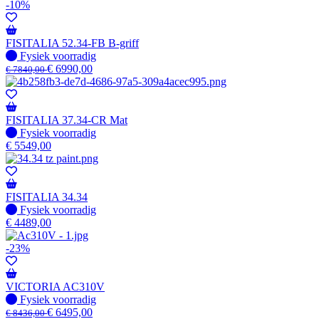
-10%
FISITALIA 52.34-FB B-griff
Fysiek voorradig
Fysiek voorradig
€
6990,00
€
7840,00
FISITALIA 37.34-CR Mat
Fysiek voorradig
Fysiek voorradig
€
5549,00
FISITALIA 34.34
Fysiek voorradig
Fysiek voorradig
€
4489,00
-23%
VICTORIA AC310V
Fysiek voorradig
Fysiek voorradig
€
6495,00
€
8436,00