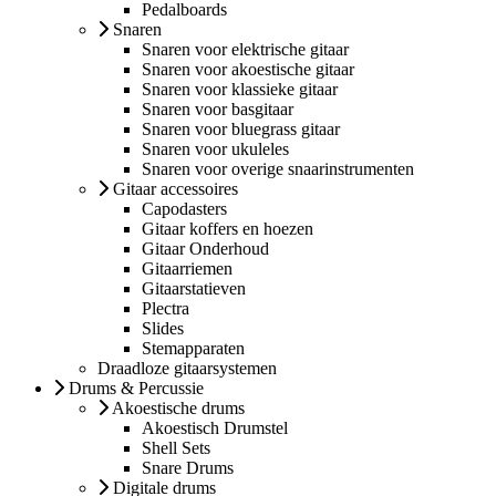
Pedalboards
Snaren
Snaren voor elektrische gitaar
Snaren voor akoestische gitaar
Snaren voor klassieke gitaar
Snaren voor basgitaar
Snaren voor bluegrass gitaar
Snaren voor ukuleles
Snaren voor overige snaarinstrumenten
Gitaar accessoires
Capodasters
Gitaar koffers en hoezen
Gitaar Onderhoud
Gitaarriemen
Gitaarstatieven
Plectra
Slides
Stemapparaten
Draadloze gitaarsystemen
Drums & Percussie
Akoestische drums
Akoestisch Drumstel
Shell Sets
Snare Drums
Digitale drums