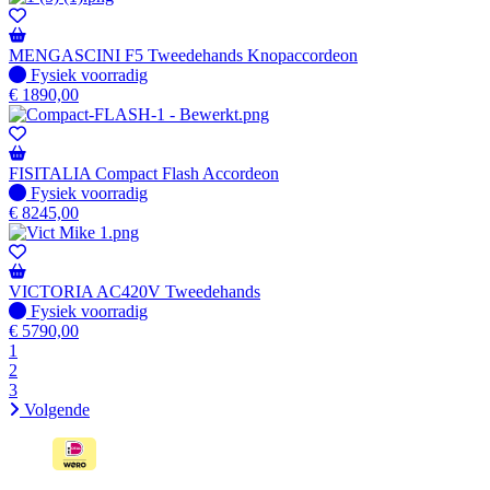
MENGASCINI F5 Tweedehands Knopaccordeon
Fysiek voorradig
Fysiek voorradig
€
1890,00
FISITALIA Compact Flash Accordeon
Fysiek voorradig
Fysiek voorradig
€
8245,00
VICTORIA AC420V Tweedehands
Fysiek voorradig
Fysiek voorradig
€
5790,00
1
2
3
Volgende