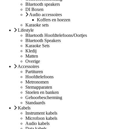
Bluetooth speakers
DI Boxen
Audio accessoires
Koffers en hoezen
Karaoke sets
Lifestyle
Bluetooth Hoofdtelefoons/Oortjes
Bluetooth Speakers
Karaoke Sets
Kledij
Matten
Overige
Accessoires
Partituren
Hoofdtelefoons
Metronomen
Stemapparaten
Stoelen en banken
Gehoorbescherming
Standaards
Kabels
Instrument kabels
Microfoon kabels
Audio kabels
Data kabels