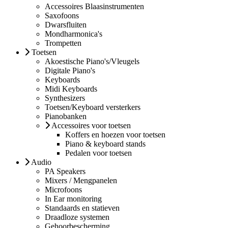
Accessoires Blaasinstrumenten
Saxofoons
Dwarsfluiten
Mondharmonica's
Trompetten
Toetsen
Akoestische Piano's/Vleugels
Digitale Piano's
Keyboards
Midi Keyboards
Synthesizers
Toetsen/Keyboard versterkers
Pianobanken
Accessoires voor toetsen
Koffers en hoezen voor toetsen
Piano & keyboard stands
Pedalen voor toetsen
Audio
PA Speakers
Mixers / Mengpanelen
Microfoons
In Ear monitoring
Standaards en statieven
Draadloze systemen
Gehoorbescherming