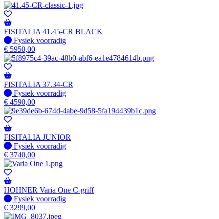
FISITALIA 41.45-CR BLACK
Fysiek voorradig
Fysiek voorradig
€
5950,00
FISITALIA 37.34-CR
Fysiek voorradig
Fysiek voorradig
€
4590,00
FISITALIA JUNIOR
Fysiek voorradig
Fysiek voorradig
€
3740,00
HOHNER Varia One C-griff
Fysiek voorradig
Fysiek voorradig
€
3299,00