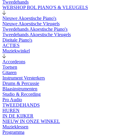
Tweedehands
WEBSHOP BOL PIANO'S & VLEUGELS
Nieuwe Akoestische Piano's
Nieuwe Akoestische Vleugels
Tweedehands Akoestische Piano's
Tweedehands Akoestische Vleugels
Digitale Piano's
ACTIES
Muziekwinkel
Accordeons
Toetsen
Gitaren
Instrument Versterkers
Drums & Percussie
Blaasinstrumenten
Studio & Recording
Pro Audio
TWEEDEHANDS
HUREN
IN DE KIJKER
NIEUW IN ONZE WINKEL
Muzieklessen
Programma