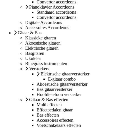
Convertor accordeons
Pianoklavier Accordeons
Standaard accordeons
Convertor accordeons
Digitale Accordeons
Accessoires Accordeons
Gitaar & Bas
Klassieke gitaren
Akoestische gitaren
Elektrische gitaren
Basgitaren
Ukuleles
Bluegrass instrumenten
Versterkers
Elektrische gitaarversterker
E-gitaar combo
Akoestische gitaarversterker
Bas gitaarversterker
Hoofdtelefoon versterker
Gitaar & Bas effecten
Multi effecten
Effectpedalen gitaar
Bas effecten
Accessoires effecten
Voetschakelaars effecten