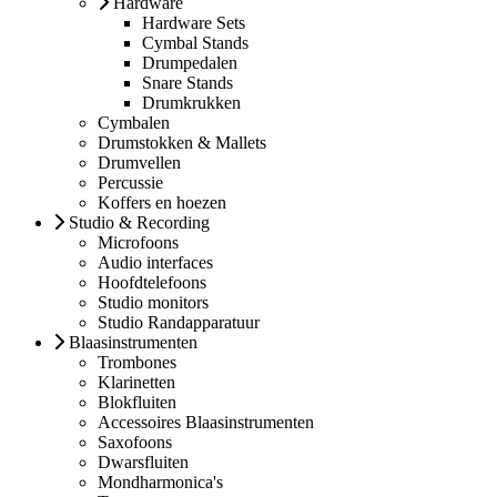
Hardware
Hardware Sets
Cymbal Stands
Drumpedalen
Snare Stands
Drumkrukken
Cymbalen
Drumstokken & Mallets
Drumvellen
Percussie
Koffers en hoezen
Studio & Recording
Microfoons
Audio interfaces
Hoofdtelefoons
Studio monitors
Studio Randapparatuur
Blaasinstrumenten
Trombones
Klarinetten
Blokfluiten
Accessoires Blaasinstrumenten
Saxofoons
Dwarsfluiten
Mondharmonica's