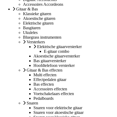
Accessoires Accordeons
Gitaar & Bas
Klassieke gitaren
Akoestische gitaren
Elektrische gitaren
Basgitaren
Ukuleles
Bluegrass instrumenten
Versterkers
Elektrische gitaarversterker
E-gitaar combo
Akoestische gitaarversterker
Bas gitaarversterker
Hoofdtelefoon versterker
Gitaar & Bas effecten
Multi effecten
Effectpedalen gitaar
Bas effecten
Accessoires effecten
Voetschakelaars effecten
Pedalboards
Snaren
Snaren voor elektrische gitaar
Snaren voor akoestische gitaar