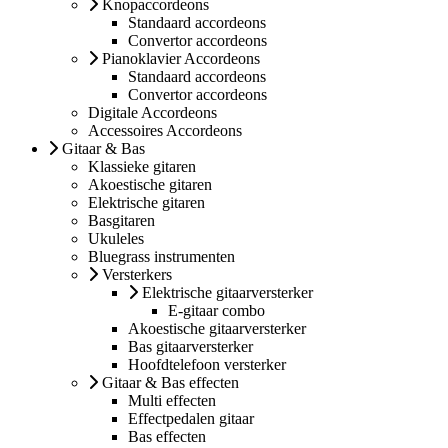
Knopaccordeons
Standaard accordeons
Convertor accordeons
Pianoklavier Accordeons
Standaard accordeons
Convertor accordeons
Digitale Accordeons
Accessoires Accordeons
Gitaar & Bas
Klassieke gitaren
Akoestische gitaren
Elektrische gitaren
Basgitaren
Ukuleles
Bluegrass instrumenten
Versterkers
Elektrische gitaarversterker
E-gitaar combo
Akoestische gitaarversterker
Bas gitaarversterker
Hoofdtelefoon versterker
Gitaar & Bas effecten
Multi effecten
Effectpedalen gitaar
Bas effecten