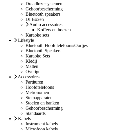
Draadloze systemen
Gehoorbescherming
Bluetooth speakers
DI Boxen
Audio accessoires
Koffers en hoezen
Karaoke sets
Lifestyle
Bluetooth Hoofdtelefoons/Oortjes
Bluetooth Speakers
Karaoke Sets
Kledij
Matten
Overige
Accessoires
Partituren
Hoofdtelefoons
Metronomen
Stemapparaten
Stoelen en banken
Gehoorbescherming
Standaards
Kabels
Instrument kabels
Microfoon kabels