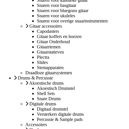
Snaren voor klassieke gitaar
Snaren voor basgitaar
Snaren voor bluegrass gitaar
Snaren voor ukuleles
Snaren voor overige snaarinstrumenten
Gitaar accessoires
Capodasters
Gitaar koffers en hoezen
Gitaar Onderhoud
Gitaarriemen
Gitaarstatieven
Plectra
Slides
Stemapparaten
Draadloze gitaarsystemen
Drums & Percussie
Akoestische drums
Akoestisch Drumstel
Shell Sets
Snare Drums
Digitale drums
Digitaal drumstel
Versterkers digitale drums
Percussie & Sample pads
Accessoires