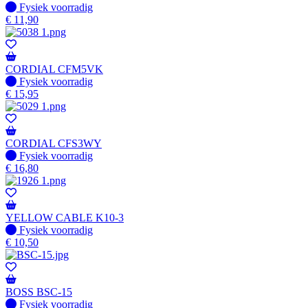
Fysiek voorradig
Fysiek voorradig
€
11,90
CORDIAL CFM5VK
Fysiek voorradig
Fysiek voorradig
€
15,95
CORDIAL CFS3WY
Fysiek voorradig
Fysiek voorradig
€
16,80
YELLOW CABLE K10-3
Fysiek voorradig
Fysiek voorradig
€
10,50
BOSS BSC-15
Fysiek voorradig
Fysiek voorradig