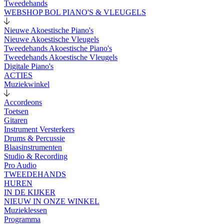
Tweedehands
WEBSHOP BOL PIANO'S & VLEUGELS
Nieuwe Akoestische Piano's
Nieuwe Akoestische Vleugels
Tweedehands Akoestische Piano's
Tweedehands Akoestische Vleugels
Digitale Piano's
ACTIES
Muziekwinkel
Accordeons
Toetsen
Gitaren
Instrument Versterkers
Drums & Percussie
Blaasinstrumenten
Studio & Recording
Pro Audio
TWEEDEHANDS
HUREN
IN DE KIJKER
NIEUW IN ONZE WINKEL
Muzieklessen
Programma