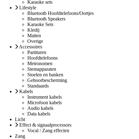
Karaoke sets
Lifestyle
Bluetooth Hoofdtelefoons/Oortjes
Bluetooth Speakers
Karaoke Sets
Kledij
Matten
Overige
Accessoires
Partituren
Hoofdtelefoons
Metronomen
Stemapparaten
Stoelen en banken
Gehoorbescherming
Standaards
Kabels
Instrument kabels
Microfoon kabels
Audio kabels
Data kabels
Licht
Effect & signaalprocessors
Vocal / Zang effecten
Zang