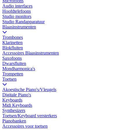
Microfoons
Audio interfaces
Hoofdtelefoons
Studio monitors
Studio Randapparatuur
Blaasinstrumenten
Trombones
Klarinetten
Blokfluiten
Accessoires Blaasinstrumenten
Saxofoons
Dwarsfluiten
Mondharmonica's
Trompetten
Toetsen
Akoestische Piano's/Vleugels
Digitale Piano's
Keyboards
Midi Keyboards
Synthesizers
Toetsen/Keyboard versterkers
Pianobanken
Accessoires voor toetsen