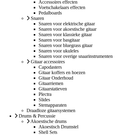
Accessoires effecten
Voetschakelaars effecten
Pedalboards
Snaren
Snaren voor elektrische gitaar
Snaren voor akoestische gitaar
Snaren voor klassieke gitaar
Snaren voor basgitaar
Snaren voor bluegrass gitaar
Snaren voor ukuleles
Snaren voor overige snaarinstrumenten
Gitaar accessoires
Capodasters
Gitaar koffers en hoezen
Gitaar Onderhoud
Gitaarriemen
Gitaarstatieven
Plectra
Slides
Stemapparaten
Draadloze gitaarsystemen
Drums & Percussie
Akoestische drums
Akoestisch Drumstel
Shell Sets