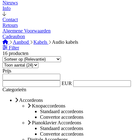
Nieuws
Info
Contact
Retours
Algemene Voorwaarden
Cadeaubon
Aanbod
Kabels
Audio kabels
Filter
16 producten
Prijs
EUR
Categorieën
Accordeons
Knopaccordeons
Standaard accordeons
Convertor accordeons
Pianoklavier Accordeons
Standaard accordeons
Convertor accordeons
Digitale Accordeons