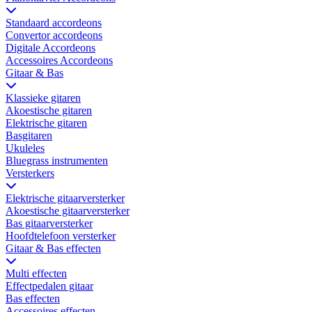
Standaard accordeons
Convertor accordeons
Digitale Accordeons
Accessoires Accordeons
Gitaar & Bas
Klassieke gitaren
Akoestische gitaren
Elektrische gitaren
Basgitaren
Ukuleles
Bluegrass instrumenten
Versterkers
Elektrische gitaarversterker
Akoestische gitaarversterker
Bas gitaarversterker
Hoofdtelefoon versterker
Gitaar & Bas effecten
Multi effecten
Effectpedalen gitaar
Bas effecten
Accessoires effecten