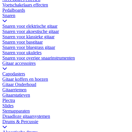
Voetschakelaars effecten
Pedalboards
Snaren
Snaren voor elektrische gitaar
Snaren voor akoestische gitaar
Snaren voor klassieke gitaar
Snaren voor basgitaar
Snaren voor bluegrass gitaar
Snaren voor ukuleles
Snaren voor overige snaarinstrumenten
Gitaar accessoires
Capodasters
Gitaar koffers en hoezen
Gitaar Onderhoud
Gitaarriemen
Gitaarstatieven
Plectra
Slides
Stemapparaten
Draadloze gitaarsystemen
Drums & Percussie