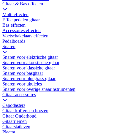
Gitaar & Bas effecten
Multi effecten
Effectpedalen gitaar
Bas effecten
Accessoires effecten
Voetschakelaars effecten
Pedalboards
Snaren
Snaren voor elektrische gitaar
Snaren voor akoestische gitaar
Snaren voor klassieke gitaar
Snaren voor basgitaar
Snaren voor bluegrass gitaar
Snaren voor ukuleles
Snaren voor overige snaarinstrumenten
Gitaar accessoires
Capodasters
Gitaar koffers en hoezen
Gitaar Onderhoud
Gitaarriemen
Gitaarstatieven
Plectra