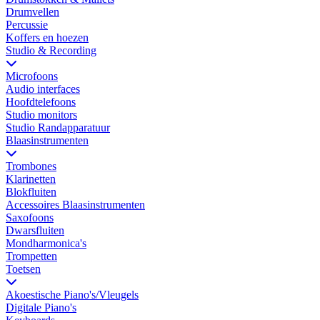
Drumvellen
Percussie
Koffers en hoezen
Studio & Recording
Microfoons
Audio interfaces
Hoofdtelefoons
Studio monitors
Studio Randapparatuur
Blaasinstrumenten
Trombones
Klarinetten
Blokfluiten
Accessoires Blaasinstrumenten
Saxofoons
Dwarsfluiten
Mondharmonica's
Trompetten
Toetsen
Akoestische Piano's/Vleugels
Digitale Piano's