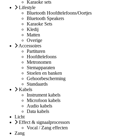
Karaoke sets
Lifestyle
Bluetooth Hoofdtelefoons/Oortjes
Bluetooth Speakers
Karaoke Sets
Kledij
Matten
Overige
Accessoires
Partituren
Hoofdtelefoons
Metronomen
Stemapparaten
Stoelen en banken
Gehoorbescherming
Standaards
Kabels
Instrument kabels
Microfoon kabels
Audio kabels
Data kabels
Licht
Effect & signaalprocessors
Vocal / Zang effecten
Zang