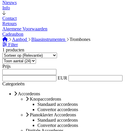
Nieuws
Info
Contact
Retours
Algemene Voorwaarden
Cadeaubon
Aanbod
Blaasinstrumenten
Trombones
Filter
1 producten
Prijs
EUR
Categorieën
Accordeons
Knopaccordeons
Standaard accordeons
Convertor accordeons
Pianoklavier Accordeons
Standaard accordeons
Convertor accordeons
Digitale Accordeons