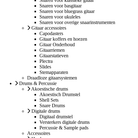
Snaren voor klassieke gitaar
Snaren voor basgitaar
Snaren voor bluegrass gitaar
Snaren voor ukuleles
Snaren voor overige snaarinstrumenten
Gitaar accessoires
Capodasters
Gitaar koffers en hoezen
Gitaar Onderhoud
Gitaarriemen
Gitaarstatieven
Plectra
Slides
Stemapparaten
Draadloze gitaarsystemen
Drums & Percussie
Akoestische drums
Akoestisch Drumstel
Shell Sets
Snare Drums
Digitale drums
Digitaal drumstel
Versterkers digitale drums
Percussie & Sample pads
Accessoires