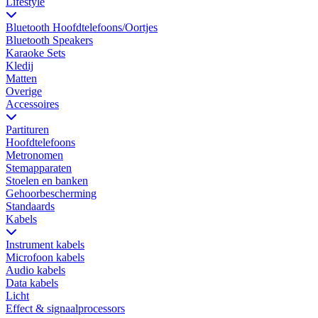
Lifestyle
Bluetooth Hoofdtelefoons/Oortjes
Bluetooth Speakers
Karaoke Sets
Kledij
Matten
Overige
Accessoires
Partituren
Hoofdtelefoons
Metronomen
Stemapparaten
Stoelen en banken
Gehoorbescherming
Standaards
Kabels
Instrument kabels
Microfoon kabels
Audio kabels
Data kabels
Licht
Effect & signaalprocessors