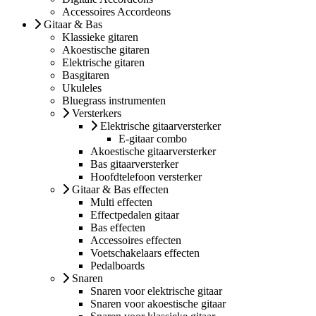
Accessoires Accordeons
Gitaar & Bas
Klassieke gitaren
Akoestische gitaren
Elektrische gitaren
Basgitaren
Ukuleles
Bluegrass instrumenten
Versterkers
Elektrische gitaarversterker
E-gitaar combo
Akoestische gitaarversterker
Bas gitaarversterker
Hoofdtelefoon versterker
Gitaar & Bas effecten
Multi effecten
Effectpedalen gitaar
Bas effecten
Accessoires effecten
Voetschakelaars effecten
Pedalboards
Snaren
Snaren voor elektrische gitaar
Snaren voor akoestische gitaar