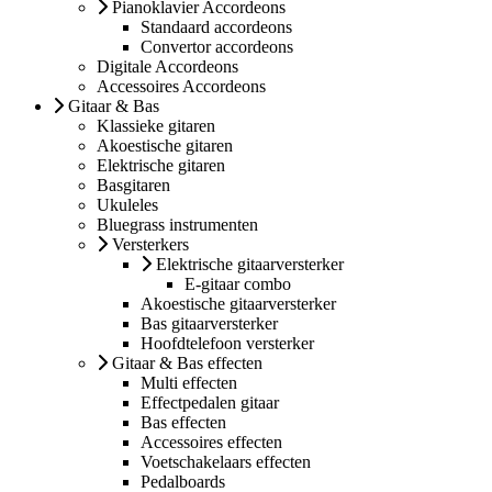
Pianoklavier Accordeons
Standaard accordeons
Convertor accordeons
Digitale Accordeons
Accessoires Accordeons
Gitaar & Bas
Klassieke gitaren
Akoestische gitaren
Elektrische gitaren
Basgitaren
Ukuleles
Bluegrass instrumenten
Versterkers
Elektrische gitaarversterker
E-gitaar combo
Akoestische gitaarversterker
Bas gitaarversterker
Hoofdtelefoon versterker
Gitaar & Bas effecten
Multi effecten
Effectpedalen gitaar
Bas effecten
Accessoires effecten
Voetschakelaars effecten
Pedalboards