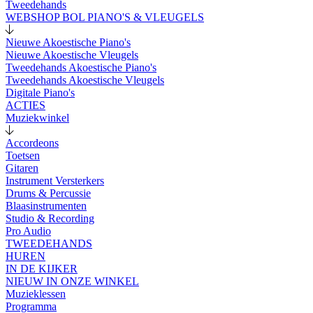
Tweedehands
WEBSHOP BOL PIANO'S & VLEUGELS
Nieuwe Akoestische Piano's
Nieuwe Akoestische Vleugels
Tweedehands Akoestische Piano's
Tweedehands Akoestische Vleugels
Digitale Piano's
ACTIES
Muziekwinkel
Accordeons
Toetsen
Gitaren
Instrument Versterkers
Drums & Percussie
Blaasinstrumenten
Studio & Recording
Pro Audio
TWEEDEHANDS
HUREN
IN DE KIJKER
NIEUW IN ONZE WINKEL
Muzieklessen
Programma