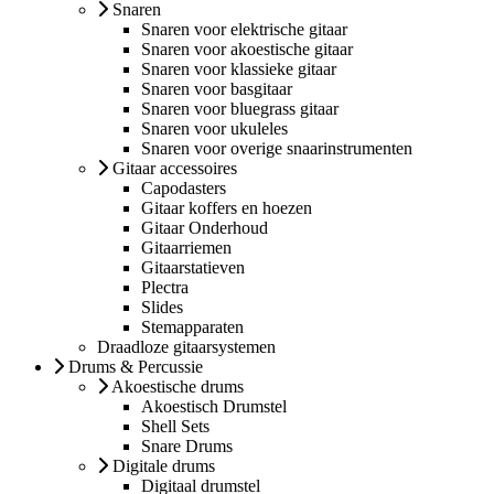
Snaren
Snaren voor elektrische gitaar
Snaren voor akoestische gitaar
Snaren voor klassieke gitaar
Snaren voor basgitaar
Snaren voor bluegrass gitaar
Snaren voor ukuleles
Snaren voor overige snaarinstrumenten
Gitaar accessoires
Capodasters
Gitaar koffers en hoezen
Gitaar Onderhoud
Gitaarriemen
Gitaarstatieven
Plectra
Slides
Stemapparaten
Draadloze gitaarsystemen
Drums & Percussie
Akoestische drums
Akoestisch Drumstel
Shell Sets
Snare Drums
Digitale drums
Digitaal drumstel