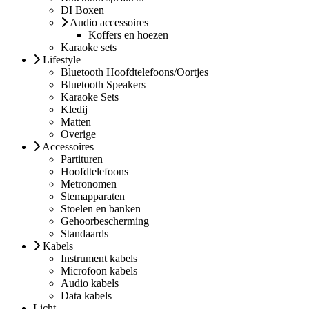
DI Boxen
Audio accessoires
Koffers en hoezen
Karaoke sets
Lifestyle
Bluetooth Hoofdtelefoons/Oortjes
Bluetooth Speakers
Karaoke Sets
Kledij
Matten
Overige
Accessoires
Partituren
Hoofdtelefoons
Metronomen
Stemapparaten
Stoelen en banken
Gehoorbescherming
Standaards
Kabels
Instrument kabels
Microfoon kabels
Audio kabels
Data kabels
Licht