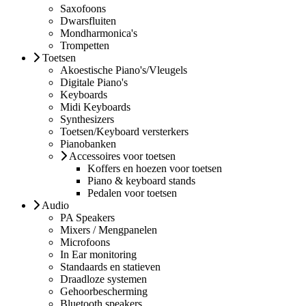
Saxofoons
Dwarsfluiten
Mondharmonica's
Trompetten
Toetsen
Akoestische Piano's/Vleugels
Digitale Piano's
Keyboards
Midi Keyboards
Synthesizers
Toetsen/Keyboard versterkers
Pianobanken
Accessoires voor toetsen
Koffers en hoezen voor toetsen
Piano & keyboard stands
Pedalen voor toetsen
Audio
PA Speakers
Mixers / Mengpanelen
Microfoons
In Ear monitoring
Standaards en statieven
Draadloze systemen
Gehoorbescherming
Bluetooth speakers