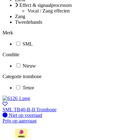
Effect & signaalprocessors
Vocal / Zang effecten
Zang
Tweedehands
Merk
SML
Conditie
Nieuw
Categorie trombone
Tenor
SML TB40-B-II Trombone
Fysiek voorradig
Niet op voorraad
Prijs op aanvraag