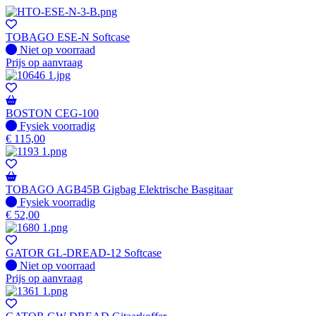
TOBAGO ESE-N Softcase
Fysiek voorradig
Niet op voorraad
Prijs op aanvraag
BOSTON CEG-100
Fysiek voorradig
Fysiek voorradig
€
115,00
TOBAGO AGB45B Gigbag Elektrische Basgitaar
Fysiek voorradig
Fysiek voorradig
€
52,00
GATOR GL-DREAD-12 Softcase
Fysiek voorradig
Niet op voorraad
Prijs op aanvraag