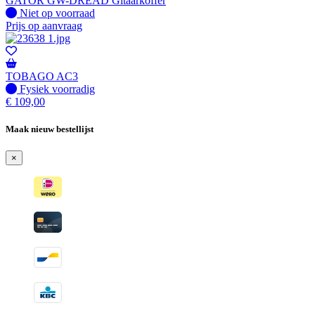
GATOR GW-DREAD Gitaarkoffer
Fysiek voorradig
Niet op voorraad
Prijs op aanvraag
TOBAGO AC3
Fysiek voorradig
Fysiek voorradig
€
109,00
Maak nieuw bestellijst
×