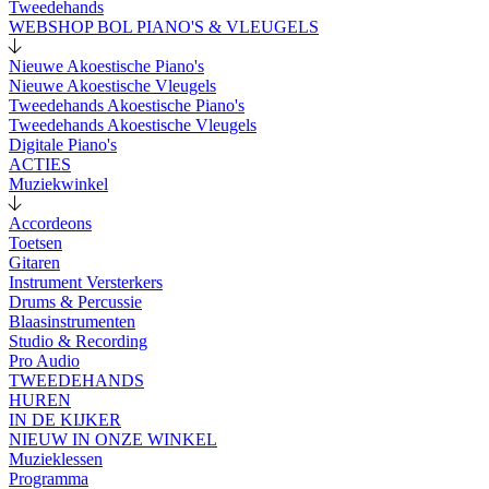
Tweedehands
WEBSHOP BOL PIANO'S & VLEUGELS
Nieuwe Akoestische Piano's
Nieuwe Akoestische Vleugels
Tweedehands Akoestische Piano's
Tweedehands Akoestische Vleugels
Digitale Piano's
ACTIES
Muziekwinkel
Accordeons
Toetsen
Gitaren
Instrument Versterkers
Drums & Percussie
Blaasinstrumenten
Studio & Recording
Pro Audio
TWEEDEHANDS
HUREN
IN DE KIJKER
NIEUW IN ONZE WINKEL
Muzieklessen
Programma