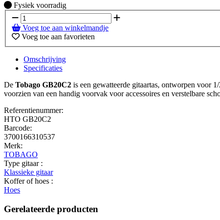
Fysiek voorradig
Fysiek voorradig
Voeg toe aan winkelmandje
Voeg toe aan favorieten
Omschrijving
Specificaties
De
Tobago GB20C2
is een gewatteerde gitaartas, ontworpen voor 1/2
voorzien van een handig voorvak voor accessoires en verstelbare sc
Referentienummer:
HTO GB20C2
Barcode:
3700166310537
Merk:
TOBAGO
Type gitaar :
Klassieke gitaar
Koffer of hoes :
Hoes
Gerelateerde producten