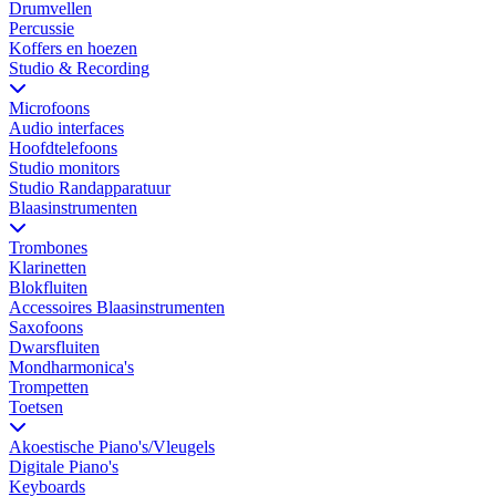
Drumvellen
Percussie
Koffers en hoezen
Studio & Recording
Microfoons
Audio interfaces
Hoofdtelefoons
Studio monitors
Studio Randapparatuur
Blaasinstrumenten
Trombones
Klarinetten
Blokfluiten
Accessoires Blaasinstrumenten
Saxofoons
Dwarsfluiten
Mondharmonica's
Trompetten
Toetsen
Akoestische Piano's/Vleugels
Digitale Piano's
Keyboards