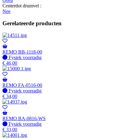
Geen
Centerdot drumvel :
Nee
Gerelateerde producten
REMO BB-1118-00
Fysiek voorradig
Fysiek voorradig
€
46,00
REMO FA-0516-00
Fysiek voorradig
Fysiek voorradig
€
34,00
REMO BA-0816-WS
Fysiek voorradig
Fysiek voorradig
€
33,00