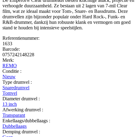
De Emperor® Clear drumheads bieden krachtige attack, projectie en
verhoogde duurzaamheid. Ze bestaan uit 2 lagen van 7-mil Clear
film, wat ze ideaal maakt voor Tom-, Snare- en Bassdrums. Deze
drumvellen zijn bijzonder populair onder Hard Rock-, Funk- en
R&B-drummer, dankzij hun robuuste klank en vermogen om goed
stand te houden bij intensieve speelstijlen.
Referentienummer:
1633
Barcode:
0757242148228
Merk:
REMO
Conditie :
Nieuw
Type drumvel :
Snaredrumvel
Tomvel
Diameter drumvel :
13 inch
Afwerking drumvel :
Transparant
Enkellaags/dubbellaags :
Dubbellaags
Demping drumvel :