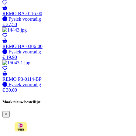
REMO BA-0116-00
Fysiek voorradig
Fysiek voorradig
€
27,50
REMO BA-0306-00
Fysiek voorradig
Fysiek voorradig
€
19,90
REMO P3-0114-BP
Fysiek voorradig
Fysiek voorradig
€
30,00
Maak nieuw bestellijst
×