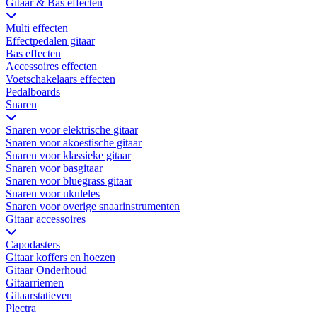
Gitaar & Bas effecten
Multi effecten
Effectpedalen gitaar
Bas effecten
Accessoires effecten
Voetschakelaars effecten
Pedalboards
Snaren
Snaren voor elektrische gitaar
Snaren voor akoestische gitaar
Snaren voor klassieke gitaar
Snaren voor basgitaar
Snaren voor bluegrass gitaar
Snaren voor ukuleles
Snaren voor overige snaarinstrumenten
Gitaar accessoires
Capodasters
Gitaar koffers en hoezen
Gitaar Onderhoud
Gitaarriemen
Gitaarstatieven
Plectra