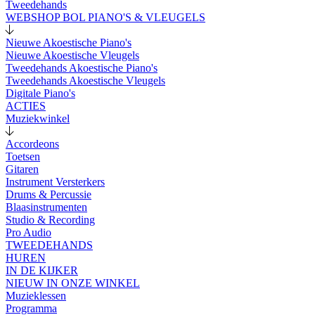
Tweedehands
WEBSHOP BOL PIANO'S & VLEUGELS
Nieuwe Akoestische Piano's
Nieuwe Akoestische Vleugels
Tweedehands Akoestische Piano's
Tweedehands Akoestische Vleugels
Digitale Piano's
ACTIES
Muziekwinkel
Accordeons
Toetsen
Gitaren
Instrument Versterkers
Drums & Percussie
Blaasinstrumenten
Studio & Recording
Pro Audio
TWEEDEHANDS
HUREN
IN DE KIJKER
NIEUW IN ONZE WINKEL
Muzieklessen
Programma