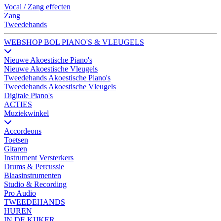
Vocal / Zang effecten
Zang
Tweedehands
WEBSHOP BOL PIANO'S & VLEUGELS
Nieuwe Akoestische Piano's
Nieuwe Akoestische Vleugels
Tweedehands Akoestische Piano's
Tweedehands Akoestische Vleugels
Digitale Piano's
ACTIES
Muziekwinkel
Accordeons
Toetsen
Gitaren
Instrument Versterkers
Drums & Percussie
Blaasinstrumenten
Studio & Recording
Pro Audio
TWEEDEHANDS
HUREN
IN DE KIJKER