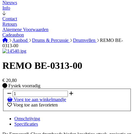
Nieuws
Info
Contact
Retours
Algemene Voorwaarden
Cadeaubon
Aanbod
Drums & Percussie
Drumvellen
REMO BE-
0313-00
REMO BE-0313-00
€
20,80
Fysiek voorradig
Fysiek voorradig
Voeg toe aan winkelmandje
Voeg toe aan favorieten
Omschrijving
Specificaties