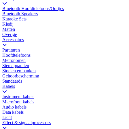
Bluetooth Hoofdtelefoons/Oortjes
Bluetooth Speakers
Karaoke Sets
Kledij
Matten
Overige
Accessoires
Partituren
Hoofdtelefoons
Metronomen
Stemapparaten
Stoelen en banken
Gehoorbescherming
Standaards
Kabels
Instrument kabels
Microfoon kabels
Audio kabels
Data kabels
Licht
Effect & signaalprocessors