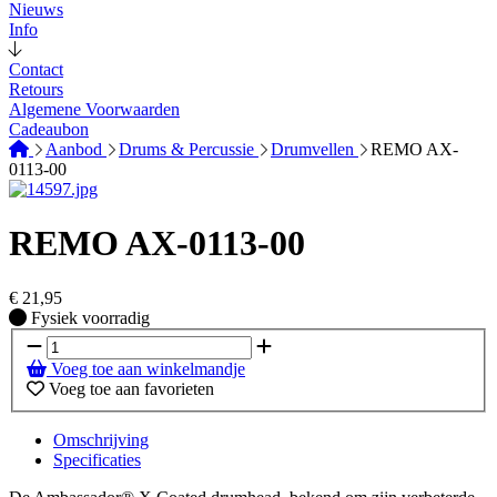
Nieuws
Info
Contact
Retours
Algemene Voorwaarden
Cadeaubon
Aanbod
Drums & Percussie
Drumvellen
REMO AX-
0113-00
REMO AX-0113-00
€
21,95
Fysiek voorradig
Fysiek voorradig
Voeg toe aan winkelmandje
Voeg toe aan favorieten
Omschrijving
Specificaties