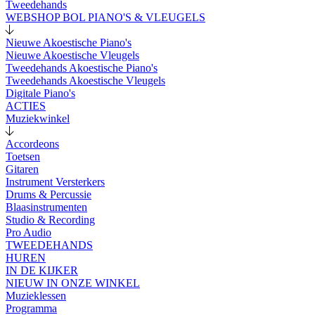
Tweedehands
WEBSHOP BOL PIANO'S & VLEUGELS
Nieuwe Akoestische Piano's
Nieuwe Akoestische Vleugels
Tweedehands Akoestische Piano's
Tweedehands Akoestische Vleugels
Digitale Piano's
ACTIES
Muziekwinkel
Accordeons
Toetsen
Gitaren
Instrument Versterkers
Drums & Percussie
Blaasinstrumenten
Studio & Recording
Pro Audio
TWEEDEHANDS
HUREN
IN DE KIJKER
NIEUW IN ONZE WINKEL
Muzieklessen
Programma