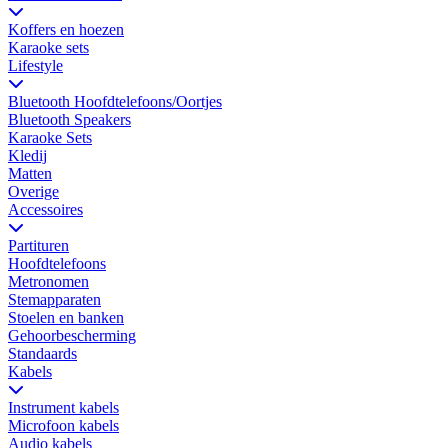
Koffers en hoezen
Karaoke sets
Lifestyle
Bluetooth Hoofdtelefoons/Oortjes
Bluetooth Speakers
Karaoke Sets
Kledij
Matten
Overige
Accessoires
Partituren
Hoofdtelefoons
Metronomen
Stemapparaten
Stoelen en banken
Gehoorbescherming
Standaards
Kabels
Instrument kabels
Microfoon kabels
Audio kabels