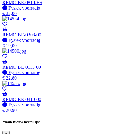
REMO BE-0810-ES
Fysiek voorradig
Fysiek voorradig
€
32,00
REMO BE-0308-00
Fysiek voorradig
Fysiek voorradig
€
19,00
REMO BE-0113-00
Fysiek voorradig
Fysiek voorradig
€
22,80
REMO BE-0310-00
Fysiek voorradig
Fysiek voorradig
€
20,90
Maak nieuw bestellijst