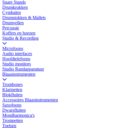
Snare Stands
Drumkrukken
Cymbalen
Drumstokken & Mallets
Drumvellen
Percussie
Koffers en hoezen
Studio & Recording
Microfoons
Audio interfaces
Hoofdtelefoons
Studio monitors
Studio Randapparatuur
Blaasinstrumenten
Trombones
Klarinetten
Blokfluiten
Accessoires Blaasinstrumenten
Saxofoons
Dwarsfluiten
Mondharmonica's
Trompetten
Toetsen