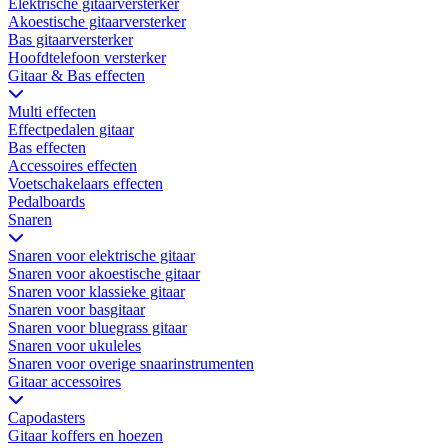
Elektrische gitaarversterker
Akoestische gitaarversterker
Bas gitaarversterker
Hoofdtelefoon versterker
Gitaar & Bas effecten
Multi effecten
Effectpedalen gitaar
Bas effecten
Accessoires effecten
Voetschakelaars effecten
Pedalboards
Snaren
Snaren voor elektrische gitaar
Snaren voor akoestische gitaar
Snaren voor klassieke gitaar
Snaren voor basgitaar
Snaren voor bluegrass gitaar
Snaren voor ukuleles
Snaren voor overige snaarinstrumenten
Gitaar accessoires
Capodasters
Gitaar koffers en hoezen