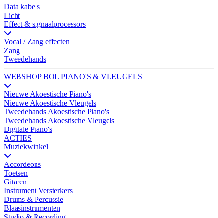
Data kabels
Licht
Effect & signaalprocessors
Vocal / Zang effecten
Zang
Tweedehands
WEBSHOP BOL PIANO'S & VLEUGELS
Nieuwe Akoestische Piano's
Nieuwe Akoestische Vleugels
Tweedehands Akoestische Piano's
Tweedehands Akoestische Vleugels
Digitale Piano's
ACTIES
Muziekwinkel
Accordeons
Toetsen
Gitaren
Instrument Versterkers
Drums & Percussie
Blaasinstrumenten
Studio & Recording