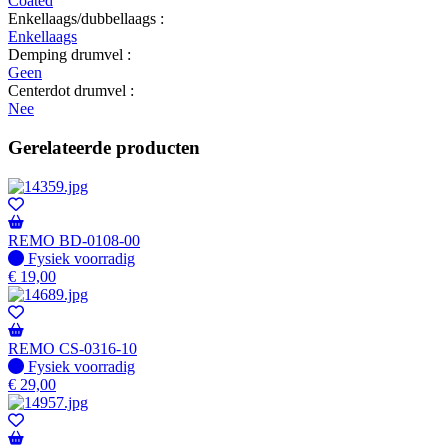
Coated
Enkellaags/dubbellaags :
Enkellaags
Demping drumvel :
Geen
Centerdot drumvel :
Nee
Gerelateerde producten
REMO BD-0108-00
Fysiek voorradig
Fysiek voorradig
€
19,00
REMO CS-0316-10
Fysiek voorradig
Fysiek voorradig
€
29,00