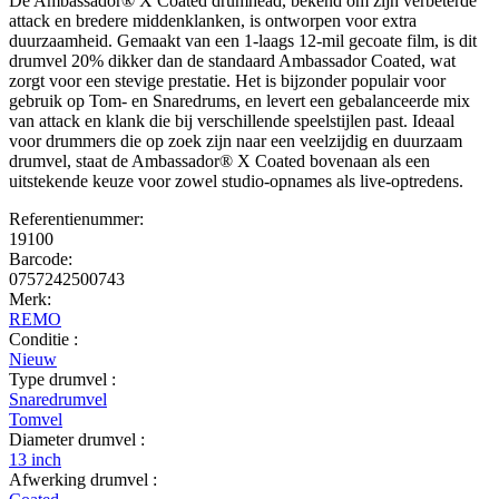
De Ambassador® X Coated drumhead, bekend om zijn verbeterde
attack en bredere middenklanken, is ontworpen voor extra
duurzaamheid. Gemaakt van een 1-laags 12-mil gecoate film, is dit
drumvel 20% dikker dan de standaard Ambassador Coated, wat
zorgt voor een stevige prestatie. Het is bijzonder populair voor
gebruik op Tom- en Snaredrums, en levert een gebalanceerde mix
van attack en klank die bij verschillende speelstijlen past. Ideaal
voor drummers die op zoek zijn naar een veelzijdig en duurzaam
drumvel, staat de Ambassador® X Coated bovenaan als een
uitstekende keuze voor zowel studio-opnames als live-optredens.
Referentienummer:
19100
Barcode:
0757242500743
Merk:
REMO
Conditie :
Nieuw
Type drumvel :
Snaredrumvel
Tomvel
Diameter drumvel :
13 inch
Afwerking drumvel :