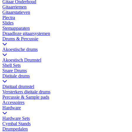
Gitaar Onderhoud
Gitaarriemen
Gitaarstatieven
Plectra
Slides
Stemapparaten
Draadloze gitaarsystemen
Drums & Percussie
Akoestische drums
Akoestisch Drumstel
Shell Sets
Snare Drums
Digitale drums
Digitaal drumstel
Versterkers digitale drums
Percussie & Sample pads
Accessoires
Hardware
Hardware Sets
Cymbal Stands
Drumpedalen