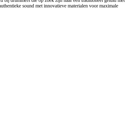
efd bij drummers die op zoek zijn naar een traditioneel geluid met
authentieke sound met innovatieve materialen voor maximale