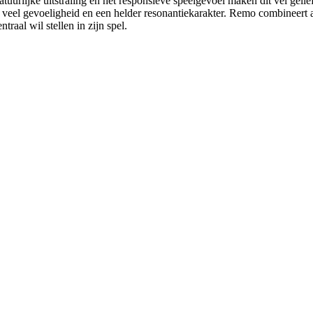
atuurlijke uitstraling en het responsieve speelgevoel maken dit vel geli
veel gevoeligheid en een helder resonantiekarakter. Remo combineert 
raal wil stellen in zijn spel.