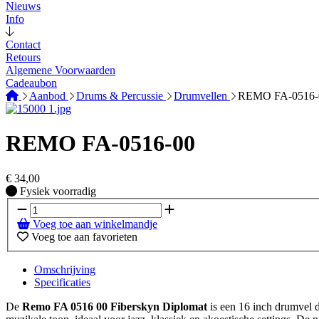
Nieuws
Info
Contact
Retours
Algemene Voorwaarden
Cadeaubon
Aanbod
Drums & Percussie
Drumvellen
REMO FA-0516-
REMO FA-0516-00
€
34,00
Fysiek voorradig
Fysiek voorradig
Voeg toe aan winkelmandje
Voeg toe aan favorieten
Omschrijving
Specificaties
De
Remo FA 0516 00 Fiberskyn Diplomat
is een 16 inch drumvel d