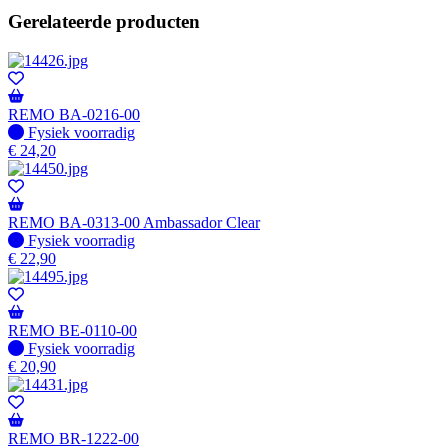
Gerelateerde producten
REMO BA-0216-00
Fysiek voorradig
Fysiek voorradig
€
24,20
REMO BA-0313-00 Ambassador Clear
Fysiek voorradig
Fysiek voorradig
€
22,90
REMO BE-0110-00
Fysiek voorradig
Fysiek voorradig
€
20,90
REMO BR-1222-00