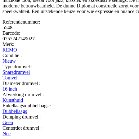
muzikale toon, ideaal voor jazz, klassiek en akoestische settings. De n
moderne betrouwbaarheid. De dunne Diplomat constructie zorgt voor 
speelkwaliteit. Een uitstekende keuze voor wie expressie en nuance cent
Referentienummer:
5548
Barcode:
0757242149027
Merk:
REMO
Conditie :
Nieuw
Type drumvel :
Snaredrumvel
Tomvel
Diameter drumvel :
16 inch
Afwerking drumvel :
Kunsthuid
Enkellaags/dubbellaags :
Dubbellaags
Demping drumvel :
Geen
Centerdot drumvel :
Nee