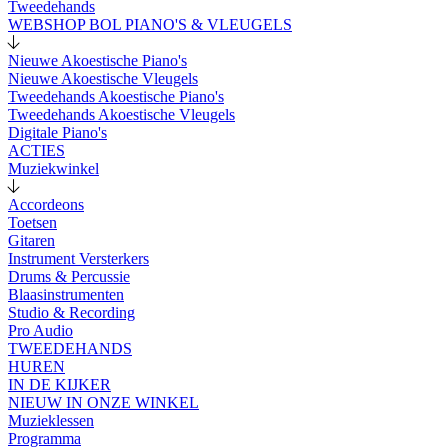
Tweedehands
WEBSHOP BOL PIANO'S & VLEUGELS
Nieuwe Akoestische Piano's
Nieuwe Akoestische Vleugels
Tweedehands Akoestische Piano's
Tweedehands Akoestische Vleugels
Digitale Piano's
ACTIES
Muziekwinkel
Accordeons
Toetsen
Gitaren
Instrument Versterkers
Drums & Percussie
Blaasinstrumenten
Studio & Recording
Pro Audio
TWEEDEHANDS
HUREN
IN DE KIJKER
NIEUW IN ONZE WINKEL
Muzieklessen
Programma