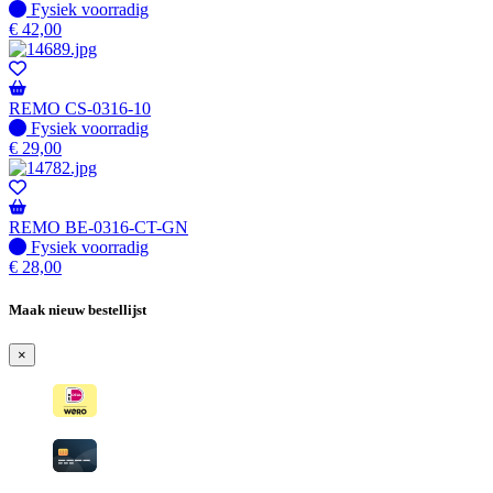
Fysiek voorradig
Fysiek voorradig
€
42,00
REMO CS-0316-10
Fysiek voorradig
Fysiek voorradig
€
29,00
REMO BE-0316-CT-GN
Fysiek voorradig
Fysiek voorradig
€
28,00
Maak nieuw bestellijst
×