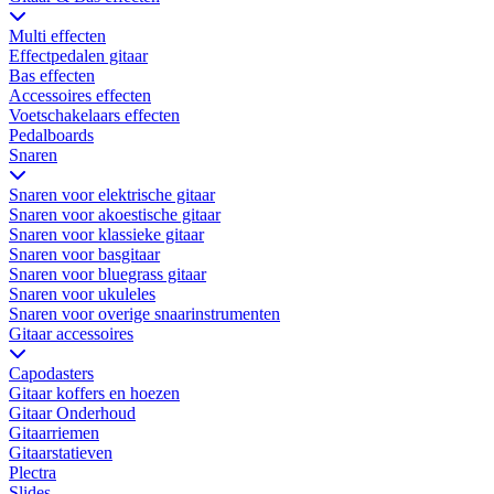
Multi effecten
Effectpedalen gitaar
Bas effecten
Accessoires effecten
Voetschakelaars effecten
Pedalboards
Snaren
Snaren voor elektrische gitaar
Snaren voor akoestische gitaar
Snaren voor klassieke gitaar
Snaren voor basgitaar
Snaren voor bluegrass gitaar
Snaren voor ukuleles
Snaren voor overige snaarinstrumenten
Gitaar accessoires
Capodasters
Gitaar koffers en hoezen
Gitaar Onderhoud
Gitaarriemen
Gitaarstatieven
Plectra
Slides