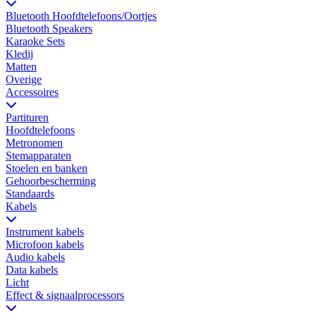
Bluetooth Hoofdtelefoons/Oortjes
Bluetooth Speakers
Karaoke Sets
Kledij
Matten
Overige
Accessoires
Partituren
Hoofdtelefoons
Metronomen
Stemapparaten
Stoelen en banken
Gehoorbescherming
Standaards
Kabels
Instrument kabels
Microfoon kabels
Audio kabels
Data kabels
Licht
Effect & signaalprocessors