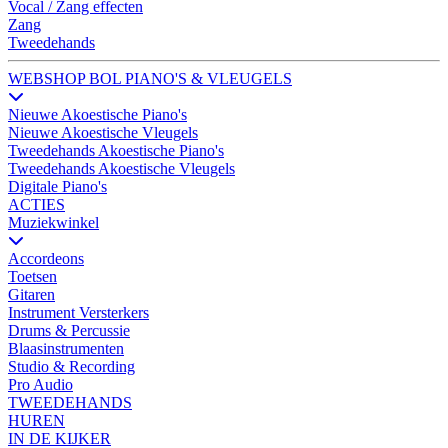
Vocal / Zang effecten
Zang
Tweedehands
WEBSHOP BOL PIANO'S & VLEUGELS
Nieuwe Akoestische Piano's
Nieuwe Akoestische Vleugels
Tweedehands Akoestische Piano's
Tweedehands Akoestische Vleugels
Digitale Piano's
ACTIES
Muziekwinkel
Accordeons
Toetsen
Gitaren
Instrument Versterkers
Drums & Percussie
Blaasinstrumenten
Studio & Recording
Pro Audio
TWEEDEHANDS
HUREN
IN DE KIJKER