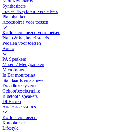
Midi Keyboards
Synthesizers
Toetsen/Keyboard versterkers
Pianobanken
Accessoires voor toetsen
Koffers en hoezen voor toetsen
Piano & keyboard stands
Pedalen voor toetsen
Audio
PA Speakers
Mixers / Mengpanelen
Microfoons
In Ear monitoring
Standaards en statieven
Draadloze systemen
Gehoorbescherming
Bluetooth speakers
DI Boxen
Audio accessoires
Koffers en hoezen
Karaoke sets
Lifestyle