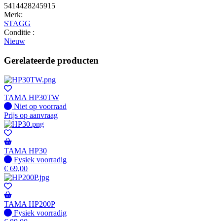
5414428245915
Merk:
STAGG
Conditie :
Nieuw
Gerelateerde producten
TAMA HP30TW
Fysiek voorradig
Niet op voorraad
Prijs op aanvraag
TAMA HP30
Fysiek voorradig
Fysiek voorradig
€
69,00
TAMA HP200P
Fysiek voorradig
Fysiek voorradig