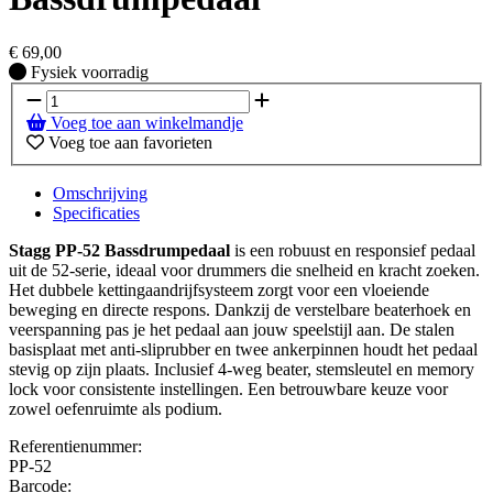
€
69,00
Fysiek voorradig
Fysiek voorradig
Voeg toe aan winkelmandje
Voeg toe aan favorieten
Omschrijving
Specificaties
Stagg PP-52 Bassdrumpedaal
is een robuust en responsief pedaal
uit de 52-serie, ideaal voor drummers die snelheid en kracht zoeken.
Het dubbele kettingaandrijfsysteem zorgt voor een vloeiende
beweging en directe respons. Dankzij de verstelbare beaterhoek en
veerspanning pas je het pedaal aan jouw speelstijl aan. De stalen
basisplaat met anti-sliprubber en twee ankerpinnen houdt het pedaal
stevig op zijn plaats. Inclusief 4-weg beater, stemsleutel en memory
lock voor consistente instellingen. Een betrouwbare keuze voor
zowel oefenruimte als podium.
Referentienummer:
PP-52
Barcode: