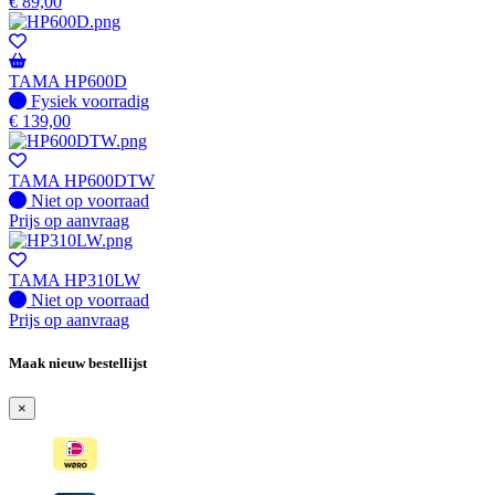
€
89,00
TAMA HP600D
Fysiek voorradig
Fysiek voorradig
€
139,00
TAMA HP600DTW
Fysiek voorradig
Niet op voorraad
Prijs op aanvraag
TAMA HP310LW
Fysiek voorradig
Niet op voorraad
Prijs op aanvraag
Maak nieuw bestellijst
×