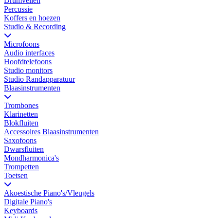
Drumvellen
Percussie
Koffers en hoezen
Studio & Recording
Microfoons
Audio interfaces
Hoofdtelefoons
Studio monitors
Studio Randapparatuur
Blaasinstrumenten
Trombones
Klarinetten
Blokfluiten
Accessoires Blaasinstrumenten
Saxofoons
Dwarsfluiten
Mondharmonica's
Trompetten
Toetsen
Akoestische Piano's/Vleugels
Digitale Piano's
Keyboards