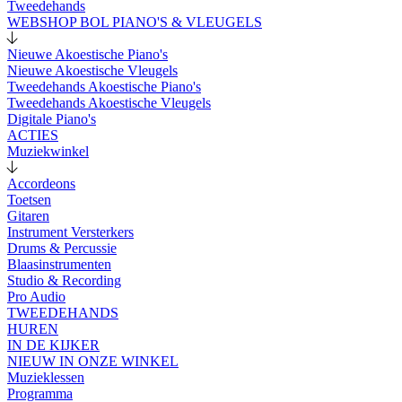
Tweedehands
WEBSHOP BOL PIANO'S & VLEUGELS
Nieuwe Akoestische Piano's
Nieuwe Akoestische Vleugels
Tweedehands Akoestische Piano's
Tweedehands Akoestische Vleugels
Digitale Piano's
ACTIES
Muziekwinkel
Accordeons
Toetsen
Gitaren
Instrument Versterkers
Drums & Percussie
Blaasinstrumenten
Studio & Recording
Pro Audio
TWEEDEHANDS
HUREN
IN DE KIJKER
NIEUW IN ONZE WINKEL
Muzieklessen
Programma