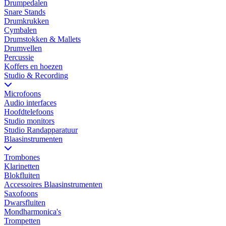
Drumpedalen
Snare Stands
Drumkrukken
Cymbalen
Drumstokken & Mallets
Drumvellen
Percussie
Koffers en hoezen
Studio & Recording
Microfoons
Audio interfaces
Hoofdtelefoons
Studio monitors
Studio Randapparatuur
Blaasinstrumenten
Trombones
Klarinetten
Blokfluiten
Accessoires Blaasinstrumenten
Saxofoons
Dwarsfluiten
Mondharmonica's
Trompetten