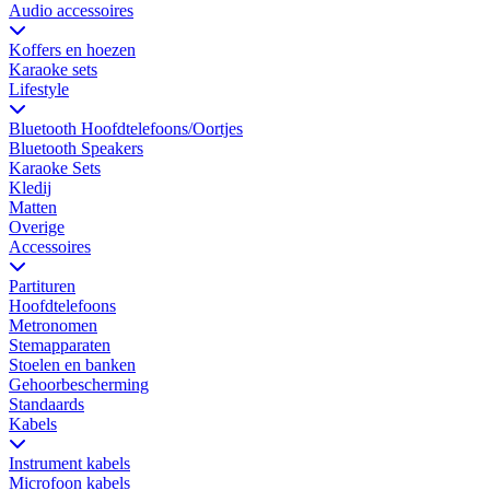
Audio accessoires
Koffers en hoezen
Karaoke sets
Lifestyle
Bluetooth Hoofdtelefoons/Oortjes
Bluetooth Speakers
Karaoke Sets
Kledij
Matten
Overige
Accessoires
Partituren
Hoofdtelefoons
Metronomen
Stemapparaten
Stoelen en banken
Gehoorbescherming
Standaards
Kabels
Instrument kabels
Microfoon kabels