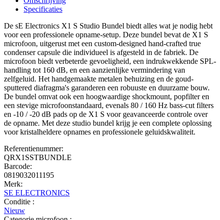
Omschrijving
Specificaties
De sE Electronics X1 S Studio Bundel biedt alles wat je nodig hebt
voor een professionele opname-setup. Deze bundel bevat de X1 S
microfoon, uitgerust met een custom-designed hand-crafted true
condenser capsule die individueel is afgesteld in de fabriek. De
microfoon biedt verbeterde gevoeligheid, een indrukwekkende SPL-
handling tot 160 dB, en een aanzienlijke vermindering van
zelfgeluid. Het handgemaakte metalen behuizing en de goud-
sputtered diafragma's garanderen een robuuste en duurzame bouw.
De bundel omvat ook een hoogwaardige shockmount, popfilter en
een stevige microfoonstandaard, evenals 80 / 160 Hz bass-cut filters
en -10 / -20 dB pads op de X1 S voor geavanceerde controle over
de opname. Met deze studio bundel krijg je een complete oplossing
voor kristalheldere opnames en professionele geluidskwaliteit.
Referentienummer:
QRX1SSTBUNDLE
Barcode:
0819032011195
Merk:
SE ELECTRONICS
Conditie :
Nieuw
Categorie microfoon :