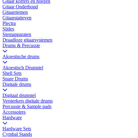
Gitaar koffers en hoezen
Gitaar Onderhoud
Gitaarriemen
Gitaarstatieven
Plectra
Slides
Stemapparaten
Draadloze gitaarsystemen
Drums & Percussie
Akoestische drums
Akoestisch Drumstel
Shell Sets
Snare Drums
Digitale drums
Digitaal drumstel
Versterkers digitale drums
Percussie & Sample pads
Accessoires
Hardware
Hardware Sets
Cymbal Stands