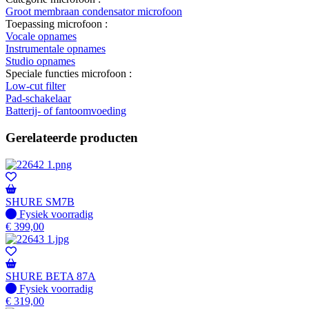
Groot membraan condensator microfoon
Toepassing microfoon :
Vocale opnames
Instrumentale opnames
Studio opnames
Speciale functies microfoon :
Low-cut filter
Pad-schakelaar
Batterij- of fantoomvoeding
Gerelateerde producten
SHURE SM7B
Fysiek voorradig
Fysiek voorradig
€
399,00
SHURE BETA 87A
Fysiek voorradig
Fysiek voorradig
€
319,00