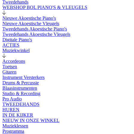
Tweedehands
WEBSHOP BOL PIANO'S & VLEUGELS
Nieuwe Akoestische Piano's
Nieuwe Akoestische Vleugels
Tweedehands Akoestische Piano's
Tweedehands Akoestische Vleugels
Digitale Piano's
ACTIES
Muziekwinkel
Accordeons
Toetsen
Gitaren
Instrument Versterkers
Drums & Percussie
Blaasinstrumenten
Studio & Recording
Pro Audio
TWEEDEHANDS
HUREN
IN DE KIJKER
NIEUW IN ONZE WINKEL
Muzieklessen
Programma