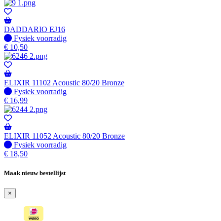
DADDARIO EJ16
Fysiek voorradig
Fysiek voorradig
€
10,50
ELIXIR 11102 Acoustic 80/20 Bronze
Fysiek voorradig
Fysiek voorradig
€
16,99
ELIXIR 11052 Acoustic 80/20 Bronze
Fysiek voorradig
Fysiek voorradig
€
18,50
Maak nieuw bestellijst
×