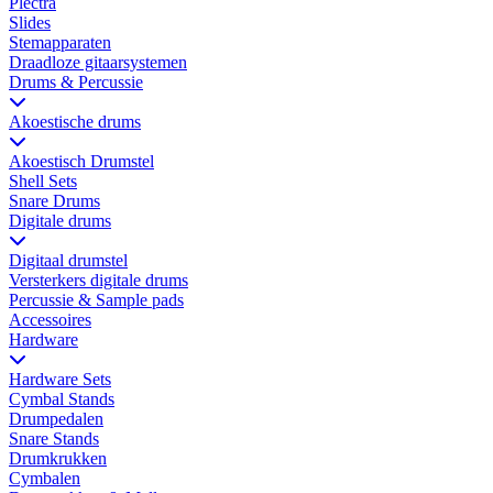
Plectra
Slides
Stemapparaten
Draadloze gitaarsystemen
Drums & Percussie
Akoestische drums
Akoestisch Drumstel
Shell Sets
Snare Drums
Digitale drums
Digitaal drumstel
Versterkers digitale drums
Percussie & Sample pads
Accessoires
Hardware
Hardware Sets
Cymbal Stands
Drumpedalen
Snare Stands
Drumkrukken
Cymbalen