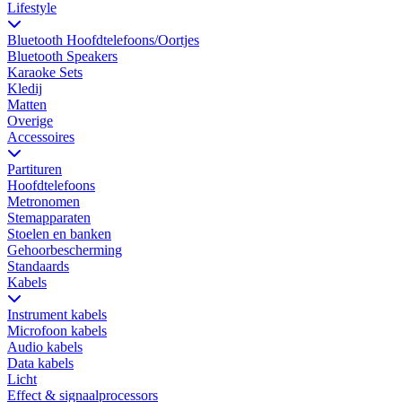
Lifestyle
Bluetooth Hoofdtelefoons/Oortjes
Bluetooth Speakers
Karaoke Sets
Kledij
Matten
Overige
Accessoires
Partituren
Hoofdtelefoons
Metronomen
Stemapparaten
Stoelen en banken
Gehoorbescherming
Standaards
Kabels
Instrument kabels
Microfoon kabels
Audio kabels
Data kabels
Licht
Effect & signaalprocessors