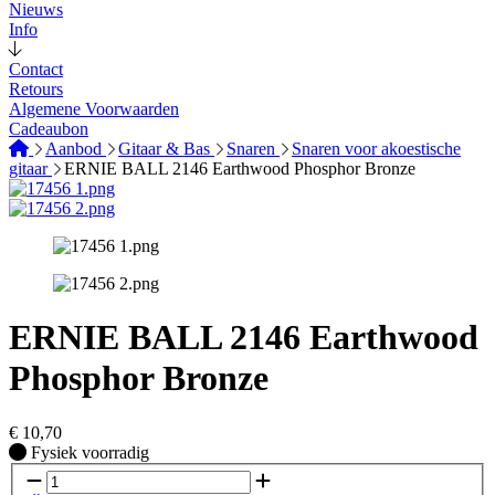
Nieuws
Info
Contact
Retours
Algemene Voorwaarden
Cadeaubon
Aanbod
Gitaar & Bas
Snaren
Snaren voor akoestische
gitaar
ERNIE BALL 2146 Earthwood Phosphor Bronze
ERNIE BALL 2146 Earthwood
Phosphor Bronze
€
10,70
Fysiek voorradig
Fysiek voorradig