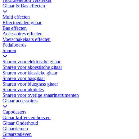
Hoofdtelefoon versterker
Gitaar & Bas effecten
Multi effecten
Effectpedalen gitaar
Bas effecten
Accessoires effecten
Voetschakelaars effecten
Pedalboards
Snaren
Snaren voor elektrische gitaar
Snaren voor akoestische gitaar
Snaren voor klassieke gitaar
Snaren voor basgitaar
Snaren voor bluegrass gitaar
Snaren voor ukuleles
Snaren voor overige snaarinstrumenten
Gitaar accessoires
Capodasters
Gitaar koffers en hoezen
Gitaar Onderhoud
Gitaarriemen
Gitaarstatieven