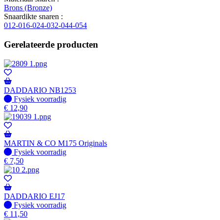
Brons (Bronze)
Snaardikte snaren :
012-016-024-032-044-054
Gerelateerde producten
DADDARIO NB1253
Fysiek voorradig
Fysiek voorradig
€
12,90
MARTIN & CO M175 Originals
Fysiek voorradig
Fysiek voorradig
€
7,50
DADDARIO EJ17
Fysiek voorradig
Fysiek voorradig
€
11,50