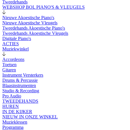
Tweedehands
WEBSHOP BOL PIANO'S & VLEUGELS
Nieuwe Akoestische Piano's
Nieuwe Akoestische Vleugels
Tweedehands Akoestische Piano's
Tweedehands Akoestische Vleugels
Digitale Piano's
ACTIES
Muziekwinkel
Accordeons
Toetsen
Gitaren
Instrument Versterkers
Drums & Percussie
Blaasinstrumenten
Studio & Recording
Pro Audio
TWEEDEHANDS
HUREN
IN DE KIJKER
NIEUW IN ONZE WINKEL
Muzieklessen
Programma