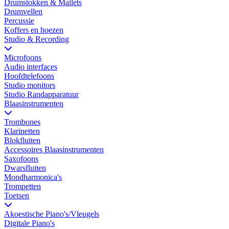
Drumstokken & Mallets
Drumvellen
Percussie
Koffers en hoezen
Studio & Recording
Microfoons
Audio interfaces
Hoofdtelefoons
Studio monitors
Studio Randapparatuur
Blaasinstrumenten
Trombones
Klarinetten
Blokfluiten
Accessoires Blaasinstrumenten
Saxofoons
Dwarsfluiten
Mondharmonica's
Trompetten
Toetsen
Akoestische Piano's/Vleugels
Digitale Piano's