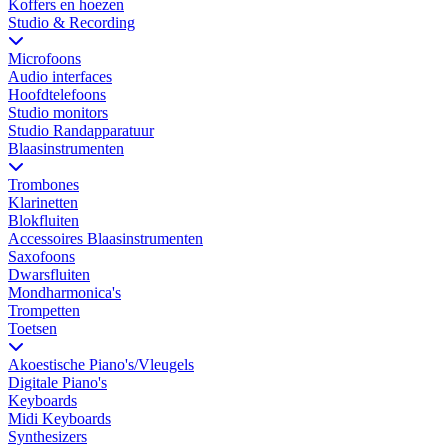
Koffers en hoezen
Studio & Recording
Microfoons
Audio interfaces
Hoofdtelefoons
Studio monitors
Studio Randapparatuur
Blaasinstrumenten
Trombones
Klarinetten
Blokfluiten
Accessoires Blaasinstrumenten
Saxofoons
Dwarsfluiten
Mondharmonica's
Trompetten
Toetsen
Akoestische Piano's/Vleugels
Digitale Piano's
Keyboards
Midi Keyboards
Synthesizers