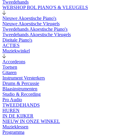
Tweedehands
WEBSHOP BOL PIANO'S & VLEUGELS
Nieuwe Akoestische Piano's
Nieuwe Akoestische Vleugels
Tweedehands Akoestische Piano's
Tweedehands Akoestische Vleugels
Digitale Piano's
ACTIES
Muziekwinkel
Accordeons
Toetsen
Gitaren
Instrument Versterkers
Drums & Percussie
Blaasinstrumenten
Studio & Recording
Pro Audio
TWEEDEHANDS
HUREN
IN DE KIJKER
NIEUW IN ONZE WINKEL
Muzieklessen
Programma