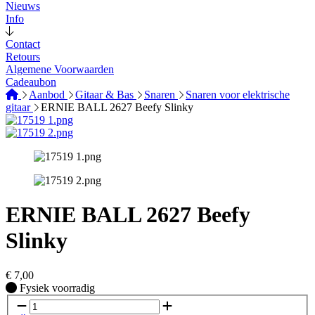
Nieuws
Info
Contact
Retours
Algemene Voorwaarden
Cadeaubon
Aanbod
Gitaar & Bas
Snaren
Snaren voor elektrische
gitaar
ERNIE BALL 2627 Beefy Slinky
ERNIE BALL 2627 Beefy
Slinky
€
7,00
Fysiek voorradig
Fysiek voorradig