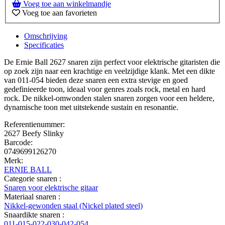
Voeg toe aan winkelmandje
Voeg toe aan favorieten
Omschrijving
Specificaties
De Ernie Ball 2627 snaren zijn perfect voor elektrische gitaristen die
op zoek zijn naar een krachtige en veelzijdige klank. Met een dikte
van 011-054 bieden deze snaren een extra stevige en goed
gedefinieerde toon, ideaal voor genres zoals rock, metal en hard
rock. De nikkel-omwonden stalen snaren zorgen voor een heldere,
dynamische toon met uitstekende sustain en resonantie.
Referentienummer:
2627 Beefy Slinky
Barcode:
0749699126270
Merk:
ERNIE BALL
Categorie snaren :
Snaren voor elektrische gitaar
Materiaal snaren :
Nikkel-gewonden staal (Nickel plated steel)
Snaardikte snaren :
011-015-022-030-042-054