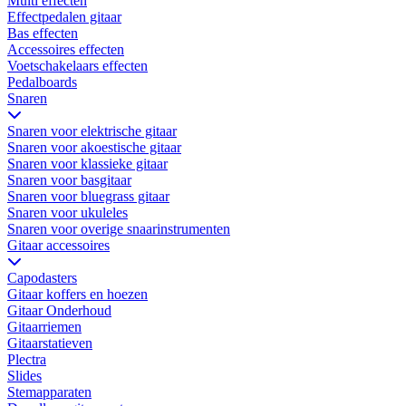
Multi effecten
Effectpedalen gitaar
Bas effecten
Accessoires effecten
Voetschakelaars effecten
Pedalboards
Snaren
Snaren voor elektrische gitaar
Snaren voor akoestische gitaar
Snaren voor klassieke gitaar
Snaren voor basgitaar
Snaren voor bluegrass gitaar
Snaren voor ukuleles
Snaren voor overige snaarinstrumenten
Gitaar accessoires
Capodasters
Gitaar koffers en hoezen
Gitaar Onderhoud
Gitaarriemen
Gitaarstatieven
Plectra
Slides
Stemapparaten