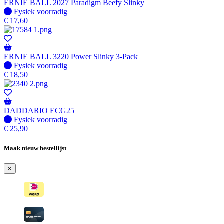
ERNIE BALL 2027 Paradigm Beefy Slinky
Fysiek voorradig
Fysiek voorradig
€
17,60
ERNIE BALL 3220 Power Slinky 3-Pack
Fysiek voorradig
Fysiek voorradig
€
18,50
DADDARIO ECG25
Fysiek voorradig
Fysiek voorradig
€
25,90
Maak nieuw bestellijst
×