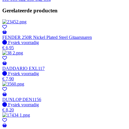
Gerelateerde producten
FENDER 250R Nickel Plated Steel Gitaarsnaren
Fysiek voorradig
Fysiek voorradig
€
6,95
DADDARIO EXL117
Fysiek voorradig
Fysiek voorradig
€
7,90
DUNLOP DEN1156
Fysiek voorradig
Fysiek voorradig
€
8,20