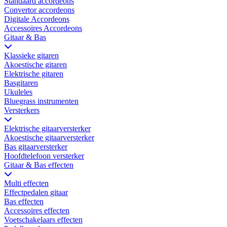
Standaard accordeons
Convertor accordeons
Digitale Accordeons
Accessoires Accordeons
Gitaar & Bas
Klassieke gitaren
Akoestische gitaren
Elektrische gitaren
Basgitaren
Ukuleles
Bluegrass instrumenten
Versterkers
Elektrische gitaarversterker
Akoestische gitaarversterker
Bas gitaarversterker
Hoofdtelefoon versterker
Gitaar & Bas effecten
Multi effecten
Effectpedalen gitaar
Bas effecten
Accessoires effecten
Voetschakelaars effecten