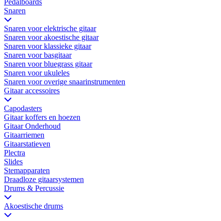
Pedalboards
Snaren
Snaren voor elektrische gitaar
Snaren voor akoestische gitaar
Snaren voor klassieke gitaar
Snaren voor basgitaar
Snaren voor bluegrass gitaar
Snaren voor ukuleles
Snaren voor overige snaarinstrumenten
Gitaar accessoires
Capodasters
Gitaar koffers en hoezen
Gitaar Onderhoud
Gitaarriemen
Gitaarstatieven
Plectra
Slides
Stemapparaten
Draadloze gitaarsystemen
Drums & Percussie
Akoestische drums