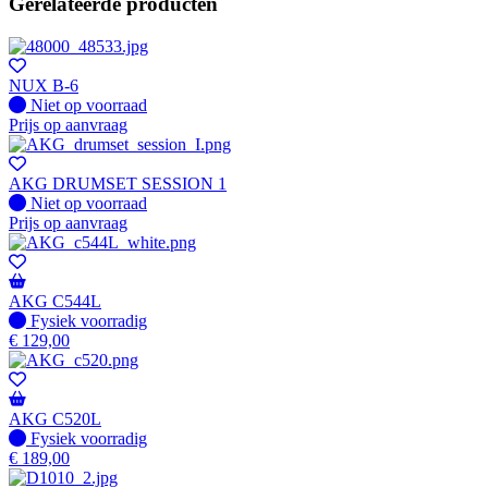
Gerelateerde producten
NUX B-6
Fysiek voorradig
Niet op voorraad
Prijs op aanvraag
AKG DRUMSET SESSION 1
Fysiek voorradig
Niet op voorraad
Prijs op aanvraag
AKG C544L
Fysiek voorradig
Fysiek voorradig
€
129,00
AKG C520L
Fysiek voorradig
Fysiek voorradig
€
189,00