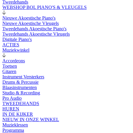
Tweedehands
WEBSHOP BOL PIANO'S & VLEUGELS
Nieuwe Akoestische Piano's
Nieuwe Akoestische Vleugels
Tweedehands Akoestische Piano's
Tweedehands Akoestische Vleugels
Digitale Piano's
ACTIES
Muziekwinkel
Accordeons
Toetsen
Gitaren
Instrument Versterkers
Drums & Percussie
Blaasinstrumenten
Studio & Recording
Pro Audio
TWEEDEHANDS
HUREN
IN DE KIJKER
NIEUW IN ONZE WINKEL
Muzieklessen
Programma