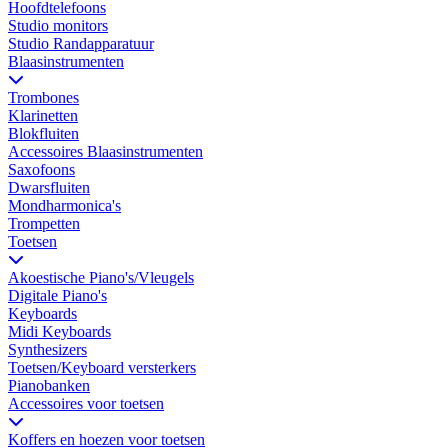
Hoofdtelefoons
Studio monitors
Studio Randapparatuur
Blaasinstrumenten
Trombones
Klarinetten
Blokfluiten
Accessoires Blaasinstrumenten
Saxofoons
Dwarsfluiten
Mondharmonica's
Trompetten
Toetsen
Akoestische Piano's/Vleugels
Digitale Piano's
Keyboards
Midi Keyboards
Synthesizers
Toetsen/Keyboard versterkers
Pianobanken
Accessoires voor toetsen
Koffers en hoezen voor toetsen