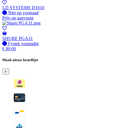
LD SYSTEMS D1010
Fysiek voorradig
Niet op voorraad
Prijs op aanvraag
SHURE PGA31
Fysiek voorradig
Fysiek voorradig
€
89,00
Maak nieuw bestellijst
×