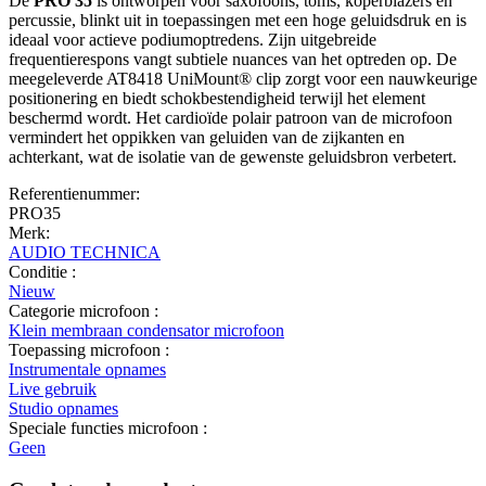
De
PRO 35
is ontworpen voor saxofoons, toms, koperblazers en
percussie, blinkt uit in toepassingen met een hoge geluidsdruk en is
ideaal voor actieve podiumoptredens. Zijn uitgebreide
frequentierespons vangt subtiele nuances van het optreden op. De
meegeleverde AT8418 UniMount® clip zorgt voor een nauwkeurige
positionering en biedt schokbestendigheid terwijl het element
beschermd wordt. Het cardioïde polair patroon van de microfoon
vermindert het oppikken van geluiden van de zijkanten en
achterkant, wat de isolatie van de gewenste geluidsbron verbetert.
Referentienummer:
PRO35
Merk:
AUDIO TECHNICA
Conditie :
Nieuw
Categorie microfoon :
Klein membraan condensator microfoon
Toepassing microfoon :
Instrumentale opnames
Live gebruik
Studio opnames
Speciale functies microfoon :
Geen