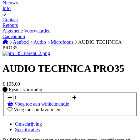
Nieuws
Info
Contact
Retours
Algemene Voorwaarden
Cadeaubon
Aanbod
Audio
Microfoons
AUDIO TECHNICA
PRO35
AUDIO TECHNICA PRO35
€
195,00
Fysiek voorradig
Fysiek voorradig
Voeg toe aan winkelmandje
Voeg toe aan favorieten
Omschrijving
Specificaties