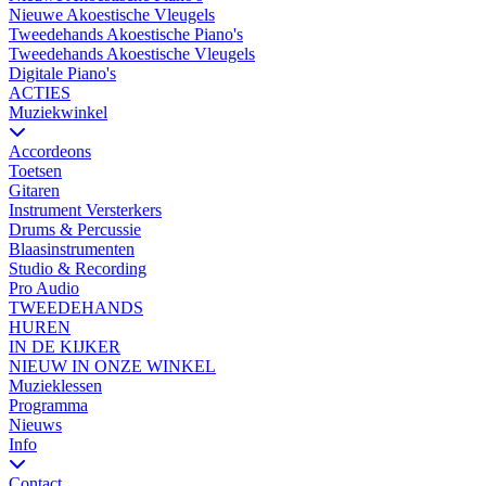
Nieuwe Akoestische Vleugels
Tweedehands Akoestische Piano's
Tweedehands Akoestische Vleugels
Digitale Piano's
ACTIES
Muziekwinkel
Accordeons
Toetsen
Gitaren
Instrument Versterkers
Drums & Percussie
Blaasinstrumenten
Studio & Recording
Pro Audio
TWEEDEHANDS
HUREN
IN DE KIJKER
NIEUW IN ONZE WINKEL
Muzieklessen
Programma
Nieuws
Info
Contact