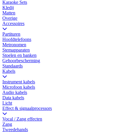
Karaoke Sets
Kledij
Matten
Overige
Accessoires
Partituren
Hoofdtelefoons
Metronomen
Stemapparaten
Stoelen en banken
Gehoorbescherming
Standaards
Kabels
Instrument kabels
Microfoon kabels
Audio kabels
Data kabels
Licht
Effect & signaalprocessors
Vocal / Zang effecten
Zang
Tweedehands