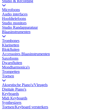
Studio & Recording
Microfoons
Audio interfaces
Hoofdtelefoons
Studio monitors
Studio Randapparatuur
Blaasinstrumenten
Trombones
Klarinetten
Blokfluiten
Accessoires Blaasinstrumenten
Saxofoons
Dwarsfluiten
Mondharmonica's
Trompetten
Toetsen
Akoestische Piano's/Vleugels
Digitale Piano's
Keyboards
Midi Keyboards
Synthesizers
Toetsen/Keyboard versterkers