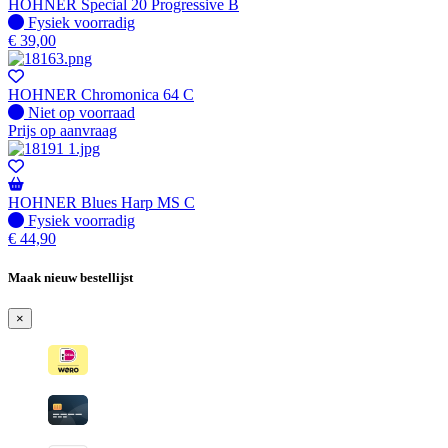
HOHNER Special 20 Progressive B
Fysiek voorradig
Fysiek voorradig
€
39,00
HOHNER Chromonica 64 C
Fysiek voorradig
Niet op voorraad
Prijs op aanvraag
HOHNER Blues Harp MS C
Fysiek voorradig
Fysiek voorradig
€
44,90
Maak nieuw bestellijst
×