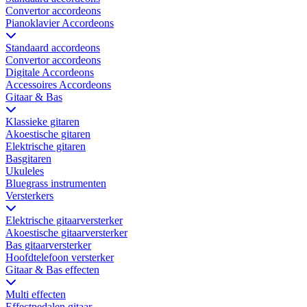
Convertor accordeons
Pianoklavier Accordeons
Standaard accordeons
Convertor accordeons
Digitale Accordeons
Accessoires Accordeons
Gitaar & Bas
Klassieke gitaren
Akoestische gitaren
Elektrische gitaren
Basgitaren
Ukuleles
Bluegrass instrumenten
Versterkers
Elektrische gitaarversterker
Akoestische gitaarversterker
Bas gitaarversterker
Hoofdtelefoon versterker
Gitaar & Bas effecten
Multi effecten
Effectpedalen gitaar