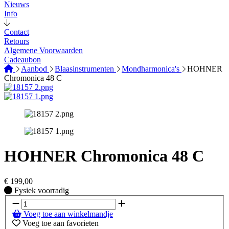
Nieuws
Info
Contact
Retours
Algemene Voorwaarden
Cadeaubon
Aanbod
Blaasinstrumenten
Mondharmonica's
HOHNER
Chromonica 48 C
HOHNER Chromonica 48 C
€
199,00
Fysiek voorradig
Fysiek voorradig
Voeg toe aan winkelmandje
Voeg toe aan favorieten