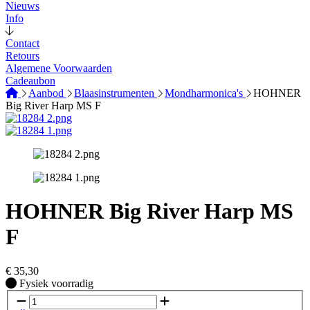
Nieuws
Info
Contact
Retours
Algemene Voorwaarden
Cadeaubon
Aanbod
Blaasinstrumenten
Mondharmonica's
HOHNER
Big River Harp MS F
HOHNER Big River Harp MS
F
€
35,30
Fysiek voorradig
Fysiek voorradig