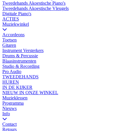
Tweedehands Akoestische Piano's
Tweedehands Akoestische Vleugels
Digitale Piano's
ACTIES
Muziekwinkel
Accordeons
Toetsen
Gitaren
Instrument Versterkers
Drums & Percussie
Blaasinstrumenten
Studio & Recording
Pro Audio
TWEEDEHANDS
HUREN
IN DE KIJKER
NIEUW IN ONZE WINKEL
Muzieklessen
Programma
Nieuws
Info
Contact
Retours