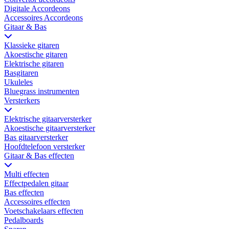
Digitale Accordeons
Accessoires Accordeons
Gitaar & Bas
Klassieke gitaren
Akoestische gitaren
Elektrische gitaren
Basgitaren
Ukuleles
Bluegrass instrumenten
Versterkers
Elektrische gitaarversterker
Akoestische gitaarversterker
Bas gitaarversterker
Hoofdtelefoon versterker
Gitaar & Bas effecten
Multi effecten
Effectpedalen gitaar
Bas effecten
Accessoires effecten
Voetschakelaars effecten
Pedalboards