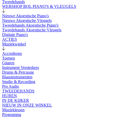
Tweedehands
WEBSHOP BOL PIANO'S & VLEUGELS
Nieuwe Akoestische Piano's
Nieuwe Akoestische Vleugels
Tweedehands Akoestische Piano's
Tweedehands Akoestische Vleugels
Digitale Piano's
ACTIES
Muziekwinkel
Accordeons
Toetsen
Gitaren
Instrument Versterkers
Drums & Percussie
Blaasinstrumenten
Studio & Recording
Pro Audio
TWEEDEHANDS
HUREN
IN DE KIJKER
NIEUW IN ONZE WINKEL
Muzieklessen
Programma