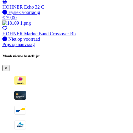
HOHNER Echo 32 C
Fysiek voorradig
Fysiek voorradig
€
79,00
HOHNER Marine Band Crossover Bb
Fysiek voorradig
Niet op voorraad
Prijs op aanvraag
Maak nieuw bestellijst
×