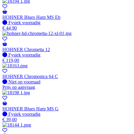
HOHNER Blues Harp MS Eb
Fysiek voorradig
Fysiek voorradig
€
44,90
HOHNER Chrometta 12
Fysiek voorradig
Fysiek voorradig
€
119,00
HOHNER Chromonica 64 C
Fysiek voorradig
Niet op voorraad
Prijs op aanvraag
HOHNER Blues Harp MS G
Fysiek voorradig
Fysiek voorradig
€
39,00