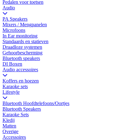
Pedalen voor toetsen
Audio
PA Speakers
Mixers / Mengpanelen
Microfoons
In Ear monitoring
Standaards en statieven
Draadloze systemen
Gehoorbescherming
Bluetooth speakers
DI Boxen
Audio accessoires
Koffers en hoezen
Karaoke sets
Lifestyle
Bluetooth Hoofdtelefoons/Oortjes
Bluetooth Speakers
Karaoke Sets
Kledij
Matten
Overige
Accessoires