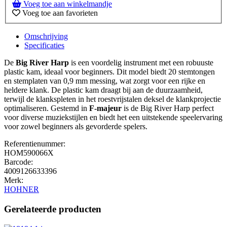
Voeg toe aan winkelmandje
Voeg toe aan favorieten
Omschrijving
Specificaties
De
Big River Harp
is een voordelig instrument met een robuuste
plastic kam, ideaal voor beginners. Dit model biedt 20 stemtongen
en stemplaten van 0,9 mm messing, wat zorgt voor een rijke en
heldere klank. De plastic kam draagt bij aan de duurzaamheid,
terwijl de klankspleten in het roestvrijstalen deksel de klankprojectie
optimaliseren. Gestemd in
F-majeur
is de Big River Harp perfect
voor diverse muziekstijlen en biedt het een uitstekende speelervaring
voor zowel beginners als gevorderde spelers.
Referentienummer:
HOM590066X
Barcode:
4009126633396
Merk:
HOHNER
Gerelateerde producten