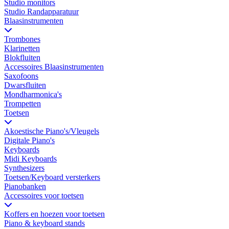
Studio monitors
Studio Randapparatuur
Blaasinstrumenten
Trombones
Klarinetten
Blokfluiten
Accessoires Blaasinstrumenten
Saxofoons
Dwarsfluiten
Mondharmonica's
Trompetten
Toetsen
Akoestische Piano's/Vleugels
Digitale Piano's
Keyboards
Midi Keyboards
Synthesizers
Toetsen/Keyboard versterkers
Pianobanken
Accessoires voor toetsen
Koffers en hoezen voor toetsen
Piano & keyboard stands