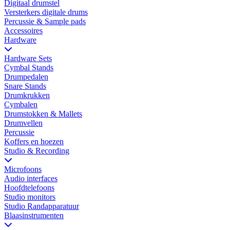
Digitaal drumstel
Versterkers digitale drums
Percussie & Sample pads
Accessoires
Hardware
Hardware Sets
Cymbal Stands
Drumpedalen
Snare Stands
Drumkrukken
Cymbalen
Drumstokken & Mallets
Drumvellen
Percussie
Koffers en hoezen
Studio & Recording
Microfoons
Audio interfaces
Hoofdtelefoons
Studio monitors
Studio Randapparatuur
Blaasinstrumenten