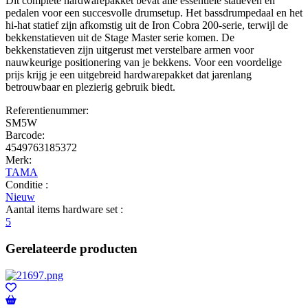
Dit complete hardwarepakket bevat alle essentiële statieven en
pedalen voor een succesvolle drumsetup. Het bassdrumpedaal en het
hi-hat statief zijn afkomstig uit de Iron Cobra 200-serie, terwijl de
bekkenstatieven uit de Stage Master serie komen. De
bekkenstatieven zijn uitgerust met verstelbare armen voor
nauwkeurige positionering van je bekkens. Voor een voordelige
prijs krijg je een uitgebreid hardwarepakket dat jarenlang
betrouwbaar en plezierig gebruik biedt.
Referentienummer:
SM5W
Barcode:
4549763185372
Merk:
TAMA
Conditie :
Nieuw
Aantal items hardware set :
5
Gerelateerde producten