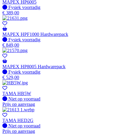
MAPEX HP6005
Fysiek voorradig
Fysiek voorradig
€
389,00
MAPEX HPF1000 Hardwarepack
Fysiek voorradig
Fysiek voorradig
€
849,00
MAPEX HP8005 Hardwarepack
Fysiek voorradig
Fysiek voorradig
€
529,00
TAMA HB5W
Fysiek voorradig
Niet op voorraad
Prijs op aanvraag
TAMA HED2G
Fysiek voorradig
Niet op voorraad
Prijs op aanvraag