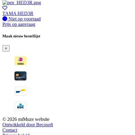
TAMA HED3R
Fysiek voorradig
Niet op voorraad
Prijs op aanvraag
Maak nieuw bestellijst
×
© 2026 miMuze website
Ontwikkeld door Becosoft
Contact