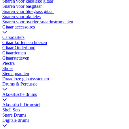
Snaren voor klassieke gitaar
Snaren voor basgitaar
Snaren voor bluegrass gitaar
Snaren voor ukuleles
Snaren voor overige snaarinstrumenten
Gitaar accessoires
Capodasters
Gitaar koffers en hoezen
Gitaar Onderhoud
Gitaarriemen
Gitaarstatieven
Plectra
Slides
Stemapparaten
Draadloze gitaarsystemen
Drums & Percussie
Akoestische drums
Akoestisch Drumstel
Shell Sets
Snare Drums
Digitale drums