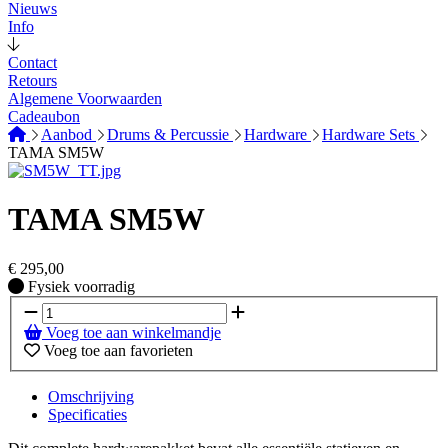
Nieuws
Info
Contact
Retours
Algemene Voorwaarden
Cadeaubon
Aanbod
Drums & Percussie
Hardware
Hardware Sets
TAMA SM5W
TAMA SM5W
€
295,00
Fysiek voorradig
Fysiek voorradig
Voeg toe aan winkelmandje
Voeg toe aan favorieten
Omschrijving
Specificaties