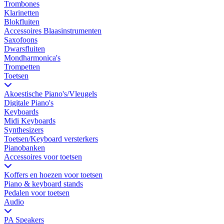
Trombones
Klarinetten
Blokfluiten
Accessoires Blaasinstrumenten
Saxofoons
Dwarsfluiten
Mondharmonica's
Trompetten
Toetsen
Akoestische Piano's/Vleugels
Digitale Piano's
Keyboards
Midi Keyboards
Synthesizers
Toetsen/Keyboard versterkers
Pianobanken
Accessoires voor toetsen
Koffers en hoezen voor toetsen
Piano & keyboard stands
Pedalen voor toetsen
Audio
PA Speakers