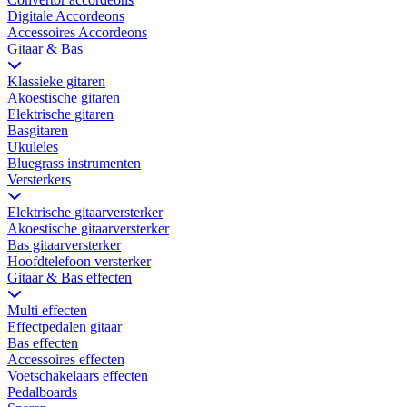
Digitale Accordeons
Accessoires Accordeons
Gitaar & Bas
Klassieke gitaren
Akoestische gitaren
Elektrische gitaren
Basgitaren
Ukuleles
Bluegrass instrumenten
Versterkers
Elektrische gitaarversterker
Akoestische gitaarversterker
Bas gitaarversterker
Hoofdtelefoon versterker
Gitaar & Bas effecten
Multi effecten
Effectpedalen gitaar
Bas effecten
Accessoires effecten
Voetschakelaars effecten
Pedalboards