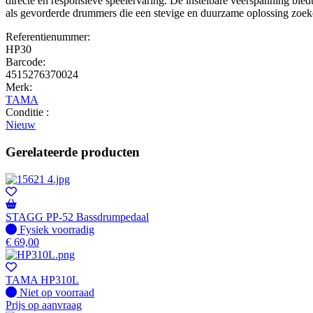
directe en responsieve speelervaring. De instelbare veerspanning biedt
als gevorderde drummers die een stevige en duurzame oplossing zoek
Referentienummer:
HP30
Barcode:
4515276370024
Merk:
TAMA
Conditie :
Nieuw
Gerelateerde producten
STAGG PP-52 Bassdrumpedaal
Fysiek voorradig
Fysiek voorradig
€
69,00
TAMA HP310L
Fysiek voorradig
Niet op voorraad
Prijs op aanvraag