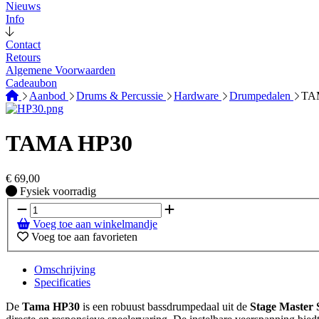
Nieuws
Info
Contact
Retours
Algemene Voorwaarden
Cadeaubon
Aanbod
Drums & Percussie
Hardware
Drumpedalen
TA
TAMA HP30
€
69,00
Fysiek voorradig
Fysiek voorradig
Voeg toe aan winkelmandje
Voeg toe aan favorieten
Omschrijving
Specificaties
De
Tama HP30
is een robuust bassdrumpedaal uit de
Stage Master 