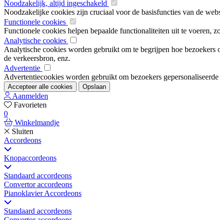
Noodzakelijk, altijd ingeschakeld
Noodzakelijke cookies zijn cruciaal voor de basisfuncties van de web
Functionele cookies
Functionele cookies helpen bepaalde functionaliteiten uit te voeren, 
Analytische cookies
Analytische cookies worden gebruikt om te begrijpen hoe bezoekers om
de verkeersbron, enz.
Advertentie
Advertentiecookies worden gebruikt om bezoekers gepersonaliseerde ad
Accepteer alle cookies
Opslaan
Aanmelden
Favorieten
0
Winkelmandje
Sluiten
Accordeons
Knopaccordeons
Standaard accordeons
Convertor accordeons
Pianoklavier Accordeons
Standaard accordeons
Convertor accordeons