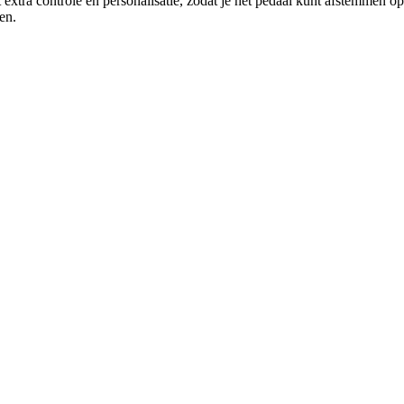
 extra controle en personalisatie, zodat je het pedaal kunt afstemmen op 
en.