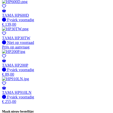
TAMA HP600D
Fysiek voorradig
Fysiek voorradig
€
139,00
TAMA HP30TW
Fysiek voorradig
Niet op voorraad
Prijs op aanvraag
TAMA HP200P
Fysiek voorradig
Fysiek voorradig
€
89,00
TAMA HP910LN
Fysiek voorradig
Fysiek voorradig
€
255,00
Maak nieuw bestellijst