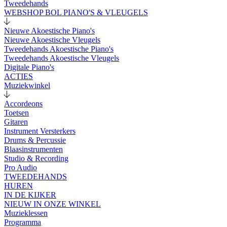
Tweedehands
WEBSHOP BOL PIANO'S & VLEUGELS
Nieuwe Akoestische Piano's
Nieuwe Akoestische Vleugels
Tweedehands Akoestische Piano's
Tweedehands Akoestische Vleugels
Digitale Piano's
ACTIES
Muziekwinkel
Accordeons
Toetsen
Gitaren
Instrument Versterkers
Drums & Percussie
Blaasinstrumenten
Studio & Recording
Pro Audio
TWEEDEHANDS
HUREN
IN DE KIJKER
NIEUW IN ONZE WINKEL
Muzieklessen
Programma