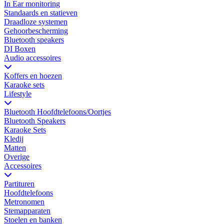
In Ear monitoring
Standaards en statieven
Draadloze systemen
Gehoorbescherming
Bluetooth speakers
DI Boxen
Audio accessoires
Koffers en hoezen
Karaoke sets
Lifestyle
Bluetooth Hoofdtelefoons/Oortjes
Bluetooth Speakers
Karaoke Sets
Kledij
Matten
Overige
Accessoires
Partituren
Hoofdtelefoons
Metronomen
Stemapparaten
Stoelen en banken