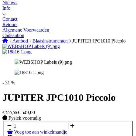
Nieuws
Info
Contact
Retours
Algemene Voorwaarden
Cadeaubon
Aanbod
Blaasinstrumenten
JUPITER JPC1010 Piccolo
- 31 %
JUPITER JPC1010 Piccolo
€
549,00
€
799,00
Fysiek voorradig
Fysiek voorradig
Voeg toe aan winkelmandje