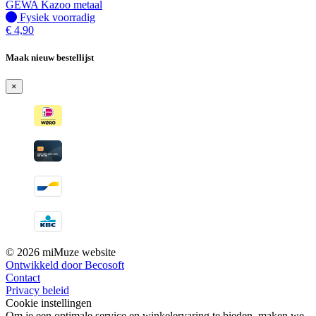
GEWA Kazoo metaal
Fysiek voorradig
Fysiek voorradig
€
4,90
Maak nieuw bestellijst
×
© 2026 miMuze website
Ontwikkeld door Becosoft
Contact
Privacy beleid
Cookie instellingen
Om je een optimale service en winkelervaring te bieden, maken we