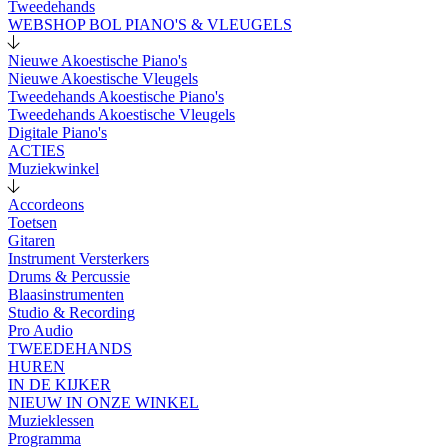
Tweedehands
WEBSHOP BOL PIANO'S & VLEUGELS
Nieuwe Akoestische Piano's
Nieuwe Akoestische Vleugels
Tweedehands Akoestische Piano's
Tweedehands Akoestische Vleugels
Digitale Piano's
ACTIES
Muziekwinkel
Accordeons
Toetsen
Gitaren
Instrument Versterkers
Drums & Percussie
Blaasinstrumenten
Studio & Recording
Pro Audio
TWEEDEHANDS
HUREN
IN DE KIJKER
NIEUW IN ONZE WINKEL
Muzieklessen
Programma