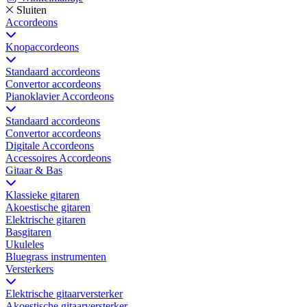
Sluiten
Accordeons
Knopaccordeons
Standaard accordeons
Convertor accordeons
Pianoklavier Accordeons
Standaard accordeons
Convertor accordeons
Digitale Accordeons
Accessoires Accordeons
Gitaar & Bas
Klassieke gitaren
Akoestische gitaren
Elektrische gitaren
Basgitaren
Ukuleles
Bluegrass instrumenten
Versterkers
Elektrische gitaarversterker
Akoestische gitaarversterker