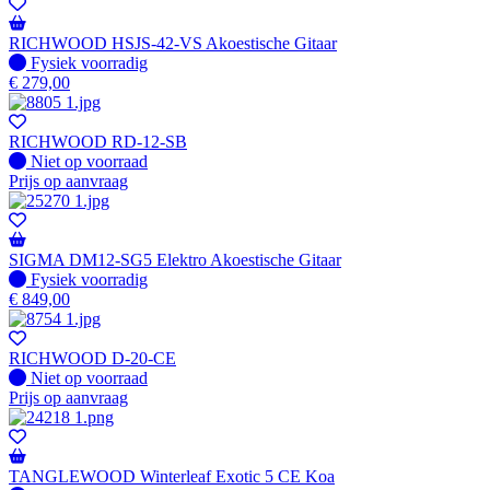
RICHWOOD HSJS-42-VS Akoestische Gitaar
Fysiek voorradig
Fysiek voorradig
€
279,00
RICHWOOD RD-12-SB
Fysiek voorradig
Niet op voorraad
Prijs op aanvraag
SIGMA DM12-SG5 Elektro Akoestische Gitaar
Fysiek voorradig
Fysiek voorradig
€
849,00
RICHWOOD D-20-CE
Fysiek voorradig
Niet op voorraad
Prijs op aanvraag
TANGLEWOOD Winterleaf Exotic 5 CE Koa