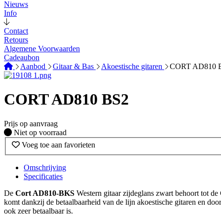
Nieuws
Info
Contact
Retours
Algemene Voorwaarden
Cadeaubon
Aanbod
Gitaar & Bas
Akoestische gitaren
CORT AD810 
CORT AD810 BS2
Prijs op aanvraag
Fysiek voorradig
Niet op voorraad
Voeg toe aan favorieten
Omschrijving
Specificaties
De
Cort AD810-BKS
Western gitaar zijdeglans zwart behoort tot de 
komt dankzij de betaalbaarheid van de lijn akoestische gitaren en door
ook zeer betaalbaar is.