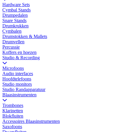
Hardware Sets
Cymbal Stands
Drumpedalen
Snare Stands
Drumkrukken
Cymbalen
Drumstokken & Mallets
Drumvellen
Percussie
Koffers en hoezen
Studio & Recording
Microfoons
Audio interfaces
Hoofdtelefoons
Studio monitors
Studio Randapparatuur
Blaasinstrumenten
Trombones
Klarinetten
Blokfluiten
Accessoires Blaasinstrumenten
Saxofoons
Dwarsfluiten