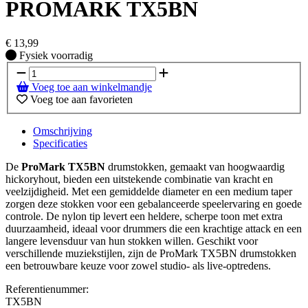
PROMARK TX5BN
€
13,99
Fysiek voorradig
Fysiek voorradig
Voeg toe aan winkelmandje
Voeg toe aan favorieten
Omschrijving
Specificaties
De
ProMark TX5BN
drumstokken, gemaakt van hoogwaardig
hickoryhout, bieden een uitstekende combinatie van kracht en
veelzijdigheid. Met een gemiddelde diameter en een medium taper
zorgen deze stokken voor een gebalanceerde speelervaring en goede
controle. De nylon tip levert een heldere, scherpe toon met extra
duurzaamheid, ideaal voor drummers die een krachtige attack en een
langere levensduur van hun stokken willen. Geschikt voor
verschillende muziekstijlen, zijn de ProMark TX5BN drumstokken
een betrouwbare keuze voor zowel studio- als live-optredens.
Referentienummer:
TX5BN