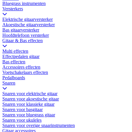
Bluegrass instrumenten
Versterkers
Elektrische gitaarversterker
Akoestische gitaarversterker
Bas gitaarversterker
Hoofdtelefoon versterker
Gitaar & Bas effecten
Multi effecten
Effectpedalen gitaar
Bas effecten
Accessoires effecten
Voetschakelaars effecten
Pedalboards
Snaren
Snaren voor elektrische gitaar
Snaren voor akoestische gitaar
Snaren voor klassieke gitaar
Snaren voor basgitaar
Snaren voor bluegrass gitaar
Snaren voor ukuleles
Snaren voor overige snaarinstrumenten
Gitaar accessoires