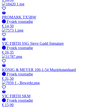
PROMARK TX5BW
Fysiek voorradig
Fysiek voorradig
€
14,50
VIC FIRTH SSG Steve Gadd Signature
Fysiek voorradig
Fysiek voorradig
€
16,35
KÖNIG & MEYER 100-1-54 Muziekstandaard
Fysiek voorradig
Fysiek voorradig
€
31,50
VIC FIRTH SKM
Fysiek voorradig
Fysiek voorradig
€
15,90