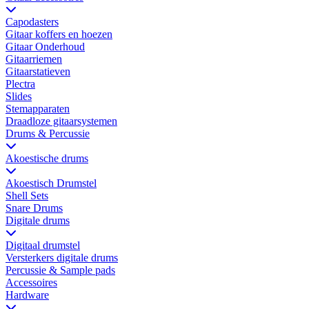
Capodasters
Gitaar koffers en hoezen
Gitaar Onderhoud
Gitaarriemen
Gitaarstatieven
Plectra
Slides
Stemapparaten
Draadloze gitaarsystemen
Drums & Percussie
Akoestische drums
Akoestisch Drumstel
Shell Sets
Snare Drums
Digitale drums
Digitaal drumstel
Versterkers digitale drums
Percussie & Sample pads
Accessoires
Hardware