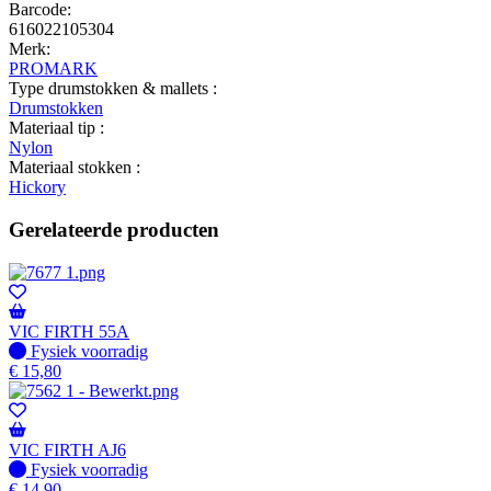
Barcode:
616022105304
Merk:
PROMARK
Type drumstokken & mallets :
Drumstokken
Materiaal tip :
Nylon
Materiaal stokken :
Hickory
Gerelateerde producten
VIC FIRTH 55A
Fysiek voorradig
Fysiek voorradig
€
15,80
VIC FIRTH AJ6
Fysiek voorradig
Fysiek voorradig
€
14,90