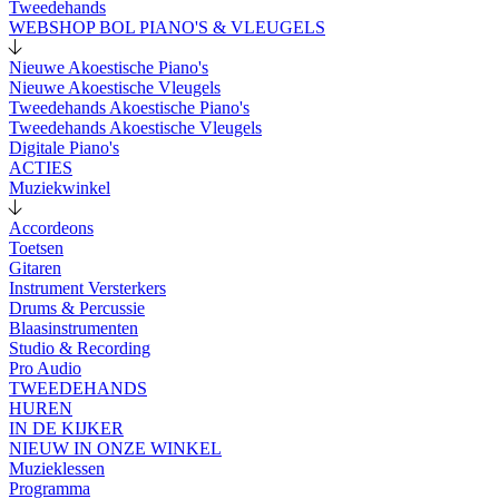
Tweedehands
WEBSHOP BOL PIANO'S & VLEUGELS
Nieuwe Akoestische Piano's
Nieuwe Akoestische Vleugels
Tweedehands Akoestische Piano's
Tweedehands Akoestische Vleugels
Digitale Piano's
ACTIES
Muziekwinkel
Accordeons
Toetsen
Gitaren
Instrument Versterkers
Drums & Percussie
Blaasinstrumenten
Studio & Recording
Pro Audio
TWEEDEHANDS
HUREN
IN DE KIJKER
NIEUW IN ONZE WINKEL
Muzieklessen
Programma