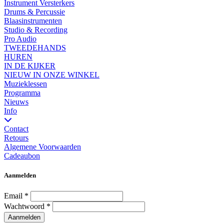
Instrument Versterkers
Drums & Percussie
Blaasinstrumenten
Studio & Recording
Pro Audio
TWEEDEHANDS
HUREN
IN DE KIJKER
NIEUW IN ONZE WINKEL
Muzieklessen
Programma
Nieuws
Info
Contact
Retours
Algemene Voorwaarden
Cadeaubon
Aanmelden
Email
*
Wachtwoord
*
Aanmelden