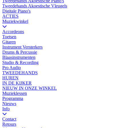
Tweedehands Akoestische Piano's
Tweedehands Akoestische Vleugels
Digitale Piano's
ACTIES
Muziekwinkel
Accordeons
Toetsen
Gitaren
Instrument Versterkers
Drums & Percussie
Blaasinstrumenten
Studio & Recording
Pro Audio
TWEEDEHANDS
HUREN
IN DE KIJKER
NIEUW IN ONZE WINKEL
Muzieklessen
Programma
Nieuws
Info
Contact
Retours