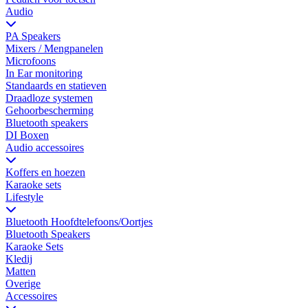
Audio
PA Speakers
Mixers / Mengpanelen
Microfoons
In Ear monitoring
Standaards en statieven
Draadloze systemen
Gehoorbescherming
Bluetooth speakers
DI Boxen
Audio accessoires
Koffers en hoezen
Karaoke sets
Lifestyle
Bluetooth Hoofdtelefoons/Oortjes
Bluetooth Speakers
Karaoke Sets
Kledij
Matten
Overige
Accessoires