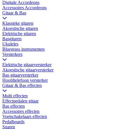
Digitale Accordeons
Accessoires Accordeons
Gitaar & Bas
Klassieke gitaren
Akoestische gitaren
Elektrische gitaren
Basgitaren
Ukuleles
Bluegrass instrumenten
Versterkers
Elektrische gitaarversterker
Akoestische gitaarversterker
Bas gitaarversterker
Hoofdtelefoon versterker
Gitaar & Bas effecten
Multi effecten
Effectpedalen gitaar
Bas effecten
Accessoires effecten
Voetschakelaars effecten
Pedalboards
Snaren