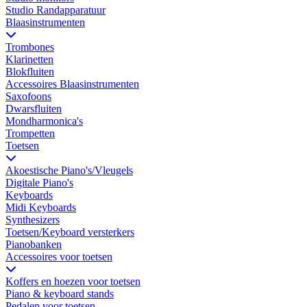
Studio Randapparatuur
Blaasinstrumenten
Trombones
Klarinetten
Blokfluiten
Accessoires Blaasinstrumenten
Saxofoons
Dwarsfluiten
Mondharmonica's
Trompetten
Toetsen
Akoestische Piano's/Vleugels
Digitale Piano's
Keyboards
Midi Keyboards
Synthesizers
Toetsen/Keyboard versterkers
Pianobanken
Accessoires voor toetsen
Koffers en hoezen voor toetsen
Piano & keyboard stands
Pedalen voor toetsen