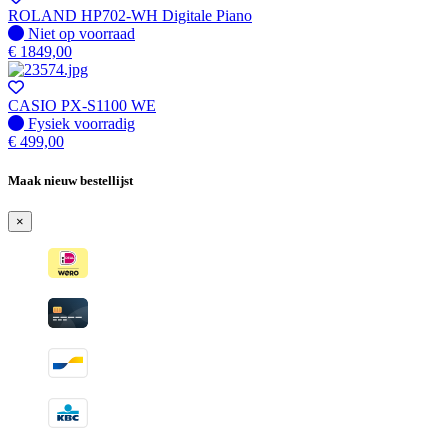
ROLAND HP702-WH Digitale Piano
Fysiek voorradig
Niet op voorraad
€
1849,00
CASIO PX-S1100 WE
Fysiek voorradig
Fysiek voorradig
€
499,00
Maak nieuw bestellijst
×