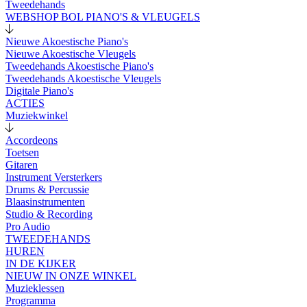
Tweedehands
WEBSHOP BOL PIANO'S & VLEUGELS
Nieuwe Akoestische Piano's
Nieuwe Akoestische Vleugels
Tweedehands Akoestische Piano's
Tweedehands Akoestische Vleugels
Digitale Piano's
ACTIES
Muziekwinkel
Accordeons
Toetsen
Gitaren
Instrument Versterkers
Drums & Percussie
Blaasinstrumenten
Studio & Recording
Pro Audio
TWEEDEHANDS
HUREN
IN DE KIJKER
NIEUW IN ONZE WINKEL
Muzieklessen
Programma