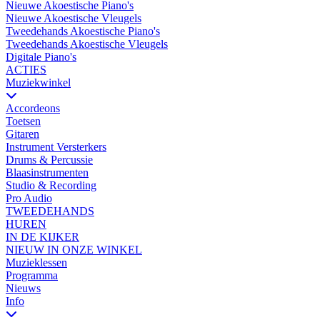
Nieuwe Akoestische Piano's
Nieuwe Akoestische Vleugels
Tweedehands Akoestische Piano's
Tweedehands Akoestische Vleugels
Digitale Piano's
ACTIES
Muziekwinkel
Accordeons
Toetsen
Gitaren
Instrument Versterkers
Drums & Percussie
Blaasinstrumenten
Studio & Recording
Pro Audio
TWEEDEHANDS
HUREN
IN DE KIJKER
NIEUW IN ONZE WINKEL
Muzieklessen
Programma
Nieuws
Info