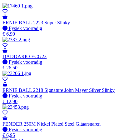
ERNIE BALL 2223 Super Slinky
Fysiek voorradig
Fysiek voorradig
€
6,90
DADDARIO ECG23
Fysiek voorradig
Fysiek voorradig
€
26,50
ERNIE BALL 2218 Signature John Mayer Silver Slinky
Fysiek voorradig
Fysiek voorradig
€
12,90
FENDER 250M Nickel Plated Steel Gitaarsnaren
Fysiek voorradig
Fysiek voorradig
€
6,95