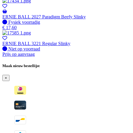
ERNIE BALL 2027 Paradigm Beefy Slinky
Fysiek voorradig
Fysiek voorradig
€
17,60
ERNIE BALL 3221 Regular Slinky
Fysiek voorradig
Niet op voorraad
Prijs op aanvraag
Maak nieuw bestellijst
×