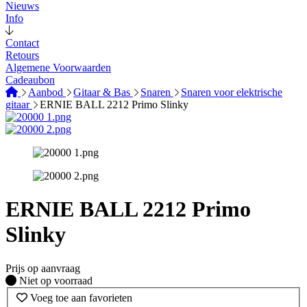
Nieuws
Info
Contact
Retours
Algemene Voorwaarden
Cadeaubon
Aanbod
Gitaar & Bas
Snaren
Snaren voor elektrische
gitaar
ERNIE BALL 2212 Primo Slinky
ERNIE BALL 2212 Primo
Slinky
Prijs op aanvraag
Fysiek voorradig
Niet op voorraad
Voeg toe aan favorieten