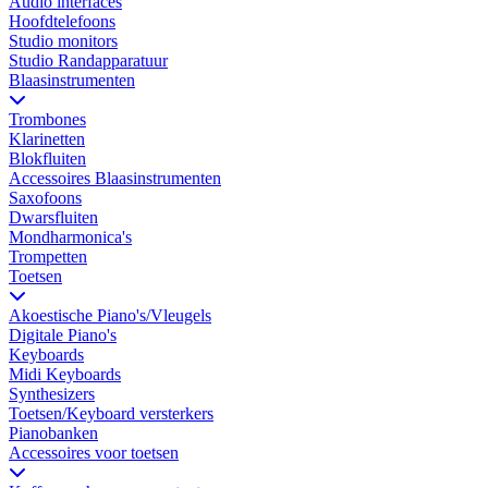
Audio interfaces
Hoofdtelefoons
Studio monitors
Studio Randapparatuur
Blaasinstrumenten
Trombones
Klarinetten
Blokfluiten
Accessoires Blaasinstrumenten
Saxofoons
Dwarsfluiten
Mondharmonica's
Trompetten
Toetsen
Akoestische Piano's/Vleugels
Digitale Piano's
Keyboards
Midi Keyboards
Synthesizers
Toetsen/Keyboard versterkers
Pianobanken
Accessoires voor toetsen