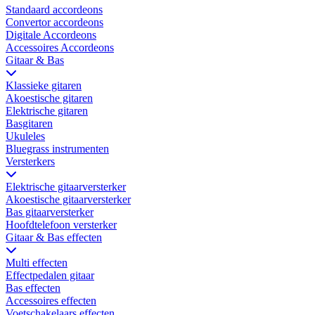
Standaard accordeons
Convertor accordeons
Digitale Accordeons
Accessoires Accordeons
Gitaar & Bas
Klassieke gitaren
Akoestische gitaren
Elektrische gitaren
Basgitaren
Ukuleles
Bluegrass instrumenten
Versterkers
Elektrische gitaarversterker
Akoestische gitaarversterker
Bas gitaarversterker
Hoofdtelefoon versterker
Gitaar & Bas effecten
Multi effecten
Effectpedalen gitaar
Bas effecten
Accessoires effecten
Voetschakelaars effecten