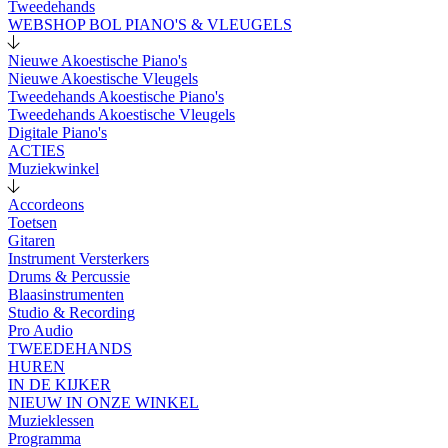
Tweedehands
WEBSHOP BOL PIANO'S & VLEUGELS
Nieuwe Akoestische Piano's
Nieuwe Akoestische Vleugels
Tweedehands Akoestische Piano's
Tweedehands Akoestische Vleugels
Digitale Piano's
ACTIES
Muziekwinkel
Accordeons
Toetsen
Gitaren
Instrument Versterkers
Drums & Percussie
Blaasinstrumenten
Studio & Recording
Pro Audio
TWEEDEHANDS
HUREN
IN DE KIJKER
NIEUW IN ONZE WINKEL
Muzieklessen
Programma