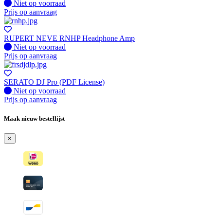
Fysiek voorradig
Niet op voorraad
Prijs op aanvraag
RUPERT NEVE RNHP Headphone Amp
Fysiek voorradig
Niet op voorraad
Prijs op aanvraag
SERATO DJ Pro (PDF License)
Fysiek voorradig
Niet op voorraad
Prijs op aanvraag
Maak nieuw bestellijst
×