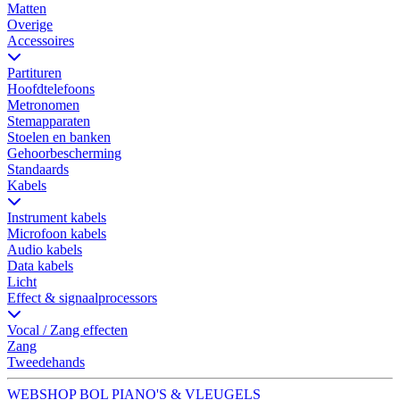
Matten
Overige
Accessoires
Partituren
Hoofdtelefoons
Metronomen
Stemapparaten
Stoelen en banken
Gehoorbescherming
Standaards
Kabels
Instrument kabels
Microfoon kabels
Audio kabels
Data kabels
Licht
Effect & signaalprocessors
Vocal / Zang effecten
Zang
Tweedehands
WEBSHOP BOL PIANO'S & VLEUGELS