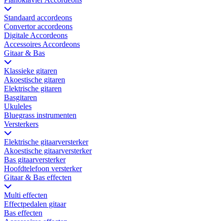
Standaard accordeons
Convertor accordeons
Digitale Accordeons
Accessoires Accordeons
Gitaar & Bas
Klassieke gitaren
Akoestische gitaren
Elektrische gitaren
Basgitaren
Ukuleles
Bluegrass instrumenten
Versterkers
Elektrische gitaarversterker
Akoestische gitaarversterker
Bas gitaarversterker
Hoofdtelefoon versterker
Gitaar & Bas effecten
Multi effecten
Effectpedalen gitaar
Bas effecten