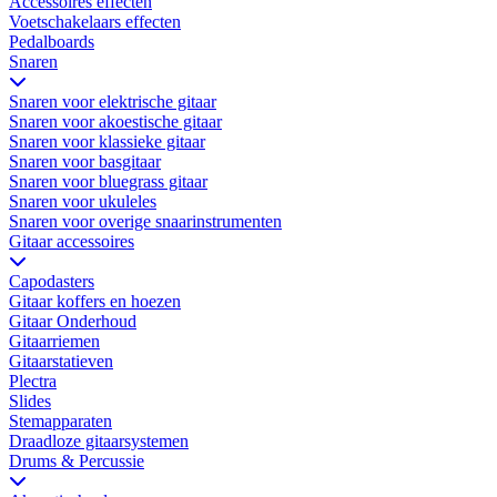
Accessoires effecten
Voetschakelaars effecten
Pedalboards
Snaren
Snaren voor elektrische gitaar
Snaren voor akoestische gitaar
Snaren voor klassieke gitaar
Snaren voor basgitaar
Snaren voor bluegrass gitaar
Snaren voor ukuleles
Snaren voor overige snaarinstrumenten
Gitaar accessoires
Capodasters
Gitaar koffers en hoezen
Gitaar Onderhoud
Gitaarriemen
Gitaarstatieven
Plectra
Slides
Stemapparaten
Draadloze gitaarsystemen
Drums & Percussie