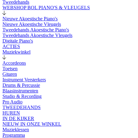
Tweedehands
WEBSHOP BOL PIANO'S & VLEUGELS
Nieuwe Akoestische Piano's
Nieuwe Akoestische Vleugels
Tweedehands Akoestische Piano's
Tweedehands Akoestische Vleugels
Digitale Piano's
ACTIES
Muziekwinkel
Accordeons
Toetsen
Gitaren
Instrument Versterkers
Drums & Percussie
Blaasinstrumenten
Studio & Recording
Pro Audio
TWEEDEHANDS
HUREN
IN DE KIJKER
NIEUW IN ONZE WINKEL
Muzieklessen
Programma