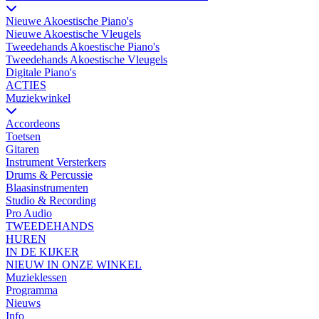
Nieuwe Akoestische Piano's
Nieuwe Akoestische Vleugels
Tweedehands Akoestische Piano's
Tweedehands Akoestische Vleugels
Digitale Piano's
ACTIES
Muziekwinkel
Accordeons
Toetsen
Gitaren
Instrument Versterkers
Drums & Percussie
Blaasinstrumenten
Studio & Recording
Pro Audio
TWEEDEHANDS
HUREN
IN DE KIJKER
NIEUW IN ONZE WINKEL
Muzieklessen
Programma
Nieuws
Info