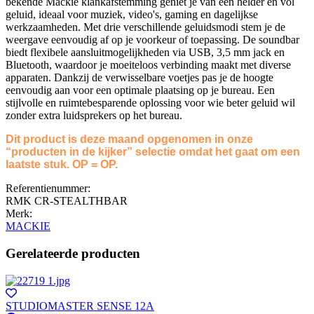
bekende Mackie klankafstemming geniet je van een helder en vol
geluid, ideaal voor muziek, video's, gaming en dagelijkse
werkzaamheden. Met drie verschillende geluidsmodi stem je de
weergave eenvoudig af op je voorkeur of toepassing. De soundbar
biedt flexibele aansluitmogelijkheden via USB, 3,5 mm jack en
Bluetooth, waardoor je moeiteloos verbinding maakt met diverse
apparaten. Dankzij de verwisselbare voetjes pas je de hoogte
eenvoudig aan voor een optimale plaatsing op je bureau. Een
stijlvolle en ruimtebesparende oplossing voor wie beter geluid wil
zonder extra luidsprekers op het bureau.
Dit product is deze maand opgenomen in onze
“producten in de kijker” selectie omdat het gaat om een
laatste stuk. OP = OP.
Referentienummer:
RMK CR-STEALTHBAR
Merk:
MACKIE
Gerelateerde producten
STUDIOMASTER SENSE 12A