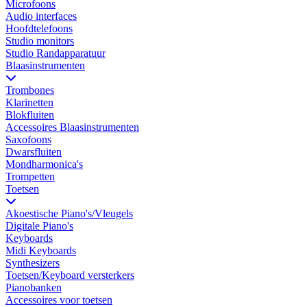
Microfoons
Audio interfaces
Hoofdtelefoons
Studio monitors
Studio Randapparatuur
Blaasinstrumenten
Trombones
Klarinetten
Blokfluiten
Accessoires Blaasinstrumenten
Saxofoons
Dwarsfluiten
Mondharmonica's
Trompetten
Toetsen
Akoestische Piano's/Vleugels
Digitale Piano's
Keyboards
Midi Keyboards
Synthesizers
Toetsen/Keyboard versterkers
Pianobanken
Accessoires voor toetsen