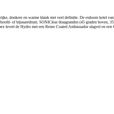
rijke, donkere en warme klank met veel definitie. De esdoorn ketel van
 als hoofd- of bijsnaredrum. SONIClear draagranden (45 graden boven, 35
Mapex levert de Hydro met een Remo Coated Ambassador slagvel en een C