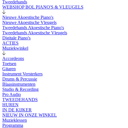
Tweedehands
WEBSHOP BOL PIANO'S & VLEUGELS
Nieuwe Akoestische Piano's
Nieuwe Akoestische Vleugels
Tweedehands Akoestische Piano's
Tweedehands Akoestische Vleugels
Digitale Piano's
ACTIES
Muziekwinkel
Accordeons
Toetsen
Gitaren
Instrument Versterkers
Drums & Percussie
Blaasinstrumenten
Studio & Recording
Pro Audio
TWEEDEHANDS
HUREN
IN DE KIJKER
NIEUW IN ONZE WINKEL
Muzieklessen
Programma