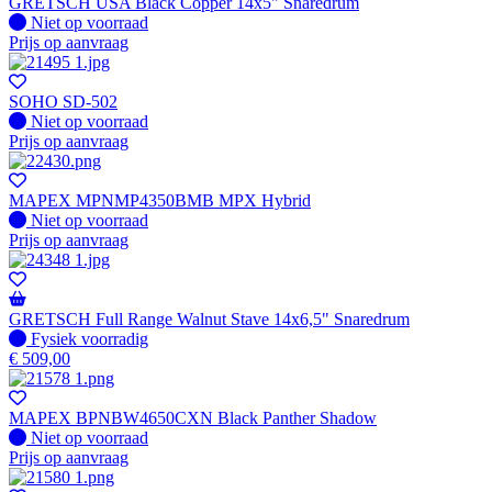
GRETSCH USA Black Copper 14x5" Snaredrum
Fysiek voorradig
Niet op voorraad
Prijs op aanvraag
SOHO SD-502
Fysiek voorradig
Niet op voorraad
Prijs op aanvraag
MAPEX MPNMP4350BMB MPX Hybrid
Fysiek voorradig
Niet op voorraad
Prijs op aanvraag
GRETSCH Full Range Walnut Stave 14x6,5" Snaredrum
Fysiek voorradig
Fysiek voorradig
€
509,00
MAPEX BPNBW4650CXN Black Panther Shadow
Fysiek voorradig
Niet op voorraad
Prijs op aanvraag