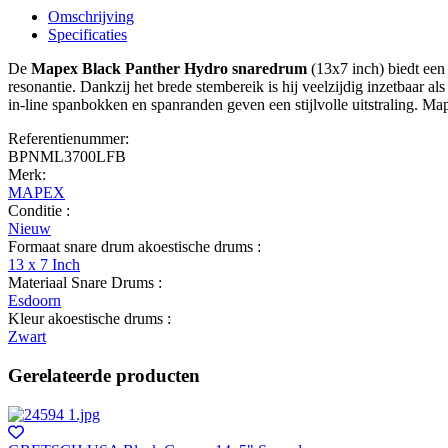
Omschrijving
Specificaties
De
Mapex Black Panther Hydro snaredrum
(13x7 inch) biedt een 
resonantie. Dankzij het brede stembereik is hij veelzijdig inzetbaar
in-line spanbokken en spanranden geven een stijlvolle uitstraling. 
Referentienummer:
BPNML3700LFB
Merk:
MAPEX
Conditie :
Nieuw
Formaat snare drum akoestische drums :
13 x 7 Inch
Materiaal Snare Drums :
Esdoorn
Kleur akoestische drums :
Zwart
Gerelateerde producten