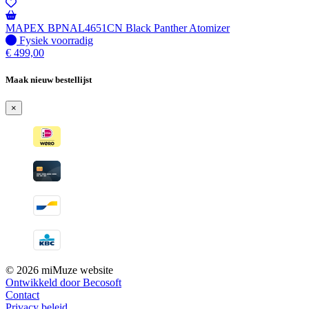
MAPEX BPNAL4651CN Black Panther Atomizer
Fysiek voorradig
Fysiek voorradig
€
499,00
Maak nieuw bestellijst
×
© 2026 miMuze website
Ontwikkeld door Becosoft
Contact
Privacy beleid