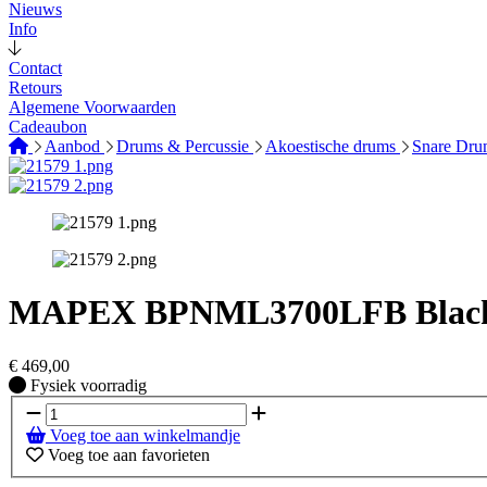
Nieuws
Info
Contact
Retours
Algemene Voorwaarden
Cadeaubon
Aanbod
Drums & Percussie
Akoestische drums
Snare Dr
MAPEX BPNML3700LFB Black 
€
469,00
Fysiek voorradig
Fysiek voorradig
Voeg toe aan winkelmandje
Voeg toe aan favorieten