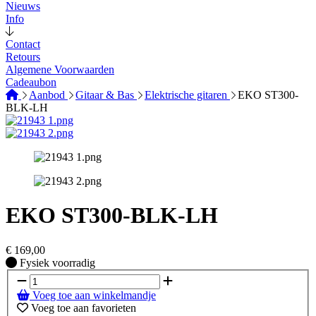
Nieuws
Info
Contact
Retours
Algemene Voorwaarden
Cadeaubon
Aanbod
Gitaar & Bas
Elektrische gitaren
EKO ST300-
BLK-LH
EKO ST300-BLK-LH
€
169,00
Fysiek voorradig
Fysiek voorradig
Voeg toe aan winkelmandje
Voeg toe aan favorieten