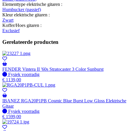
Elementtype elektrische gitaren :
Humbucker (passief)
Kleur elektrische gitaren :
Zwart
Koffer/Hoes gitaren :
Exclusief
Gerelateerde producten
FENDER Vintera II '60s Stratocaster 3 Color Sunburst
Fysiek voorradig
Fysiek voorradig
€
1139,00
IBANEZ RGA20P1PB Cosmic Blue Burst Low Gloss Elektrische
Gitaar
Fysiek voorradig
Fysiek voorradig
€
1599,00