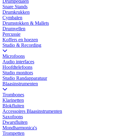
Drumpedalen
Snare Stands
Drumkrukken
Cymbalen
Drumstokken & Mallets
Drumvellen
Percussie
Koffers en hoezen
Studio & Recording
Microfoons
Audio interfaces
Hoofdtelefoons
Studio monitors
Studio Randapparatuur
Blaasinstrumenten
Trombones
Klarinetten
Blokfluiten
Accessoires Blaasinstrumenten
Saxofoons
Dwarsfluiten
Mondharmonica's
Trompetten