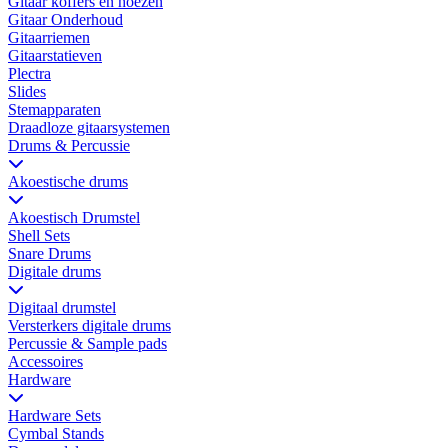
Gitaar koffers en hoezen
Gitaar Onderhoud
Gitaarriemen
Gitaarstatieven
Plectra
Slides
Stemapparaten
Draadloze gitaarsystemen
Drums & Percussie
Akoestische drums
Akoestisch Drumstel
Shell Sets
Snare Drums
Digitale drums
Digitaal drumstel
Versterkers digitale drums
Percussie & Sample pads
Accessoires
Hardware
Hardware Sets
Cymbal Stands