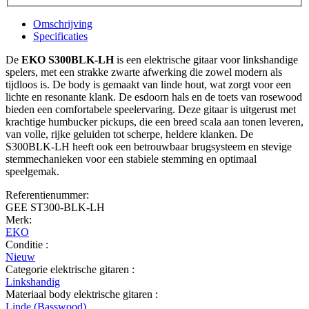
Omschrijving
Specificaties
De
EKO S300BLK-LH
is een elektrische gitaar voor linkshandige
spelers, met een strakke zwarte afwerking die zowel modern als
tijdloos is. De body is gemaakt van linde hout, wat zorgt voor een
lichte en resonante klank. De esdoorn hals en de toets van rosewood
bieden een comfortabele speelervaring. Deze gitaar is uitgerust met
krachtige humbucker pickups, die een breed scala aan tonen leveren,
van volle, rijke geluiden tot scherpe, heldere klanken. De
S300BLK-LH heeft ook een betrouwbaar brugsysteem en stevige
stemmechanieken voor een stabiele stemming en optimaal
speelgemak.
Referentienummer:
GEE ST300-BLK-LH
Merk:
EKO
Conditie :
Nieuw
Categorie elektrische gitaren :
Linkshandig
Materiaal body elektrische gitaren :
Linde (Basswood)