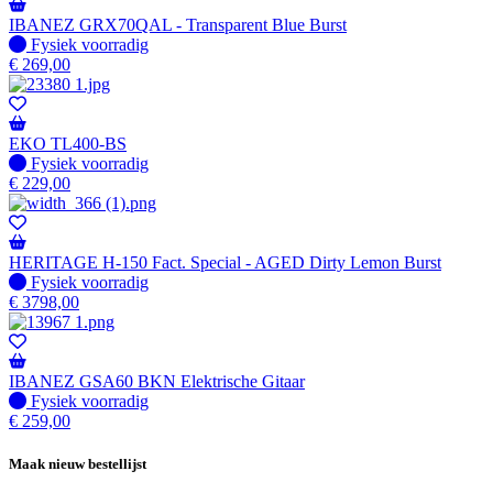
IBANEZ GRX70QAL - Transparent Blue Burst
Fysiek voorradig
Fysiek voorradig
€
269,00
EKO TL400-BS
Fysiek voorradig
Fysiek voorradig
€
229,00
HERITAGE H-150 Fact. Special - AGED Dirty Lemon Burst
Fysiek voorradig
Fysiek voorradig
€
3798,00
IBANEZ GSA60 BKN Elektrische Gitaar
Fysiek voorradig
Fysiek voorradig
€
259,00
Maak nieuw bestellijst