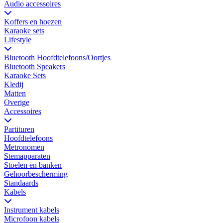
Audio accessoires
Koffers en hoezen
Karaoke sets
Lifestyle
Bluetooth Hoofdtelefoons/Oortjes
Bluetooth Speakers
Karaoke Sets
Kledij
Matten
Overige
Accessoires
Partituren
Hoofdtelefoons
Metronomen
Stemapparaten
Stoelen en banken
Gehoorbescherming
Standaards
Kabels
Instrument kabels
Microfoon kabels