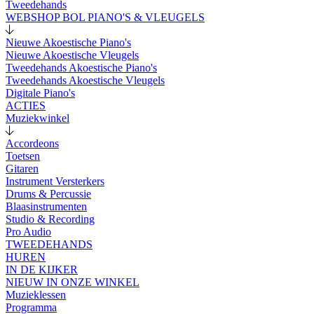
Tweedehands
WEBSHOP BOL PIANO'S & VLEUGELS
Nieuwe Akoestische Piano's
Nieuwe Akoestische Vleugels
Tweedehands Akoestische Piano's
Tweedehands Akoestische Vleugels
Digitale Piano's
ACTIES
Muziekwinkel
Accordeons
Toetsen
Gitaren
Instrument Versterkers
Drums & Percussie
Blaasinstrumenten
Studio & Recording
Pro Audio
TWEEDEHANDS
HUREN
IN DE KIJKER
NIEUW IN ONZE WINKEL
Muzieklessen
Programma