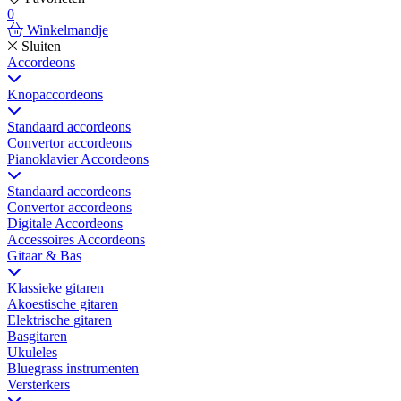
0
Winkelmandje
Sluiten
Accordeons
Knopaccordeons
Standaard accordeons
Convertor accordeons
Pianoklavier Accordeons
Standaard accordeons
Convertor accordeons
Digitale Accordeons
Accessoires Accordeons
Gitaar & Bas
Klassieke gitaren
Akoestische gitaren
Elektrische gitaren
Basgitaren
Ukuleles
Bluegrass instrumenten
Versterkers