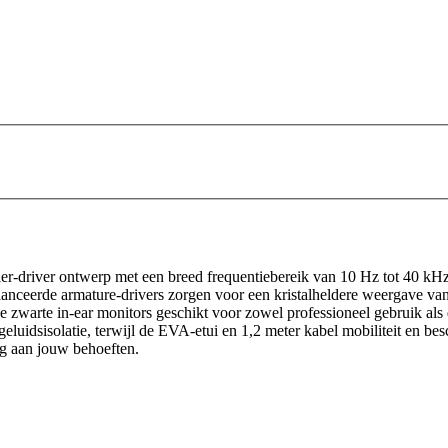
ier-driver ontwerp met een breed frequentiebereik van 10 Hz tot 40 k
alanceerde armature-drivers zorgen voor een kristalheldere weergave v
warte in-ear monitors geschikt voor zowel professioneel gebruik als 
luidsisolatie, terwijl de EVA-etui en 1,2 meter kabel mobiliteit en be
aan jouw behoeften.