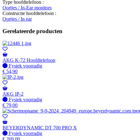
Type hoofdtelefoon :
Oortjes / In-Ear monitors
Constructie hoofdtelefoon :
Oortjes / In ear
Gerelateerde producten
AKG K-72 Hoofdtelefoon
Fysiek voorradig
Fysiek voorradig
€
54,90
AKG IP-2
Fysiek voorradig
Fysiek voorradig
€
79,00
BEYERDYNAMIC DT 700 PRO X
Fysiek voorradig
Fysiek voorradig
€
269,00