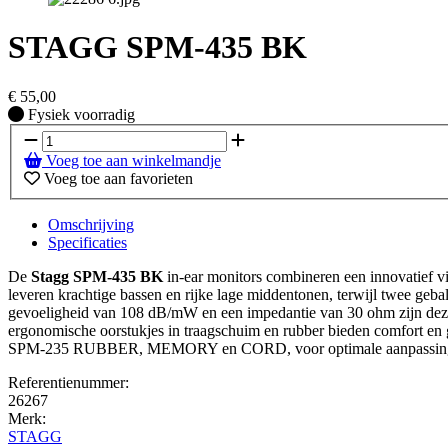
STAGG SPM-435 BK
€
55,00
Fysiek voorradig
Fysiek voorradig
Voeg toe aan winkelmandje
Voeg toe aan favorieten
Omschrijving
Specificaties
De
Stagg SPM-435 BK
in-ear monitors combineren een innovatief v
leveren krachtige bassen en rijke lage middentonen, terwijl twee geb
gevoeligheid van 108 dB/mW en een impedantie van 30 ohm zijn deze z
ergonomische oorstukjes in traagschuim en rubber bieden comfort en ge
SPM-235 RUBBER, MEMORY en CORD, voor optimale aanpassing 
Referentienummer:
26267
Merk:
STAGG