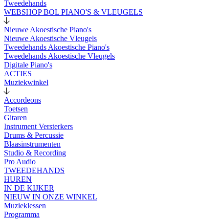
Tweedehands
WEBSHOP BOL PIANO'S & VLEUGELS
Nieuwe Akoestische Piano's
Nieuwe Akoestische Vleugels
Tweedehands Akoestische Piano's
Tweedehands Akoestische Vleugels
Digitale Piano's
ACTIES
Muziekwinkel
Accordeons
Toetsen
Gitaren
Instrument Versterkers
Drums & Percussie
Blaasinstrumenten
Studio & Recording
Pro Audio
TWEEDEHANDS
HUREN
IN DE KIJKER
NIEUW IN ONZE WINKEL
Muzieklessen
Programma