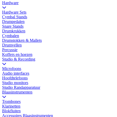
Hardware
Hardware Sets
Cymbal Stands
Drumpedalen
Snare Stands
Drumkrukken
Cymbalen
Drumstokken & Mallets
Drumvellen
Percussie
Koffers en hoezen
Studio & Recording
Microfoons
Audio interfaces
Hoofdtelefoons
Studio monitors
Studio Randapparatuur
Blaasinstrumenten
Trombones
Klarinetten
Blokfluiten
Accessoires Blaasinstrumenten