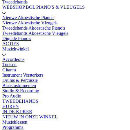
Tweedehands
WEBSHOP BOL PIANO'S & VLEUGELS
Nieuwe Akoestische Piano's
Nieuwe Akoestische Vleugels
Tweedehands Akoestische Piano's
Tweedehands Akoestische Vleugels
Digitale Piano's
ACTIES
Muziekwinkel
Accordeons
Toetsen
Gitaren
Instrument Versterkers
Drums & Percussie
Blaasinstrumenten
Studio & Recording
Pro Audio
TWEEDEHANDS
HUREN
IN DE KIJKER
NIEUW IN ONZE WINKEL
Muzieklessen
Programma