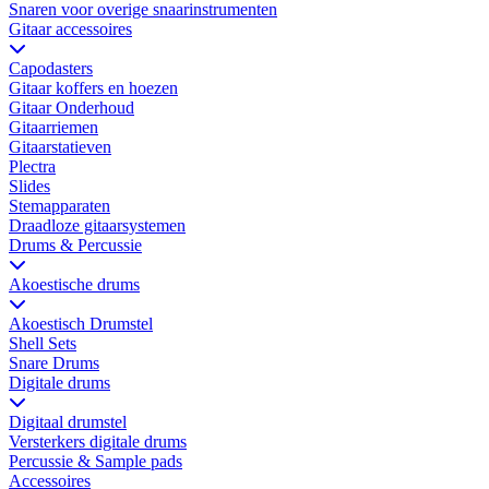
Snaren voor overige snaarinstrumenten
Gitaar accessoires
Capodasters
Gitaar koffers en hoezen
Gitaar Onderhoud
Gitaarriemen
Gitaarstatieven
Plectra
Slides
Stemapparaten
Draadloze gitaarsystemen
Drums & Percussie
Akoestische drums
Akoestisch Drumstel
Shell Sets
Snare Drums
Digitale drums
Digitaal drumstel
Versterkers digitale drums
Percussie & Sample pads
Accessoires