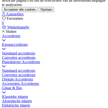
bezochte pagina's en om de effectiviteit van de advertentiecampagne
te analyseren.
Accepteer alle cookies
Opslaan
Aanmelden
Favorieten
0
Winkelmandje
Sluiten
Accordeons
Knopaccordeons
Standaard accordeons
Convertor accordeons
Pianoklavier Accordeons
Standaard accordeons
Convertor accordeons
Digitale Accordeons
Accessoires Accordeons
Gitaar & Bas
Klassieke gitaren
Akoestische gitaren
Elektrische gitaren