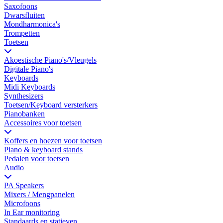
Saxofoons
Dwarsfluiten
Mondharmonica's
Trompetten
Toetsen
Akoestische Piano's/Vleugels
Digitale Piano's
Keyboards
Midi Keyboards
Synthesizers
Toetsen/Keyboard versterkers
Pianobanken
Accessoires voor toetsen
Koffers en hoezen voor toetsen
Piano & keyboard stands
Pedalen voor toetsen
Audio
PA Speakers
Mixers / Mengpanelen
Microfoons
In Ear monitoring
Standaards en statieven