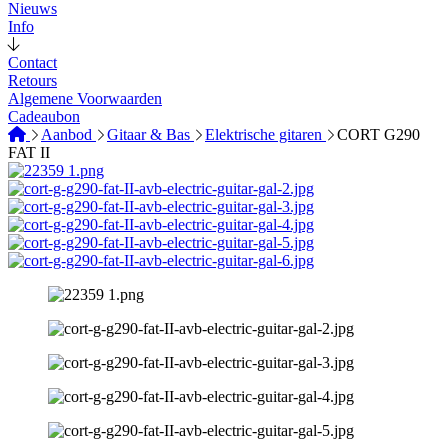
Nieuws
Info
Contact
Retours
Algemene Voorwaarden
Cadeaubon
Aanbod
Gitaar & Bas
Elektrische gitaren
CORT G290
FAT II