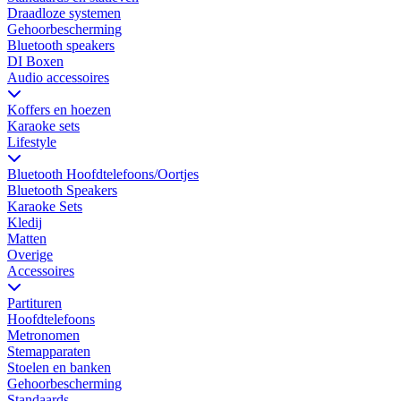
Draadloze systemen
Gehoorbescherming
Bluetooth speakers
DI Boxen
Audio accessoires
Koffers en hoezen
Karaoke sets
Lifestyle
Bluetooth Hoofdtelefoons/Oortjes
Bluetooth Speakers
Karaoke Sets
Kledij
Matten
Overige
Accessoires
Partituren
Hoofdtelefoons
Metronomen
Stemapparaten
Stoelen en banken
Gehoorbescherming
Standaards