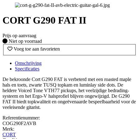
CORT G290 FAT II
Prijs op aanvraag
Fysiek voorradig
Niet op voorraad
Voeg toe aan favorieten
Omschrijving
Specificaties
De bekroonde Cort G290 FAT is verbeterd met een roasted maple
hals en toets, zwarte TUSQ topkam en luminlay side dots. De
heldere Voiced Tone VTH77 pickups, het veelzijdige bedrading-
systeem en het Ergo-V halsprofiel blijven ongewijzigd. De G290
FAT II biedt topkwaliteit en ongeëvenaarde bespeelbaarheid voor de
veeleisende gitarist.
Referentienummer:
COG290F2AVB
Merk:
CORT