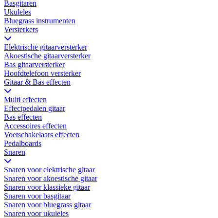
Basgitaren
Ukuleles
Bluegrass instrumenten
Versterkers
Elektrische gitaarversterker
Akoestische gitaarversterker
Bas gitaarversterker
Hoofdtelefoon versterker
Gitaar & Bas effecten
Multi effecten
Effectpedalen gitaar
Bas effecten
Accessoires effecten
Voetschakelaars effecten
Pedalboards
Snaren
Snaren voor elektrische gitaar
Snaren voor akoestische gitaar
Snaren voor klassieke gitaar
Snaren voor basgitaar
Snaren voor bluegrass gitaar
Snaren voor ukuleles