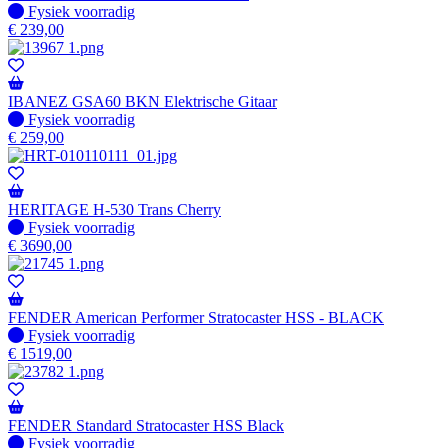
Fysiek voorradig
Fysiek voorradig
€
239,00
IBANEZ GSA60 BKN Elektrische Gitaar
Fysiek voorradig
Fysiek voorradig
€
259,00
HERITAGE H-530 Trans Cherry
Fysiek voorradig
Fysiek voorradig
€
3690,00
FENDER American Performer Stratocaster HSS - BLACK
Fysiek voorradig
Fysiek voorradig
€
1519,00
FENDER Standard Stratocaster HSS Black
Fysiek voorradig
Fysiek voorradig