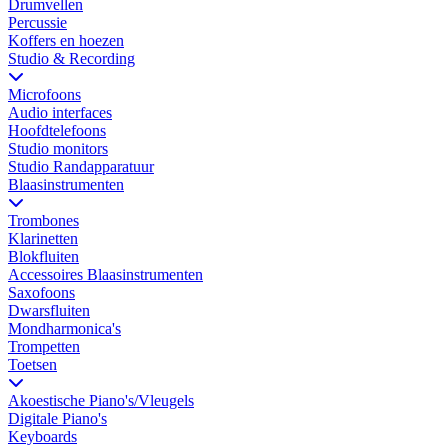
Drumvellen
Percussie
Koffers en hoezen
Studio & Recording
Microfoons
Audio interfaces
Hoofdtelefoons
Studio monitors
Studio Randapparatuur
Blaasinstrumenten
Trombones
Klarinetten
Blokfluiten
Accessoires Blaasinstrumenten
Saxofoons
Dwarsfluiten
Mondharmonica's
Trompetten
Toetsen
Akoestische Piano's/Vleugels
Digitale Piano's
Keyboards