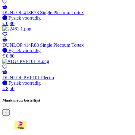
DUNLOP 418R73 Single Plectrum Tortex
Fysiek voorradig
Fysiek voorradig
€
0,80
DUNLOP 414R88 Single Plectrum Tortex
Fysiek voorradig
Fysiek voorradig
€
0,80
DUNLOP PVP101 Plectra
Fysiek voorradig
Fysiek voorradig
€
8,50
Maak nieuw bestellijst
×