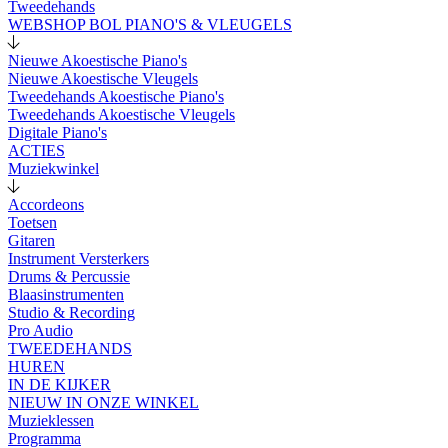
Tweedehands
WEBSHOP BOL PIANO'S & VLEUGELS
Nieuwe Akoestische Piano's
Nieuwe Akoestische Vleugels
Tweedehands Akoestische Piano's
Tweedehands Akoestische Vleugels
Digitale Piano's
ACTIES
Muziekwinkel
Accordeons
Toetsen
Gitaren
Instrument Versterkers
Drums & Percussie
Blaasinstrumenten
Studio & Recording
Pro Audio
TWEEDEHANDS
HUREN
IN DE KIJKER
NIEUW IN ONZE WINKEL
Muzieklessen
Programma