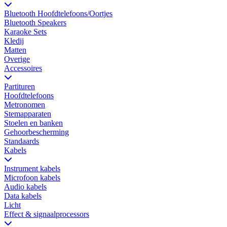
Bluetooth Hoofdtelefoons/Oortjes
Bluetooth Speakers
Karaoke Sets
Kledij
Matten
Overige
Accessoires
Partituren
Hoofdtelefoons
Metronomen
Stemapparaten
Stoelen en banken
Gehoorbescherming
Standaards
Kabels
Instrument kabels
Microfoon kabels
Audio kabels
Data kabels
Licht
Effect & signaalprocessors