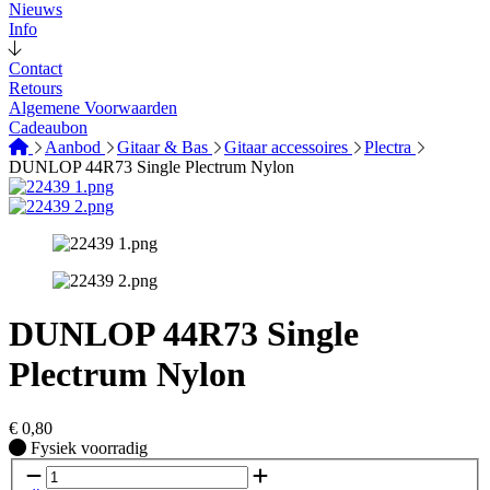
Nieuws
Info
Contact
Retours
Algemene Voorwaarden
Cadeaubon
Aanbod
Gitaar & Bas
Gitaar accessoires
Plectra
DUNLOP 44R73 Single Plectrum Nylon
DUNLOP 44R73 Single
Plectrum Nylon
€
0,80
Fysiek voorradig
Fysiek voorradig