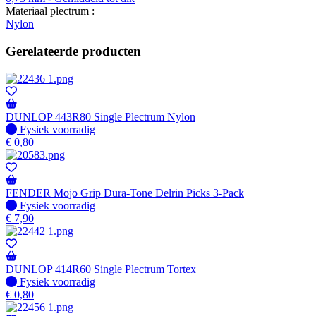
Materiaal plectrum :
Nylon
Gerelateerde producten
DUNLOP 443R80 Single Plectrum Nylon
Fysiek voorradig
Fysiek voorradig
€
0,80
FENDER Mojo Grip Dura-Tone Delrin Picks 3-Pack
Fysiek voorradig
Fysiek voorradig
€
7,90
DUNLOP 414R60 Single Plectrum Tortex
Fysiek voorradig
Fysiek voorradig
€
0,80