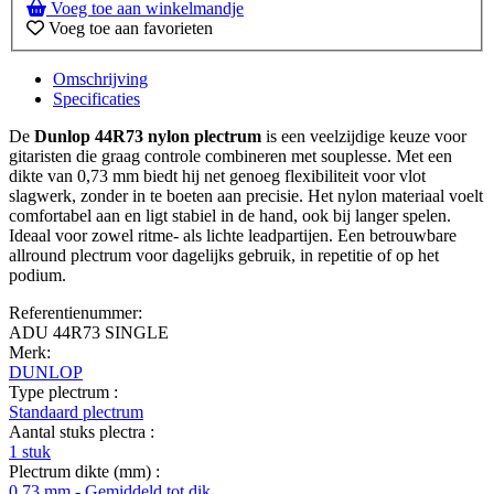
Voeg toe aan winkelmandje
Voeg toe aan favorieten
Omschrijving
Specificaties
De
Dunlop 44R73 nylon plectrum
is een veelzijdige keuze voor
gitaristen die graag controle combineren met souplesse. Met een
dikte van 0,73 mm biedt hij net genoeg flexibiliteit voor vlot
slagwerk, zonder in te boeten aan precisie. Het nylon materiaal voelt
comfortabel aan en ligt stabiel in de hand, ook bij langer spelen.
Ideaal voor zowel ritme- als lichte leadpartijen. Een betrouwbare
allround plectrum voor dagelijks gebruik, in repetitie of op het
podium.
Referentienummer:
ADU 44R73 SINGLE
Merk:
DUNLOP
Type plectrum :
Standaard plectrum
Aantal stuks plectra :
1 stuk
Plectrum dikte (mm) :
0,73 mm - Gemiddeld tot dik