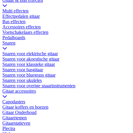
Gitaar & Bas effecten
Multi effecten
Effectpedalen gitaar
Bas effecten
Accessoires effecten
Voetschakelaars effecten
Pedalboards
Snaren
Snaren voor elektrische gitaar
Snaren voor akoestische gitaar
Snaren voor klassieke gitaar
Snaren voor basgitaar
Snaren voor bluegrass gitaar
Snaren voor ukuleles
Snaren voor overige snaarinstrumenten
Gitaar accessoires
Capodasters
Gitaar koffers en hoezen
Gitaar Onderhoud
Gitaarriemen
Gitaarstatieven
Plectra