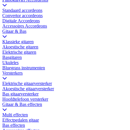
Standaard accordeons
Convertor accordeons
Digitale Accordeons
Accessoires Accordeons
Gitaar & Bas
Klassieke gitaren
Akoestische gitaren
Elektrische gitaren
Basgitaren
Ukuleles
Bluegrass instrumenten
Versterkers
Elektrische gitaarversterker
Akoestische gitaarversterker
Bas gitaarversterker
Hoofdtelefoon versterker
Gitaar & Bas effecten
Multi effecten
Effectpedalen gitaar
Bas effecten