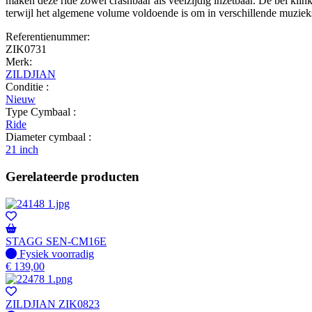
maken deze ride zowel crashbaar als veelzijdig inzetbaar. De bel klinkt 
terwijl het algemene volume voldoende is om in verschillende muziekst
Referentienummer:
ZIK0731
Merk:
ZILDJIAN
Conditie :
Nieuw
Type Cymbaal :
Ride
Diameter cymbaal :
21 inch
Gerelateerde producten
STAGG SEN-CM16E
Fysiek voorradig
Fysiek voorradig
€
139,00
ZILDJIAN ZIK0823