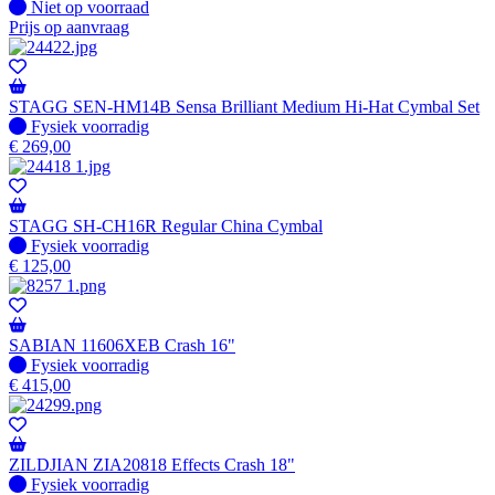
Fysiek voorradig
Niet op voorraad
Prijs op aanvraag
STAGG SEN-HM14B Sensa Brilliant Medium Hi-Hat Cymbal Set
Fysiek voorradig
Fysiek voorradig
€
269,00
STAGG SH-CH16R Regular China Cymbal
Fysiek voorradig
Fysiek voorradig
€
125,00
SABIAN 11606XEB Crash 16"
Fysiek voorradig
Fysiek voorradig
€
415,00
ZILDJIAN ZIA20818 Effects Crash 18"
Fysiek voorradig
Fysiek voorradig