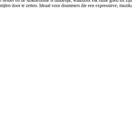
helder en de stokdefinitie is duidelijk, waardoor elk ritme goed tot zijn 
ijlen door te zetten. Ideaal voor drummers die een expressieve, muzika