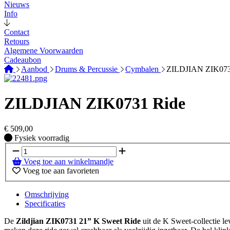
Nieuws
Info
Contact
Retours
Algemene Voorwaarden
Cadeaubon
Aanbod
Drums & Percussie
Cymbalen
ZILDJIAN ZIK073
ZILDJIAN ZIK0731 Ride
€
509,00
Fysiek voorradig
Fysiek voorradig
Voeg toe aan winkelmandje
Voeg toe aan favorieten
Omschrijving
Specificaties
De
Zildjian ZIK0731 21” K Sweet Ride
uit de K Sweet-collectie l