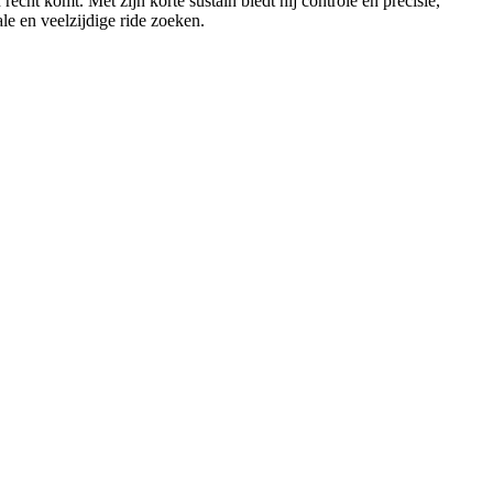
recht komt. Met zijn korte sustain biedt hij controle en precisie,
le en veelzijdige ride zoeken.