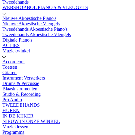
Tweedehands
WEBSHOP BOL PIANO'S & VLEUGELS
Nieuwe Akoestische Piano's
Nieuwe Akoestische Vleugels
Tweedehands Akoestische Piano's
Tweedehands Akoestische Vleugels
Digitale Piano's
ACTIES
Muziekwinkel
Accordeons
Toetsen
Gitaren
Instrument Versterkers
Drums & Percussie
Blaasinstrumenten
Studio & Recording
Pro Audio
TWEEDEHANDS
HUREN
IN DE KIJKER
NIEUW IN ONZE WINKEL
Muzieklessen
Programma