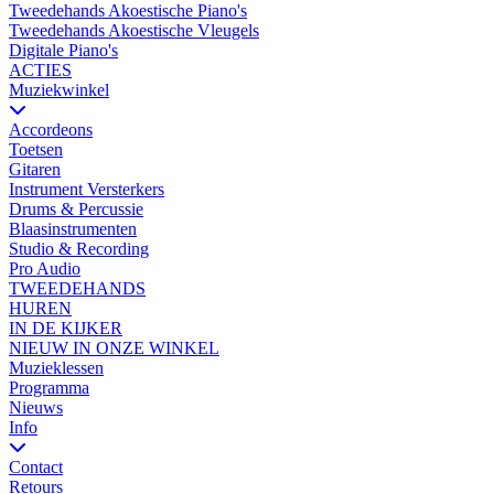
Tweedehands Akoestische Piano's
Tweedehands Akoestische Vleugels
Digitale Piano's
ACTIES
Muziekwinkel
Accordeons
Toetsen
Gitaren
Instrument Versterkers
Drums & Percussie
Blaasinstrumenten
Studio & Recording
Pro Audio
TWEEDEHANDS
HUREN
IN DE KIJKER
NIEUW IN ONZE WINKEL
Muzieklessen
Programma
Nieuws
Info
Contact
Retours