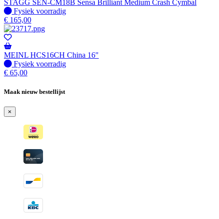
STAGG SEN-CM18B Sensa Brilliant Medium Crash Cymbal
Fysiek voorradig
Fysiek voorradig
€
165,00
MEINL HCS16CH China 16"
Fysiek voorradig
Fysiek voorradig
€
65,00
Maak nieuw bestellijst
×