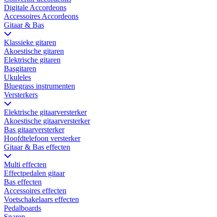
Digitale Accordeons
Accessoires Accordeons
Gitaar & Bas
Klassieke gitaren
Akoestische gitaren
Elektrische gitaren
Basgitaren
Ukuleles
Bluegrass instrumenten
Versterkers
Elektrische gitaarversterker
Akoestische gitaarversterker
Bas gitaarversterker
Hoofdtelefoon versterker
Gitaar & Bas effecten
Multi effecten
Effectpedalen gitaar
Bas effecten
Accessoires effecten
Voetschakelaars effecten
Pedalboards
Snaren