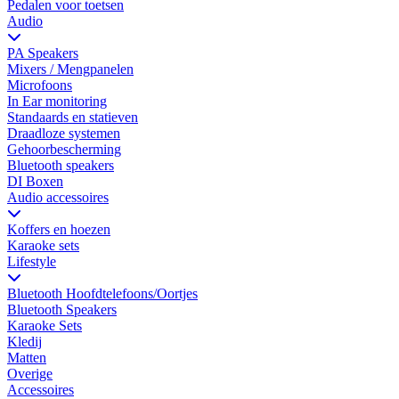
Pedalen voor toetsen
Audio
PA Speakers
Mixers / Mengpanelen
Microfoons
In Ear monitoring
Standaards en statieven
Draadloze systemen
Gehoorbescherming
Bluetooth speakers
DI Boxen
Audio accessoires
Koffers en hoezen
Karaoke sets
Lifestyle
Bluetooth Hoofdtelefoons/Oortjes
Bluetooth Speakers
Karaoke Sets
Kledij
Matten
Overige
Accessoires