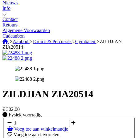
Nieuws
Info
Contact
Retours
Algemene Voorwaarden
Cadeaubon
Aanbod
Drums & Percussie
Cymbalen
ZILDJIAN
ZIA20514
ZILDJIAN ZIA20514
€
302,00
Fysiek voorradig
Fysiek voorradig
Voeg toe aan winkelmandje
Voeg toe aan favorieten