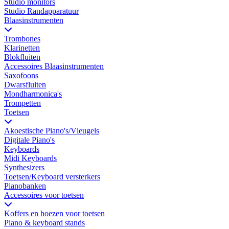
Studio monitors
Studio Randapparatuur
Blaasinstrumenten
Trombones
Klarinetten
Blokfluiten
Accessoires Blaasinstrumenten
Saxofoons
Dwarsfluiten
Mondharmonica's
Trompetten
Toetsen
Akoestische Piano's/Vleugels
Digitale Piano's
Keyboards
Midi Keyboards
Synthesizers
Toetsen/Keyboard versterkers
Pianobanken
Accessoires voor toetsen
Koffers en hoezen voor toetsen
Piano & keyboard stands