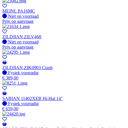
MEINL PA16MC
Fysiek voorradig
Niet op voorraad
Prijs op aanvraag
ZILDJIAN ZILV468
Fysiek voorradig
Niet op voorraad
Prijs op aanvraag
ZILDJIAN ZIK0903 Crash
Fysiek voorradig
Fysiek voorradig
€
389,00
SABIAN 11402XEB Hi-Hat 14"
Fysiek voorradig
Fysiek voorradig
€
659,00