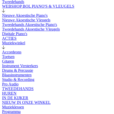
Tweedehands
WEBSHOP BOL PIANO'S & VLEUGELS
Nieuwe Akoestische Piano's
Nieuwe Akoestische Vleugels
Tweedehands Akoestische Piano's
Tweedehands Akoestische Vleugels
Digitale Piano's
ACTIES
Muziekwinkel
Accordeons
Toetsen
Gitaren
Instrument Versterkers
Drums & Percussie
Blaasinstrumenten
Studio & Recording
Pro Audio
TWEEDEHANDS
HUREN
IN DE KIJKER
NIEUW IN ONZE WINKEL
Muzieklessen
Programma