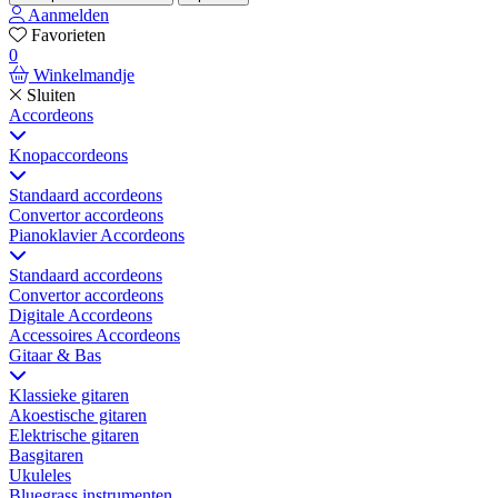
Aanmelden
Favorieten
0
Winkelmandje
Sluiten
Accordeons
Knopaccordeons
Standaard accordeons
Convertor accordeons
Pianoklavier Accordeons
Standaard accordeons
Convertor accordeons
Digitale Accordeons
Accessoires Accordeons
Gitaar & Bas
Klassieke gitaren
Akoestische gitaren
Elektrische gitaren
Basgitaren
Ukuleles
Bluegrass instrumenten