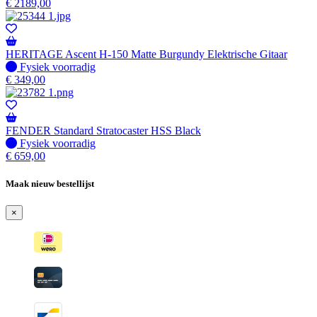
€
2189,00
HERITAGE Ascent H-150 Matte Burgundy Elektrische Gitaar
Fysiek voorradig
Fysiek voorradig
€
349,00
FENDER Standard Stratocaster HSS Black
Fysiek voorradig
Fysiek voorradig
€
659,00
Maak nieuw bestellijst
×