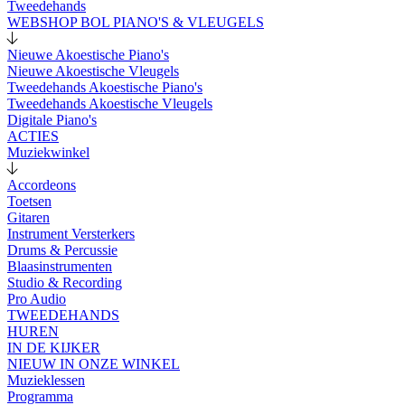
Tweedehands
WEBSHOP BOL PIANO'S & VLEUGELS
Nieuwe Akoestische Piano's
Nieuwe Akoestische Vleugels
Tweedehands Akoestische Piano's
Tweedehands Akoestische Vleugels
Digitale Piano's
ACTIES
Muziekwinkel
Accordeons
Toetsen
Gitaren
Instrument Versterkers
Drums & Percussie
Blaasinstrumenten
Studio & Recording
Pro Audio
TWEEDEHANDS
HUREN
IN DE KIJKER
NIEUW IN ONZE WINKEL
Muzieklessen
Programma