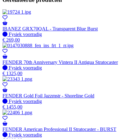
IBANEZ GRX70QAL - Transparent Blue Burst
Fysiek voorradig
Fysiek voorradig
€
269,00
FENDER 70th Anniversary Vintera II Antigua Stratocaster
Fysiek voorradig
Fysiek voorradig
€
1325,00
FENDER Gold Foil Jazzmstr - Shoreline Gold
Fysiek voorradig
Fysiek voorradig
€
1455,00
FENDER American Professional II Stratocaster - BURST
Fysiek voorradig
Fysiek voorradig