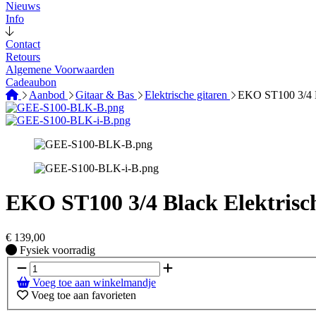
Nieuws
Info
Contact
Retours
Algemene Voorwaarden
Cadeaubon
Aanbod
Gitaar & Bas
Elektrische gitaren
EKO ST100 3/4 Bl
EKO ST100 3/4 Black Elektrisc
€
139,00
Fysiek voorradig
Fysiek voorradig
Voeg toe aan winkelmandje
Voeg toe aan favorieten