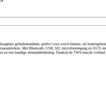
 draagbare geluidsinstallatie, perfect voor zowel binnen- als buitengeb
of straatoptredens. Met Bluetooth, USB, SD, microfooningang en AUX slu
ter en een handige afstandsbediening. Dankzij de TWS-functie verbind 