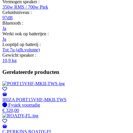
Vermogen speaker :
350w RMS / 700w Piek
Geluidsniveau :
97dB
Bluetooth :
Ja
Werkt ook op batterijen :
Ja
Looptijd op batterij :
Tot 7u (afh.volume)
Gewicht speaker :
10,9 kg
Gerelateerde producten
IBIZA PORT15VHF-MKII-TWS
Fysiek voorradig
Fysiek voorradig
€
320,00
C.PERKINS ROADY-FL