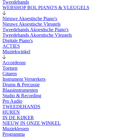
Tweedehands
WEBSHOP BOL PIANO'S & VLEUGELS
Nieuwe Akoestische Piano's
Nieuwe Akoestische Vleugels
Tweedehands Akoestische Piano's
Tweedehands Akoestische Vleugels
Digitale Piano's
ACTIES
Muziekwinkel
Accordeons
Toetsen
Gitaren
Instrument Versterkers
Drums & Percussie
Blaasinstrumenten
Studio & Recording
Pro Audio
TWEEDEHANDS
HUREN
IN DE KIJKER
NIEUW IN ONZE WINKEL
Muzieklessen
Programma