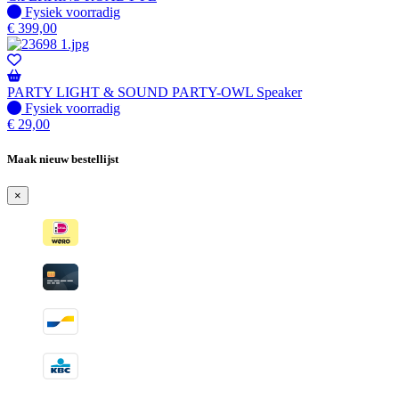
Fysiek voorradig
Fysiek voorradig
€
399,00
PARTY LIGHT & SOUND PARTY-OWL Speaker
Fysiek voorradig
Fysiek voorradig
€
29,00
Maak nieuw bestellijst
×