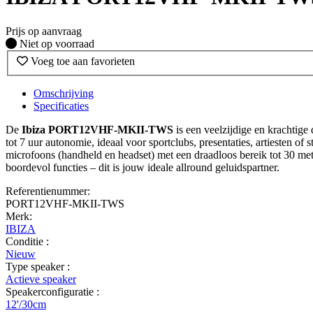
Prijs op aanvraag
Fysiek voorradig
Niet op voorraad
Voeg toe aan favorieten
Omschrijving
Specificaties
De
Ibiza PORT12VHF-MKII-TWS
is een veelzijdige en krachtige
tot 7 uur autonomie, ideaal voor sportclubs, presentaties, artiesten 
microfoons (handheld en headset) met een draadloos bereik tot 30 me
boordevol functies – dit is jouw ideale allround geluidspartner.
Referentienummer:
PORT12VHF-MKII-TWS
Merk:
IBIZA
Conditie :
Nieuw
Type speaker :
Actieve speaker
Speakerconfiguratie :
12'/30cm