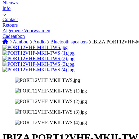
Nieuws
Info
Contact
Retours
Algemene Voorwaarden
Cadeaubon
Aanbod
Audio
Bluetooth speakers
IBIZA PORT12VHF-
IBIZA PORT12VHF-MKII-TW