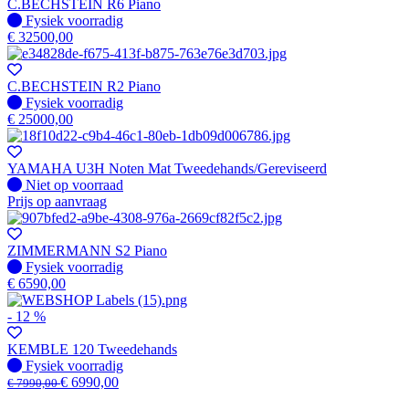
C.BECHSTEIN R6 Piano
Fysiek voorradig
Fysiek voorradig
€
32500,00
C.BECHSTEIN R2 Piano
Fysiek voorradig
Fysiek voorradig
€
25000,00
YAMAHA U3H Noten Mat Tweedehands/Gereviseerd
Fysiek voorradig
Niet op voorraad
Prijs op aanvraag
ZIMMERMANN S2 Piano
Fysiek voorradig
Fysiek voorradig
€
6590,00
- 12 %
KEMBLE 120 Tweedehands
Fysiek voorradig
Fysiek voorradig
€
6990,00
€
7990,00