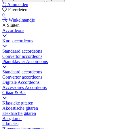
Aanmelden
Favorieten
0
Winkelmandje
Sluiten
Accordeons
Knopaccordeons
Standaard accordeons
Convertor accordeons
Pianoklavier Accordeons
Standaard accordeons
Convertor accordeons
Digitale Accordeons
Accessoires Accordeons
Gitaar & Bas
Klassieke gitaren
Akoestische gitaren
Elektrische gitaren
Basgitaren
Ukuleles
Bluegrass instrumenten