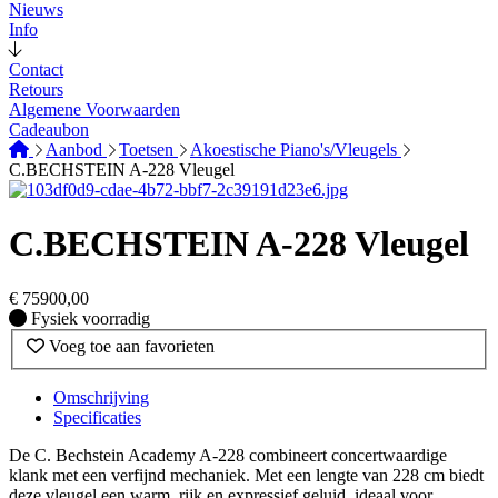
Nieuws
Info
Contact
Retours
Algemene Voorwaarden
Cadeaubon
Aanbod
Toetsen
Akoestische Piano's/Vleugels
C.BECHSTEIN A-228 Vleugel
C.BECHSTEIN A-228 Vleugel
€
75900,00
Fysiek voorradig
Fysiek voorradig
Voeg toe aan favorieten
Omschrijving
Specificaties
De C. Bechstein Academy A-228 combineert concertwaardige
klank met een verfijnd mechaniek. Met een lengte van 228 cm biedt
deze vleugel een warm, rijk en expressief geluid, ideaal voor