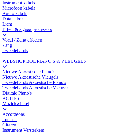
Instrument kabels
Microfoon kabels
Audio kabels
Data kabels
Licht
Effect & signaalprocessors
Vocal / Zang effecten
Zang
Tweedehands
WEBSHOP BOL PIANO'S & VLEUGELS
Nieuwe Akoestische Piano's
Nieuwe Akoestische Vleugels
Tweedehands Akoestische Piano's
Tweedehands Akoestische Vleugels
Digitale Piano's
ACTIES
Muziekwinkel
Accordeons
Toetsen
Gitaren
Instrument Versterkers