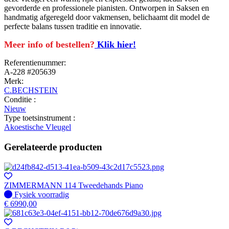
gevorderde en professionele pianisten. Ontworpen in Saksen en
handmatig afgeregeld door vakmensen, belichaamt dit model de
perfecte balans tussen traditie en innovatie.
Meer info of bestellen?
Klik hier!
Referentienummer:
A-228 #205639
Merk:
C.BECHSTEIN
Conditie :
Nieuw
Type toetsinstrument :
Akoestische Vleugel
Gerelateerde producten
ZIMMERMANN 114 Tweedehands Piano
Fysiek voorradig
Fysiek voorradig
€
6990,00