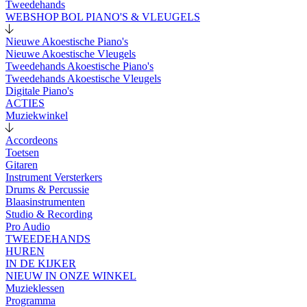
Tweedehands
WEBSHOP BOL PIANO'S & VLEUGELS
Nieuwe Akoestische Piano's
Nieuwe Akoestische Vleugels
Tweedehands Akoestische Piano's
Tweedehands Akoestische Vleugels
Digitale Piano's
ACTIES
Muziekwinkel
Accordeons
Toetsen
Gitaren
Instrument Versterkers
Drums & Percussie
Blaasinstrumenten
Studio & Recording
Pro Audio
TWEEDEHANDS
HUREN
IN DE KIJKER
NIEUW IN ONZE WINKEL
Muzieklessen
Programma