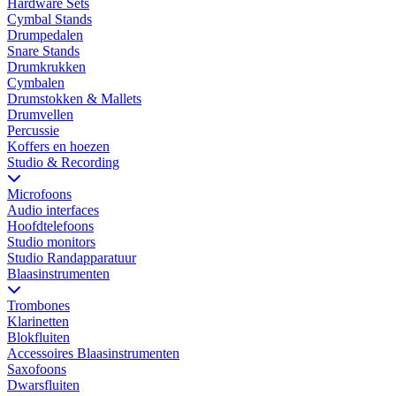
Hardware Sets
Cymbal Stands
Drumpedalen
Snare Stands
Drumkrukken
Cymbalen
Drumstokken & Mallets
Drumvellen
Percussie
Koffers en hoezen
Studio & Recording
Microfoons
Audio interfaces
Hoofdtelefoons
Studio monitors
Studio Randapparatuur
Blaasinstrumenten
Trombones
Klarinetten
Blokfluiten
Accessoires Blaasinstrumenten
Saxofoons
Dwarsfluiten