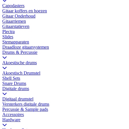
Capodasters
Gitaar koffers en hoezen
Gitaar Onderhoud
Gitaarriemen
Gitaarstatieven
Plectra
Slides
Stemapparaten
Draadloze gitaarsystemen
Drums & Percussie
Akoestische drums
Akoestisch Drumstel
Shell Sets
Snare Drums
Digitale drums
Digitaal drumstel
Versterkers digitale drums
Percussie & Sample pads
Accessoires
Hardware