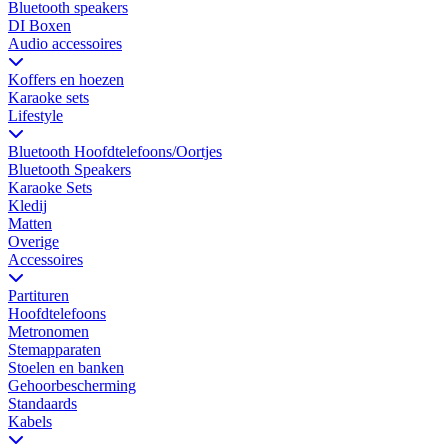
Bluetooth speakers
DI Boxen
Audio accessoires
Koffers en hoezen
Karaoke sets
Lifestyle
Bluetooth Hoofdtelefoons/Oortjes
Bluetooth Speakers
Karaoke Sets
Kledij
Matten
Overige
Accessoires
Partituren
Hoofdtelefoons
Metronomen
Stemapparaten
Stoelen en banken
Gehoorbescherming
Standaards
Kabels