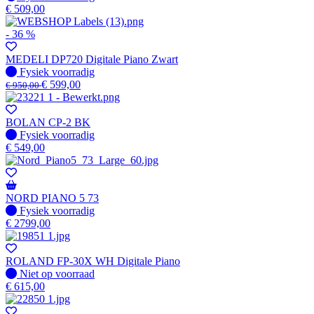
€
509,00
- 36 %
MEDELI DP720 Digitale Piano Zwart
Fysiek voorradig
Fysiek voorradig
€
599,00
€
950,00
BOLAN CP-2 BK
Fysiek voorradig
Fysiek voorradig
€
549,00
NORD PIANO 5 73
Fysiek voorradig
Fysiek voorradig
€
2799,00
ROLAND FP-30X WH Digitale Piano
Fysiek voorradig
Niet op voorraad
€
615,00