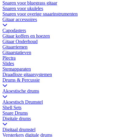
Snaren voor bluegrass gitaar
Snaren voor ukuleles
Snaren voor overige snaarinstrumenten
Gitaar accessoires
Capodasters
Gitaar koffers en hoezen
Gitaar Onderhoud
Gitaarriemen
Gitaarstatieven
Plectra
Slides
Stemapparaten
Draadloze gitaarsystemen
Drums & Percussie
Akoestische drums
Akoestisch Drumstel
Shell Sets
Snare Drums
Digitale drums
Digitaal drumstel
Versterkers digitale drums