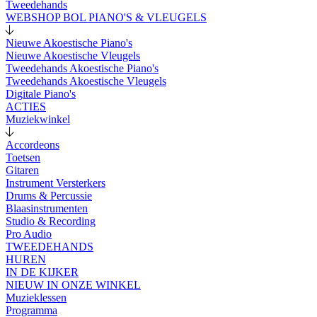
Tweedehands
WEBSHOP BOL PIANO'S & VLEUGELS
Nieuwe Akoestische Piano's
Nieuwe Akoestische Vleugels
Tweedehands Akoestische Piano's
Tweedehands Akoestische Vleugels
Digitale Piano's
ACTIES
Muziekwinkel
Accordeons
Toetsen
Gitaren
Instrument Versterkers
Drums & Percussie
Blaasinstrumenten
Studio & Recording
Pro Audio
TWEEDEHANDS
HUREN
IN DE KIJKER
NIEUW IN ONZE WINKEL
Muzieklessen
Programma