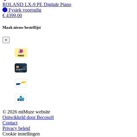
ROLAND LX-9 PE Digitale Piano
Fysiek voorradig
Fysiek voorradig
€
4399,00
Maak nieuw bestellijst
×
© 2026 miMuze website
Ontwikkeld door Becosoft
Contact
Privacy beleid
Cookie instellingen