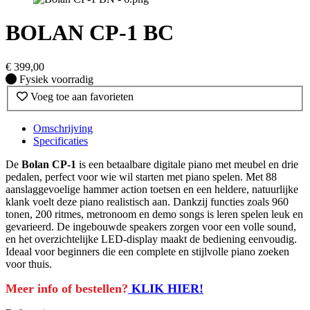
BOLAN CP-1 BC
€
399,00
Fysiek voorradig
Fysiek voorradig
Voeg toe aan favorieten
Omschrijving
Specificaties
De
Bolan CP-1
is een betaalbare digitale piano met meubel en drie
pedalen, perfect voor wie wil starten met piano spelen. Met 88
aanslaggevoelige hammer action toetsen en een heldere, natuurlijke
klank voelt deze piano realistisch aan. Dankzij functies zoals 960
tonen, 200 ritmes, metronoom en demo songs is leren spelen leuk en
gevarieerd. De ingebouwde speakers zorgen voor een volle sound,
en het overzichtelijke LED-display maakt de bediening eenvoudig.
Ideaal voor beginners die een complete en stijlvolle piano zoeken
voor thuis.
Meer info of bestellen?
KLIK HIER!