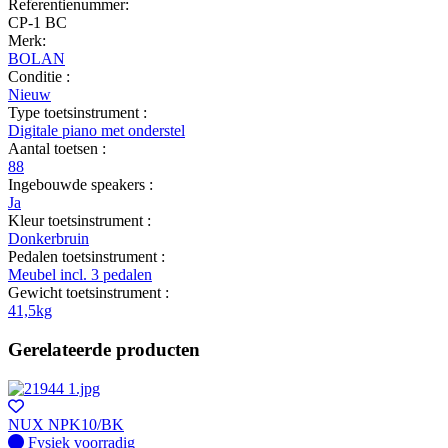
Referentienummer:
CP-1 BC
Merk:
BOLAN
Conditie :
Nieuw
Type toetsinstrument :
Digitale piano met onderstel
Aantal toetsen :
88
Ingebouwde speakers :
Ja
Kleur toetsinstrument :
Donkerbruin
Pedalen toetsinstrument :
Meubel incl. 3 pedalen
Gewicht toetsinstrument :
41,5kg
Gerelateerde producten
NUX NPK10/BK
Fysiek voorradig
Fysiek voorradig