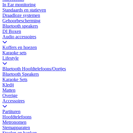
In Ear monitoring
Standaards en statieven
Draadloze systemen
Gehoorbescherming
Bluetooth speakers
DI Boxen
Audio accessoires
Koffers en hoezen
Karaoke sets
Lifestyle
Bluetooth Hoofdtelefoons/Oortjes
Bluetooth Speakers
Karaoke Sets
Kledij
Matten
Overige
Accessoires
Partituren
Hoofdtelefoons
Metronomen
Stemapparaten
Stoelen en banken