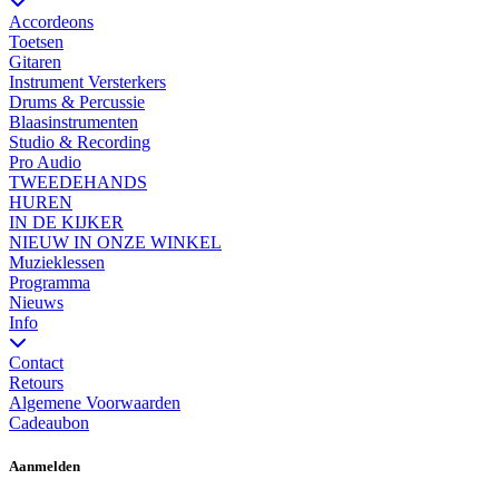
Accordeons
Toetsen
Gitaren
Instrument Versterkers
Drums & Percussie
Blaasinstrumenten
Studio & Recording
Pro Audio
TWEEDEHANDS
HUREN
IN DE KIJKER
NIEUW IN ONZE WINKEL
Muzieklessen
Programma
Nieuws
Info
Contact
Retours
Algemene Voorwaarden
Cadeaubon
Aanmelden