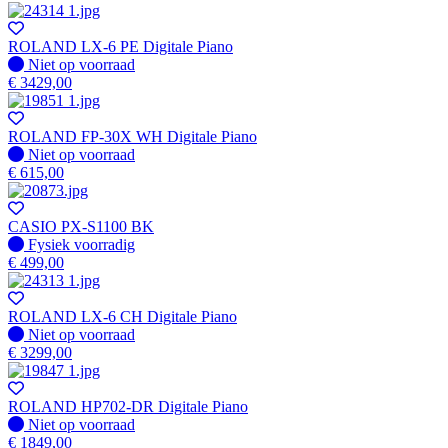
ROLAND LX-6 PE Digitale Piano
Fysiek voorradig
Niet op voorraad
€
3429,00
ROLAND FP-30X WH Digitale Piano
Fysiek voorradig
Niet op voorraad
€
615,00
CASIO PX-S1100 BK
Fysiek voorradig
Fysiek voorradig
€
499,00
ROLAND LX-6 CH Digitale Piano
Fysiek voorradig
Niet op voorraad
€
3299,00
ROLAND HP702-DR Digitale Piano
Fysiek voorradig
Niet op voorraad
€
1849,00