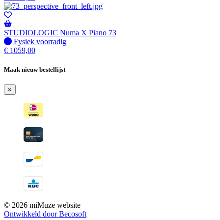
STUDIOLOGIC Numa X Piano 73
Fysiek voorradig
Fysiek voorradig
€
1059,00
Maak nieuw bestellijst
×
© 2026 miMuze website
Ontwikkeld door Becosoft