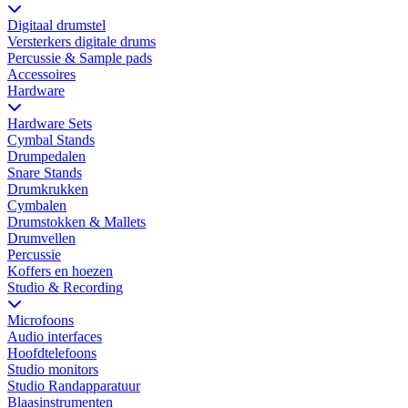
Digitaal drumstel
Versterkers digitale drums
Percussie & Sample pads
Accessoires
Hardware
Hardware Sets
Cymbal Stands
Drumpedalen
Snare Stands
Drumkrukken
Cymbalen
Drumstokken & Mallets
Drumvellen
Percussie
Koffers en hoezen
Studio & Recording
Microfoons
Audio interfaces
Hoofdtelefoons
Studio monitors
Studio Randapparatuur
Blaasinstrumenten