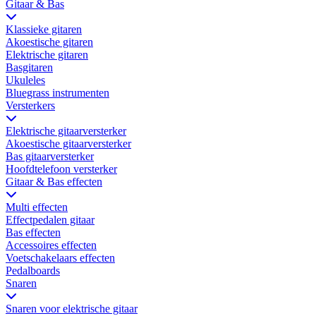
Gitaar & Bas
Klassieke gitaren
Akoestische gitaren
Elektrische gitaren
Basgitaren
Ukuleles
Bluegrass instrumenten
Versterkers
Elektrische gitaarversterker
Akoestische gitaarversterker
Bas gitaarversterker
Hoofdtelefoon versterker
Gitaar & Bas effecten
Multi effecten
Effectpedalen gitaar
Bas effecten
Accessoires effecten
Voetschakelaars effecten
Pedalboards
Snaren
Snaren voor elektrische gitaar