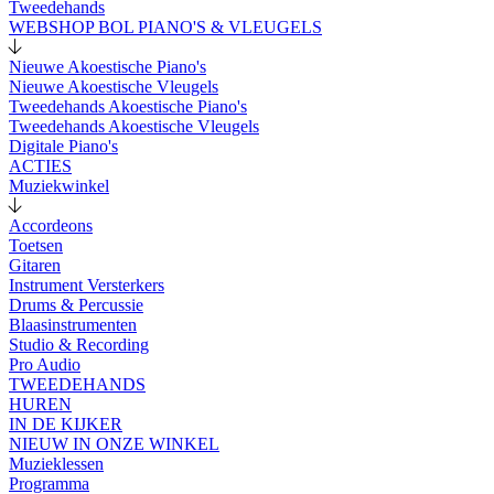
Tweedehands
WEBSHOP BOL PIANO'S & VLEUGELS
Nieuwe Akoestische Piano's
Nieuwe Akoestische Vleugels
Tweedehands Akoestische Piano's
Tweedehands Akoestische Vleugels
Digitale Piano's
ACTIES
Muziekwinkel
Accordeons
Toetsen
Gitaren
Instrument Versterkers
Drums & Percussie
Blaasinstrumenten
Studio & Recording
Pro Audio
TWEEDEHANDS
HUREN
IN DE KIJKER
NIEUW IN ONZE WINKEL
Muzieklessen
Programma