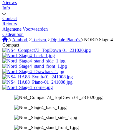
Nieuws
Info
Contact
Retours
Algemene Voorwaarden
Cadeaubon
Aanbod
Toetsen
Digitale Piano's
NORD Stage 4
Compact