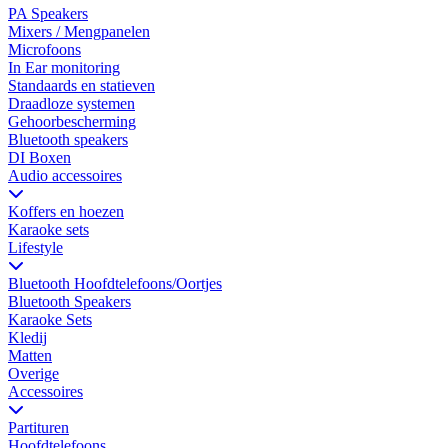
PA Speakers
Mixers / Mengpanelen
Microfoons
In Ear monitoring
Standaards en statieven
Draadloze systemen
Gehoorbescherming
Bluetooth speakers
DI Boxen
Audio accessoires
Koffers en hoezen
Karaoke sets
Lifestyle
Bluetooth Hoofdtelefoons/Oortjes
Bluetooth Speakers
Karaoke Sets
Kledij
Matten
Overige
Accessoires
Partituren
Hoofdtelefoons