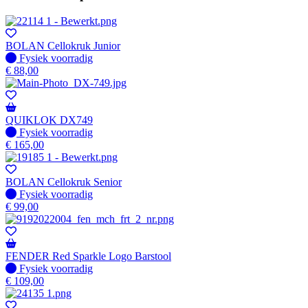
BOLAN Cellokruk Junior
Fysiek voorradig
Fysiek voorradig
€
88,00
QUIKLOK DX749
Fysiek voorradig
Fysiek voorradig
€
165,00
BOLAN Cellokruk Senior
Fysiek voorradig
Fysiek voorradig
€
99,00
FENDER Red Sparkle Logo Barstool
Fysiek voorradig
Fysiek voorradig
€
109,00