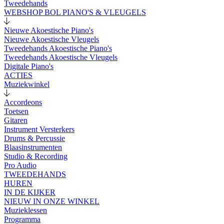
Tweedehands
WEBSHOP BOL PIANO'S & VLEUGELS
Nieuwe Akoestische Piano's
Nieuwe Akoestische Vleugels
Tweedehands Akoestische Piano's
Tweedehands Akoestische Vleugels
Digitale Piano's
ACTIES
Muziekwinkel
Accordeons
Toetsen
Gitaren
Instrument Versterkers
Drums & Percussie
Blaasinstrumenten
Studio & Recording
Pro Audio
TWEEDEHANDS
HUREN
IN DE KIJKER
NIEUW IN ONZE WINKEL
Muzieklessen
Programma