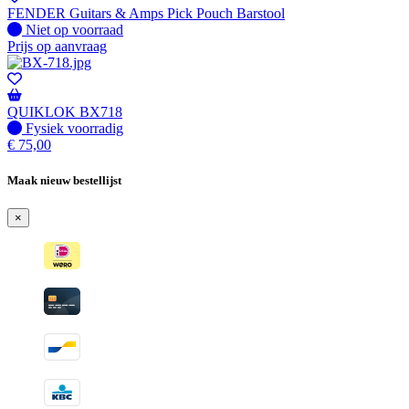
FENDER Guitars & Amps Pick Pouch Barstool
Fysiek voorradig
Niet op voorraad
Prijs op aanvraag
QUIKLOK BX718
Fysiek voorradig
Fysiek voorradig
€
75,00
Maak nieuw bestellijst
×