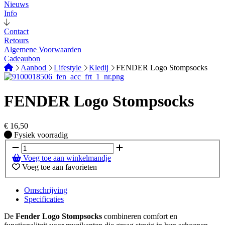
Nieuws
Info
Contact
Retours
Algemene Voorwaarden
Cadeaubon
Aanbod
Lifestyle
Kledij
FENDER Logo Stompsocks
FENDER Logo Stompsocks
€
16,50
Fysiek voorradig
Fysiek voorradig
Voeg toe aan winkelmandje
Voeg toe aan favorieten
Omschrijving
Specificaties
De
Fender Logo Stompsocks
combineren comfort en