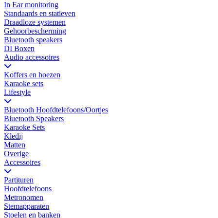
In Ear monitoring
Standaards en statieven
Draadloze systemen
Gehoorbescherming
Bluetooth speakers
DI Boxen
Audio accessoires
Koffers en hoezen
Karaoke sets
Lifestyle
Bluetooth Hoofdtelefoons/Oortjes
Bluetooth Speakers
Karaoke Sets
Kledij
Matten
Overige
Accessoires
Partituren
Hoofdtelefoons
Metronomen
Stemapparaten
Stoelen en banken