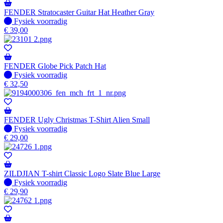
FENDER Stratocaster Guitar Hat Heather Gray
Fysiek voorradig
Fysiek voorradig
€
39,00
FENDER Globe Pick Patch Hat
Fysiek voorradig
Fysiek voorradig
€
32,50
FENDER Ugly Christmas T-Shirt Alien Small
Fysiek voorradig
Fysiek voorradig
€
29,00
ZILDJIAN T-shirt Classic Logo Slate Blue Large
Fysiek voorradig
Fysiek voorradig
€
29,90