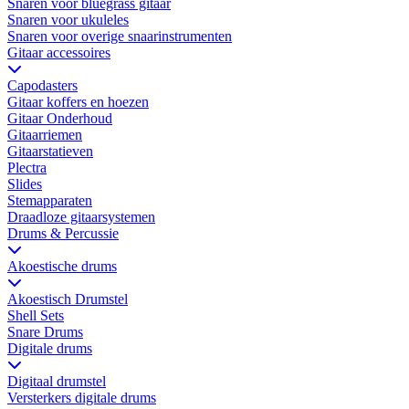
Snaren voor bluegrass gitaar
Snaren voor ukuleles
Snaren voor overige snaarinstrumenten
Gitaar accessoires
Capodasters
Gitaar koffers en hoezen
Gitaar Onderhoud
Gitaarriemen
Gitaarstatieven
Plectra
Slides
Stemapparaten
Draadloze gitaarsystemen
Drums & Percussie
Akoestische drums
Akoestisch Drumstel
Shell Sets
Snare Drums
Digitale drums
Digitaal drumstel
Versterkers digitale drums