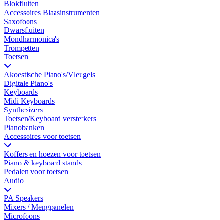
Blokfluiten
Accessoires Blaasinstrumenten
Saxofoons
Dwarsfluiten
Mondharmonica's
Trompetten
Toetsen
Akoestische Piano's/Vleugels
Digitale Piano's
Keyboards
Midi Keyboards
Synthesizers
Toetsen/Keyboard versterkers
Pianobanken
Accessoires voor toetsen
Koffers en hoezen voor toetsen
Piano & keyboard stands
Pedalen voor toetsen
Audio
PA Speakers
Mixers / Mengpanelen
Microfoons