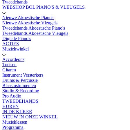
Tweedehands
WEBSHOP BOL PIANO'S & VLEUGELS
Nieuwe Akoestische Piano's
Nieuwe Akoestische Vleugels
Tweedehands Akoestische Piano's
Tweedehands Akoestische Vleugels
Digitale Piano's
ACTIES
Muziekwinkel
Accordeons
Toetsen
Gitaren
Instrument Versterkers
Drums & Percussie
Blaasinstrumenten
Studio & Recording
Pro Audio
TWEEDEHANDS
HUREN
IN DE KIJKER
NIEUW IN ONZE WINKEL
Muzieklessen
Programma