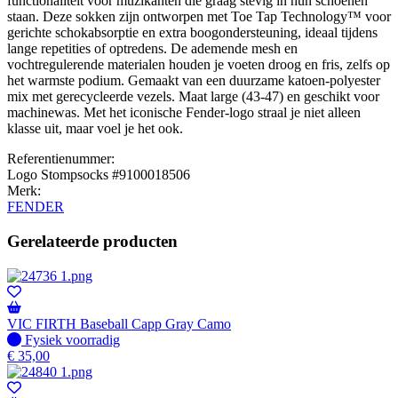
functionaliteit voor muzikanten die graag stevig in hun schoenen
staan. Deze sokken zijn ontworpen met Toe Tap Technology™ voor
gerichte schokabsorptie en extra boogondersteuning, ideaal tijdens
lange repetities of optredens. De ademende mesh en
vochtregulerende materialen houden je voeten droog en fris, zelfs op
het warmste podium. Gemaakt van een duurzame katoen-polyester
mix met gerecycleerde vezels. Maat large (43-47) en geschikt voor
machinewas. Met het iconische Fender-logo straal je niet alleen
klasse uit, maar voel je het ook.
Referentienummer:
Logo Stompsocks #9100018506
Merk:
FENDER
Gerelateerde producten
VIC FIRTH Baseball Capp Gray Camo
Fysiek voorradig
Fysiek voorradig
€
35,00