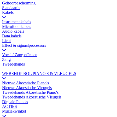
Gehoorbescherming
Standaards
Kabels
Instrument kabels
Microfoon kabels
Audio kabels
Data kabels
Licht
Effect & signaalprocessors
Vocal / Zang effecten
Zang
Tweedehands
WEBSHOP BOL PIANO'S & VLEUGELS
Nieuwe Akoestische Piano's
Nieuwe Akoestische Vleugels
Tweedehands Akoestische Piano's
Tweedehands Akoestische Vleugels
Digitale Piano's
ACTIES
Muziekwinkel