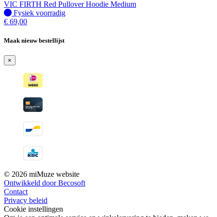
VIC FIRTH Red Pullover Hoodie Medium
Fysiek voorradig
Fysiek voorradig
€
69,00
Maak nieuw bestellijst
×
© 2026 miMuze website
Ontwikkeld door Becosoft
Contact
Privacy beleid
Cookie instellingen