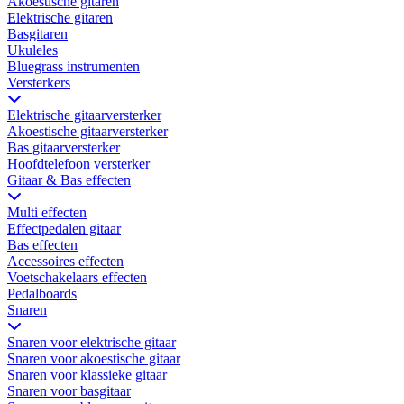
Akoestische gitaren
Elektrische gitaren
Basgitaren
Ukuleles
Bluegrass instrumenten
Versterkers
Elektrische gitaarversterker
Akoestische gitaarversterker
Bas gitaarversterker
Hoofdtelefoon versterker
Gitaar & Bas effecten
Multi effecten
Effectpedalen gitaar
Bas effecten
Accessoires effecten
Voetschakelaars effecten
Pedalboards
Snaren
Snaren voor elektrische gitaar
Snaren voor akoestische gitaar
Snaren voor klassieke gitaar
Snaren voor basgitaar