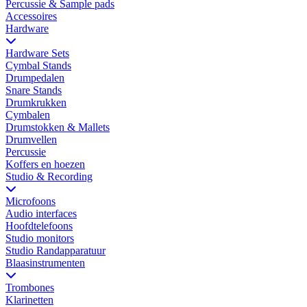
Percussie & Sample pads
Accessoires
Hardware
Hardware Sets
Cymbal Stands
Drumpedalen
Snare Stands
Drumkrukken
Cymbalen
Drumstokken & Mallets
Drumvellen
Percussie
Koffers en hoezen
Studio & Recording
Microfoons
Audio interfaces
Hoofdtelefoons
Studio monitors
Studio Randapparatuur
Blaasinstrumenten
Trombones
Klarinetten