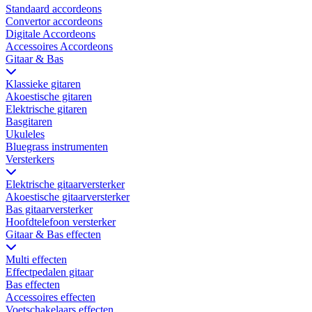
Standaard accordeons
Convertor accordeons
Digitale Accordeons
Accessoires Accordeons
Gitaar & Bas
Klassieke gitaren
Akoestische gitaren
Elektrische gitaren
Basgitaren
Ukuleles
Bluegrass instrumenten
Versterkers
Elektrische gitaarversterker
Akoestische gitaarversterker
Bas gitaarversterker
Hoofdtelefoon versterker
Gitaar & Bas effecten
Multi effecten
Effectpedalen gitaar
Bas effecten
Accessoires effecten
Voetschakelaars effecten