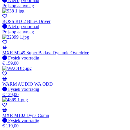
Fysiek voorradig
Niet op voorraad
Prijs op aanvraag
BOSS BD-2 Blues Driver
Fysiek voorradig
Niet op voorraad
Prijs op aanvraag
MXR M249 Super Badass Dynamic Overdrive
Fysiek voorradig
Fysiek voorradig
€
159,00
WARM AUDIO WA ODD
Fysiek voorradig
Fysiek voorradig
€
129,00
MXR M102 Dyna Comp
Fysiek voorradig
Fysiek voorradig
€
119,00