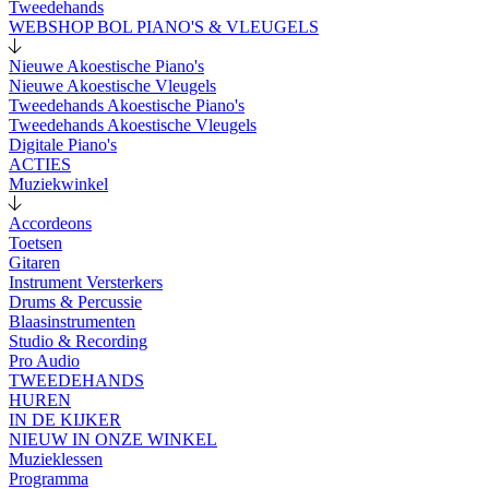
Tweedehands
WEBSHOP BOL PIANO'S & VLEUGELS
Nieuwe Akoestische Piano's
Nieuwe Akoestische Vleugels
Tweedehands Akoestische Piano's
Tweedehands Akoestische Vleugels
Digitale Piano's
ACTIES
Muziekwinkel
Accordeons
Toetsen
Gitaren
Instrument Versterkers
Drums & Percussie
Blaasinstrumenten
Studio & Recording
Pro Audio
TWEEDEHANDS
HUREN
IN DE KIJKER
NIEUW IN ONZE WINKEL
Muzieklessen
Programma