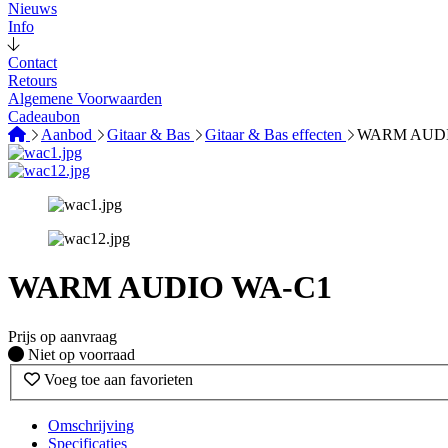
Nieuws
Info
Contact
Retours
Algemene Voorwaarden
Cadeaubon
Aanbod
Gitaar & Bas
Gitaar & Bas effecten
WARM AUDI
WARM AUDIO WA-C1
Prijs op aanvraag
Fysiek voorradig
Niet op voorraad
Voeg toe aan favorieten
Omschrijving
Specificaties