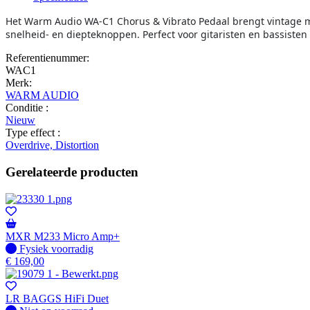
Het Warm Audio WA-C1 Chorus & Vibrato Pedaal brengt vintage m
snelheid- en diepteknoppen. Perfect voor gitaristen en bassisten
Referentienummer:
WAC1
Merk:
WARM AUDIO
Conditie :
Nieuw
Type effect :
Overdrive, Distortion
Gerelateerde producten
MXR M233 Micro Amp+
Fysiek voorradig
Fysiek voorradig
€
169,00
LR BAGGS HiFi Duet