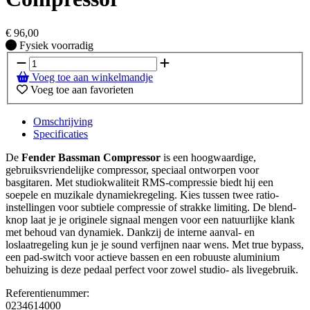
€
96,00
Fysiek voorradig
Fysiek voorradig
Voeg toe aan winkelmandje
Voeg toe aan favorieten
Omschrijving
Specificaties
De
Fender Bassman Compressor
is een hoogwaardige,
gebruiksvriendelijke compressor, speciaal ontworpen voor
basgitaren. Met studiokwaliteit RMS-compressie biedt hij een
soepele en muzikale dynamiekregeling. Kies tussen twee ratio-
instellingen voor subtiele compressie of strakke limiting. De blend-
knop laat je je originele signaal mengen voor een natuurlijke klank
met behoud van dynamiek. Dankzij de interne aanval- en
loslaatregeling kun je je sound verfijnen naar wens. Met true bypass,
een pad-switch voor actieve bassen en een robuuste aluminium
behuizing is deze pedaal perfect voor zowel studio- als livegebruik.
Referentienummer:
0234614000