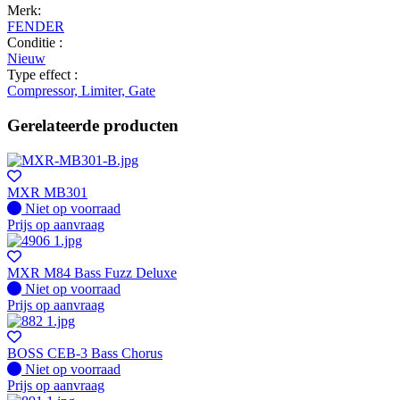
Merk:
FENDER
Conditie :
Nieuw
Type effect :
Compressor, Limiter, Gate
Gerelateerde producten
MXR MB301
Fysiek voorradig
Niet op voorraad
Prijs op aanvraag
MXR M84 Bass Fuzz Deluxe
Fysiek voorradig
Niet op voorraad
Prijs op aanvraag
BOSS CEB-3 Bass Chorus
Fysiek voorradig
Niet op voorraad
Prijs op aanvraag