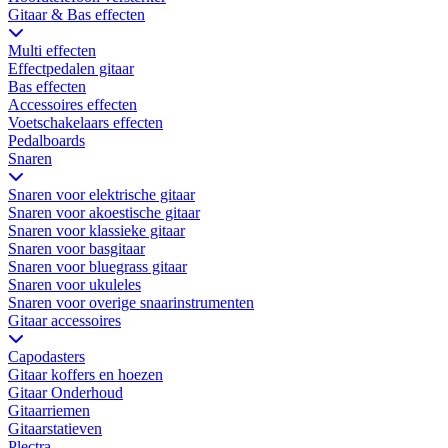
Gitaar & Bas effecten
Multi effecten
Effectpedalen gitaar
Bas effecten
Accessoires effecten
Voetschakelaars effecten
Pedalboards
Snaren
Snaren voor elektrische gitaar
Snaren voor akoestische gitaar
Snaren voor klassieke gitaar
Snaren voor basgitaar
Snaren voor bluegrass gitaar
Snaren voor ukuleles
Snaren voor overige snaarinstrumenten
Gitaar accessoires
Capodasters
Gitaar koffers en hoezen
Gitaar Onderhoud
Gitaarriemen
Gitaarstatieven
Plectra