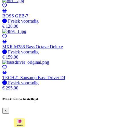
BOSS GEB-7
Fysiek voorradig
Fysiek voorradig
€
128,00
MXR M288 Bass Octave Deluxe
Fysiek voorradig
Fysiek voorradig
€
159,00
TECH21 Sansamp Bass Driver DI
Fysiek voorradig
Fysiek voorradig
€
295,00
Maak nieuw bestellijst
×