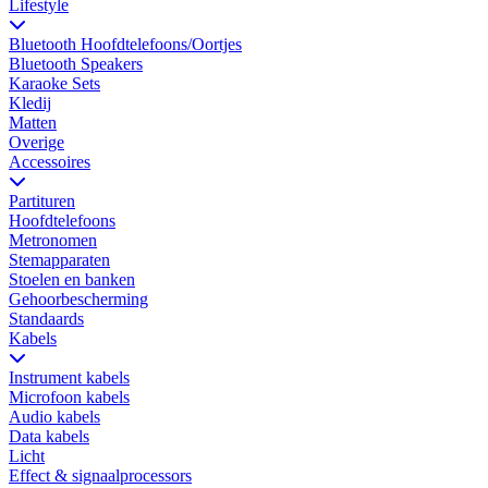
Lifestyle
Bluetooth Hoofdtelefoons/Oortjes
Bluetooth Speakers
Karaoke Sets
Kledij
Matten
Overige
Accessoires
Partituren
Hoofdtelefoons
Metronomen
Stemapparaten
Stoelen en banken
Gehoorbescherming
Standaards
Kabels
Instrument kabels
Microfoon kabels
Audio kabels
Data kabels
Licht
Effect & signaalprocessors