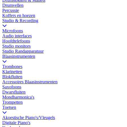
Drumstokken & Mallets
Drumvellen
Percussie
Koffers en hoezen
Studio & Recording
Microfoons
Audio interfaces
Hoofdtelefoons
Studio monitors
Studio Randapparatuur
Blaasinstrumenten
Trombones
Klarinetten
Blokfluiten
Accessoires Blaasinstrumenten
Saxofoons
Dwarsfluiten
Mondharmonica's
Trompetten
Toetsen
Akoestische Piano's/Vleugels
Digitale Piano's