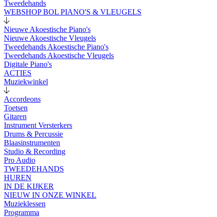
Tweedehands
WEBSHOP BOL PIANO'S & VLEUGELS
Nieuwe Akoestische Piano's
Nieuwe Akoestische Vleugels
Tweedehands Akoestische Piano's
Tweedehands Akoestische Vleugels
Digitale Piano's
ACTIES
Muziekwinkel
Accordeons
Toetsen
Gitaren
Instrument Versterkers
Drums & Percussie
Blaasinstrumenten
Studio & Recording
Pro Audio
TWEEDEHANDS
HUREN
IN DE KIJKER
NIEUW IN ONZE WINKEL
Muzieklessen
Programma