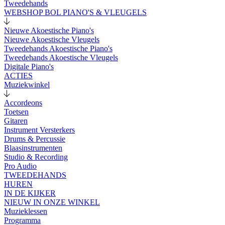
Tweedehands
WEBSHOP BOL PIANO'S & VLEUGELS
Nieuwe Akoestische Piano's
Nieuwe Akoestische Vleugels
Tweedehands Akoestische Piano's
Tweedehands Akoestische Vleugels
Digitale Piano's
ACTIES
Muziekwinkel
Accordeons
Toetsen
Gitaren
Instrument Versterkers
Drums & Percussie
Blaasinstrumenten
Studio & Recording
Pro Audio
TWEEDEHANDS
HUREN
IN DE KIJKER
NIEUW IN ONZE WINKEL
Muzieklessen
Programma