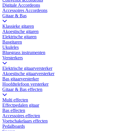
Digitale Accordeons
Accessoires Accordeons
Gitaar & Bas
Klassieke gitaren
Akoestische gitaren
Elektrische gitaren
Basgitaren
Ukuleles
Bluegrass instrumenten
Versterkers
Elektrische gitaarversterker
Akoestische gitaarversterker
Bas gitaarversterker
Hoofdtelefoon versterker
Gitaar & Bas effecten
Multi effecten
Effectpedalen gitaar
Bas effecten
Accessoires effecten
Voetschakelaars effecten
Pedalboards