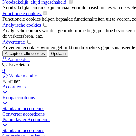
Noodzakelijk, altijd ingeschakeld
Noodzakelijke cookies zijn cruciaal voor de basisfuncties van de web
Functionele cookies
Functionele cookies helpen bepaalde functionaliteiten uit te voeren, 
Analytische cookies
Analytische cookies worden gebruikt om te begrijpen hoe bezoekers om
de verkeersbron, enz.
Advertentie
Advertentiecookies worden gebruikt om bezoekers gepersonaliseerde ad
Accepteer alle cookies
Opslaan
Aanmelden
Favorieten
0
Winkelmandje
Sluiten
Accordeons
Knopaccordeons
Standaard accordeons
Convertor accordeons
Pianoklavier Accordeons
Standaard accordeons
Convertor accordeons