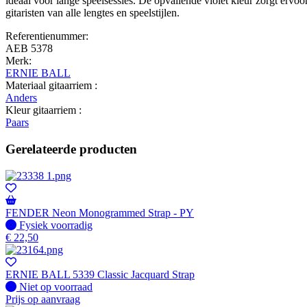
ideaal voor lange speelsessies. De opvallende violet kleur zorgt ervoo
gitaristen van alle lengtes en speelstijlen.
Referentienummer:
AEB 5378
Merk:
ERNIE BALL
Materiaal gitaarriem :
Anders
Kleur gitaarriem :
Paars
Gerelateerde producten
FENDER Neon Monogrammed Strap - PY
Fysiek voorradig
Fysiek voorradig
€
22,50
ERNIE BALL 5339 Classic Jacquard Strap
Fysiek voorradig
Niet op voorraad
Prijs op aanvraag