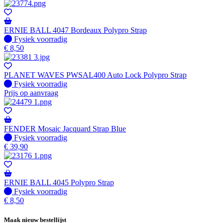
ERNIE BALL 4047 Bordeaux Polypro Strap
Fysiek voorradig
Fysiek voorradig
€
8,50
PLANET WAVES PWSAL400 Auto Lock Polypro Strap
Fysiek voorradig
Fysiek voorradig
Prijs op aanvraag
FENDER Mosaic Jacquard Strap Blue
Fysiek voorradig
Fysiek voorradig
€
39,90
ERNIE BALL 4045 Polypro Strap
Fysiek voorradig
Fysiek voorradig
€
8,50
Maak nieuw bestellijst