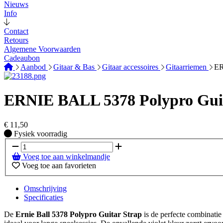
Nieuws
Info
Contact
Retours
Algemene Voorwaarden
Cadeaubon
Aanbod
Gitaar & Bas
Gitaar accessoires
Gitaarriemen
ER
ERNIE BALL 5378 Polypro Guit
€
11,50
Fysiek voorradig
Fysiek voorradig
Voeg toe aan winkelmandje
Voeg toe aan favorieten
Omschrijving
Specificaties
De
Ernie Ball 5378 Polypro Guitar Strap
is de perfecte combinatie 