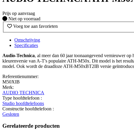
Prijs op aanvraag
Fysiek voorradig
Niet op voorraad
Voeg toe aan favorieten
Omschrijving
Specificaties
Audio-Technica
, al meer dan 60 jaar toonaangevend vernieuwer op h
kleurenversie van A-T's populaire ATH-M50x. Dit model is het resu
model. Ook wordt de draadloze ATH-M50xBT2IB versie geïntroduce
Referentienummer:
M50XIB
Merk:
AUDIO TECHNICA
Type hoofdtelefoon :
Studio hoofdtelefoons
Constructie hoofdtelefoon :
Gesloten
Gerelateerde producten