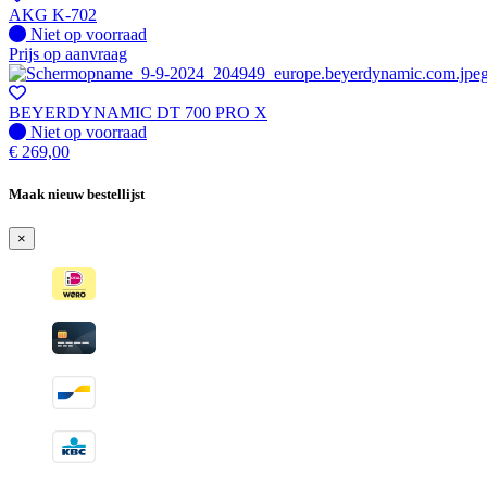
AKG K-702
Fysiek voorradig
Niet op voorraad
Prijs op aanvraag
BEYERDYNAMIC DT 700 PRO X
Fysiek voorradig
Niet op voorraad
€
269,00
Maak nieuw bestellijst
×