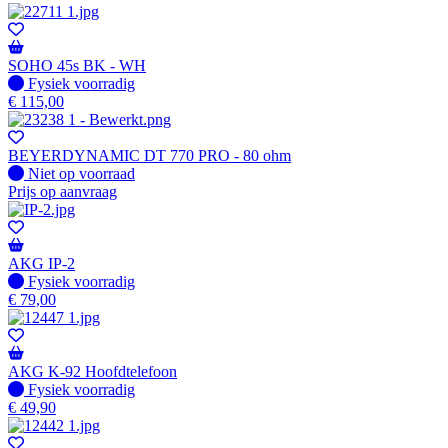
SOHO 45s BK - WH
Fysiek voorradig
Fysiek voorradig
€
115,00
BEYERDYNAMIC DT 770 PRO - 80 ohm
Fysiek voorradig
Niet op voorraad
Prijs op aanvraag
AKG IP-2
Fysiek voorradig
Fysiek voorradig
€
79,00
AKG K-92 Hoofdtelefoon
Fysiek voorradig
Fysiek voorradig
€
49,90