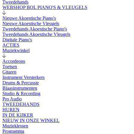
Tweedehands
WEBSHOP BOL PIANO'S & VLEUGELS
Nieuwe Akoestische Piano's
Nieuwe Akoestische Vleugels
Tweedehands Akoestische Piano's
Tweedehands Akoestische Vleugels
Digitale Piano's
ACTIES
Muziekwinkel
Accordeons
Toetsen
Gitaren
Instrument Versterkers
Drums & Percussie
Blaasinstrumenten
Studio & Recording
Pro Audio
TWEEDEHANDS
HUREN
IN DE KIJKER
NIEUW IN ONZE WINKEL
Muzieklessen
Programma