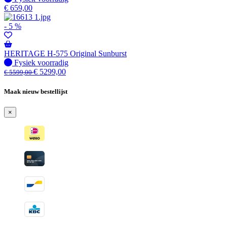
€
659,00
- 5 %
HERITAGE H-575 Original Sunburst
Fysiek voorradig
Fysiek voorradig
€
5299,00
€
5599,00
Maak nieuw bestellijst
×