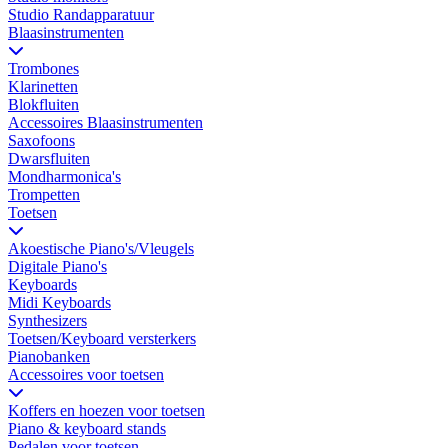
Studio Randapparatuur
Blaasinstrumenten
Trombones
Klarinetten
Blokfluiten
Accessoires Blaasinstrumenten
Saxofoons
Dwarsfluiten
Mondharmonica's
Trompetten
Toetsen
Akoestische Piano's/Vleugels
Digitale Piano's
Keyboards
Midi Keyboards
Synthesizers
Toetsen/Keyboard versterkers
Pianobanken
Accessoires voor toetsen
Koffers en hoezen voor toetsen
Piano & keyboard stands
Pedalen voor toetsen