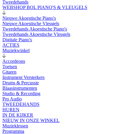
Tweedehands
WEBSHOP BOL PIANO'S & VLEUGELS
Nieuwe Akoestische Piano's
Nieuwe Akoestische Vleugels
Tweedehands Akoestische Piano's
Tweedehands Akoestische Vleugels
Digitale Piano's
ACTIES
Muziekwinkel
Accordeons
Toetsen
Gitaren
Instrument Versterkers
Drums & Percussie
Blaasinstrumenten
Studio & Recording
Pro Audio
TWEEDEHANDS
HUREN
IN DE KIJKER
NIEUW IN ONZE WINKEL
Muzieklessen
Programma