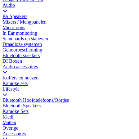
Audio
PA Speakers
Mixers / Mengpanelen
Microfoons
In Ear monitoring
Standaards en statieven
Draadloze systemen
Gehoorbescherming
Bluetooth speakers
DI Boxen
Audio accessoires
Koffers en hoezen
Karaoke sets
Lifestyle
Bluetooth Hoofdtelefoons/Oortjes
Bluetooth Speakers
Karaoke Sets
Kledij
Matten
Overige
Accessoires