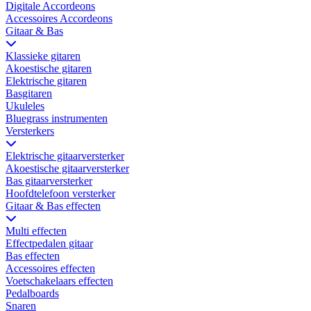
Digitale Accordeons
Accessoires Accordeons
Gitaar & Bas
Klassieke gitaren
Akoestische gitaren
Elektrische gitaren
Basgitaren
Ukuleles
Bluegrass instrumenten
Versterkers
Elektrische gitaarversterker
Akoestische gitaarversterker
Bas gitaarversterker
Hoofdtelefoon versterker
Gitaar & Bas effecten
Multi effecten
Effectpedalen gitaar
Bas effecten
Accessoires effecten
Voetschakelaars effecten
Pedalboards
Snaren