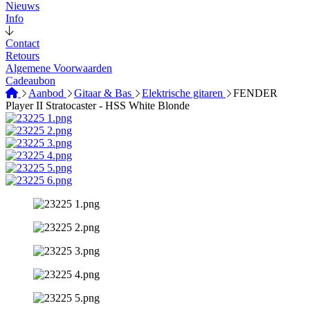
Nieuws
Info
Contact
Retours
Algemene Voorwaarden
Cadeaubon
Aanbod
Gitaar & Bas
Elektrische gitaren
FENDER
Player II Stratocaster - HSS White Blonde