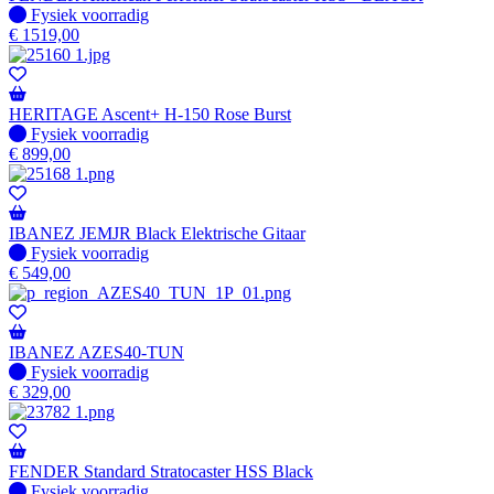
Fysiek voorradig
Fysiek voorradig
€
1519,00
HERITAGE Ascent+ H-150 Rose Burst
Fysiek voorradig
Fysiek voorradig
€
899,00
IBANEZ JEMJR Black Elektrische Gitaar
Fysiek voorradig
Fysiek voorradig
€
549,00
IBANEZ AZES40-TUN
Fysiek voorradig
Fysiek voorradig
€
329,00
FENDER Standard Stratocaster HSS Black
Fysiek voorradig
Fysiek voorradig