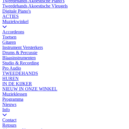
Tweedehands Akoestische Piano's
Tweedehands Akoestische Vleugels
Digitale Piano's
ACTIES
Muziekwinkel
Accordeons
Toetsen
Gitaren
Instrument Versterkers
Drums & Percussie
Blaasinstrumenten
Studio & Recording
Pro Audio
TWEEDEHANDS
HUREN
IN DE KIJKER
NIEUW IN ONZE WINKEL
Muzieklessen
Programma
Nieuws
Info
Contact
Retours