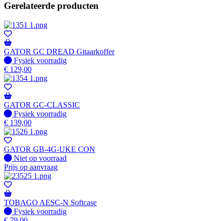
Gerelateerde producten
GATOR GC DREAD Gitaarkoffer
Fysiek voorradig
Fysiek voorradig
€
129,00
GATOR GC-CLASSIC
Fysiek voorradig
Fysiek voorradig
€
139,00
GATOR GB-4G-UKE CON
Fysiek voorradig
Niet op voorraad
Prijs op aanvraag
TOBAGO AESC-N Softcase
Fysiek voorradig
Fysiek voorradig
€
79,00