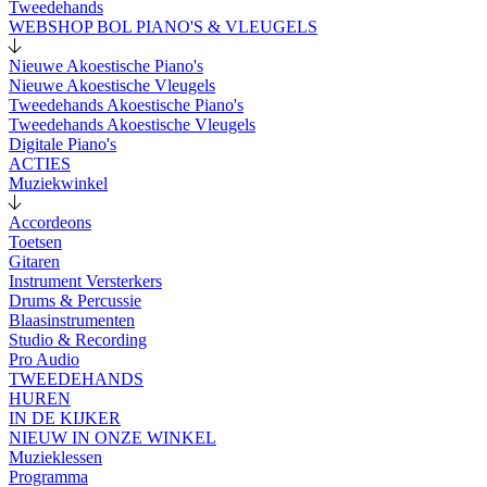
Tweedehands
WEBSHOP BOL PIANO'S & VLEUGELS
Nieuwe Akoestische Piano's
Nieuwe Akoestische Vleugels
Tweedehands Akoestische Piano's
Tweedehands Akoestische Vleugels
Digitale Piano's
ACTIES
Muziekwinkel
Accordeons
Toetsen
Gitaren
Instrument Versterkers
Drums & Percussie
Blaasinstrumenten
Studio & Recording
Pro Audio
TWEEDEHANDS
HUREN
IN DE KIJKER
NIEUW IN ONZE WINKEL
Muzieklessen
Programma