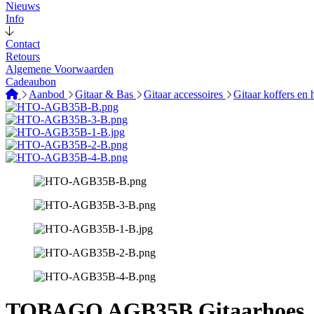
Nieuws
Info
Contact
Retours
Algemene Voorwaarden
Cadeaubon
Aanbod
Gitaar & Bas
Gitaar accessoires
Gitaar koffers en
TOBAGO AGB35B Gitaarhoes