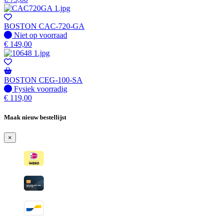
BOSTON CAC-720-GA
Fysiek voorradig
Niet op voorraad
€
149,00
BOSTON CEG-100-SA
Fysiek voorradig
Fysiek voorradig
€
119,00
Maak nieuw bestellijst
×