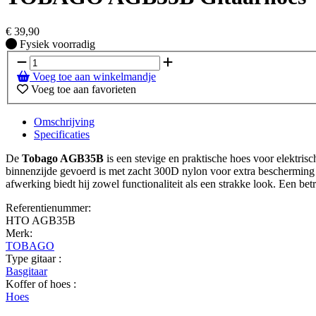
€
39,90
Fysiek voorradig
Fysiek voorradig
Voeg toe aan winkelmandje
Voeg toe aan favorieten
Omschrijving
Specificaties
De
Tobago AGB35B
is een stevige en praktische hoes voor elektris
binnenzijde gevoerd is met zacht 300D nylon voor extra bescherming t
afwerking biedt hij zowel functionaliteit als een strakke look. Een bet
Referentienummer:
HTO AGB35B
Merk:
TOBAGO
Type gitaar :
Basgitaar
Koffer of hoes :
Hoes