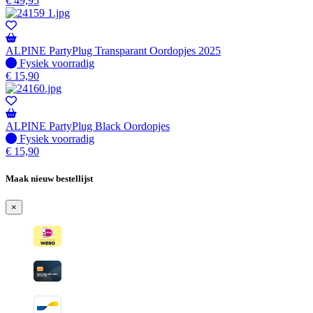
€
49,95
ALPINE PartyPlug Transparant Oordopjes 2025
Fysiek voorradig
Fysiek voorradig
€
15,90
ALPINE PartyPlug Black Oordopjes
Fysiek voorradig
Fysiek voorradig
€
15,90
Maak nieuw bestellijst
×