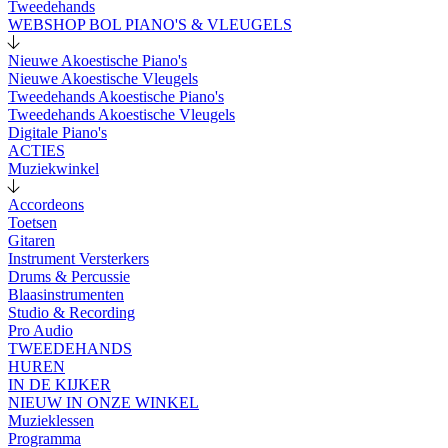
Tweedehands
WEBSHOP BOL PIANO'S & VLEUGELS
Nieuwe Akoestische Piano's
Nieuwe Akoestische Vleugels
Tweedehands Akoestische Piano's
Tweedehands Akoestische Vleugels
Digitale Piano's
ACTIES
Muziekwinkel
Accordeons
Toetsen
Gitaren
Instrument Versterkers
Drums & Percussie
Blaasinstrumenten
Studio & Recording
Pro Audio
TWEEDEHANDS
HUREN
IN DE KIJKER
NIEUW IN ONZE WINKEL
Muzieklessen
Programma