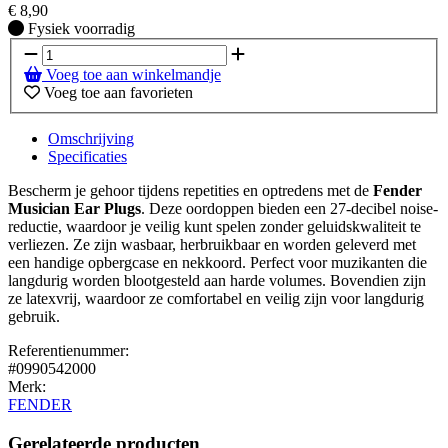
€
8,90
Fysiek voorradig
Fysiek voorradig
Voeg toe aan winkelmandje
Voeg toe aan favorieten
Omschrijving
Specificaties
Bescherm je gehoor tijdens repetities en optredens met de
Fender
Musician Ear Plugs
. Deze oordoppen bieden een 27-decibel noise-
reductie, waardoor je veilig kunt spelen zonder geluidskwaliteit te
verliezen. Ze zijn wasbaar, herbruikbaar en worden geleverd met
een handige opbergcase en nekkoord. Perfect voor muzikanten die
langdurig worden blootgesteld aan harde volumes. Bovendien zijn
ze latexvrij, waardoor ze comfortabel en veilig zijn voor langdurig
gebruik.
Referentienummer:
#0990542000
Merk:
FENDER
Gerelateerde producten