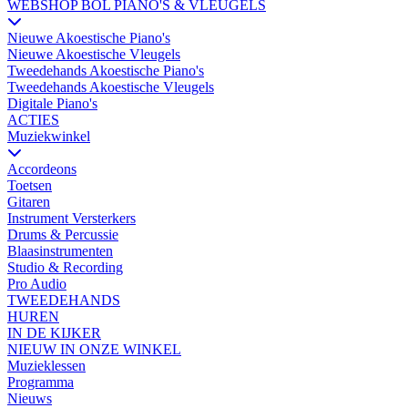
WEBSHOP BOL PIANO'S & VLEUGELS
Nieuwe Akoestische Piano's
Nieuwe Akoestische Vleugels
Tweedehands Akoestische Piano's
Tweedehands Akoestische Vleugels
Digitale Piano's
ACTIES
Muziekwinkel
Accordeons
Toetsen
Gitaren
Instrument Versterkers
Drums & Percussie
Blaasinstrumenten
Studio & Recording
Pro Audio
TWEEDEHANDS
HUREN
IN DE KIJKER
NIEUW IN ONZE WINKEL
Muzieklessen
Programma
Nieuws