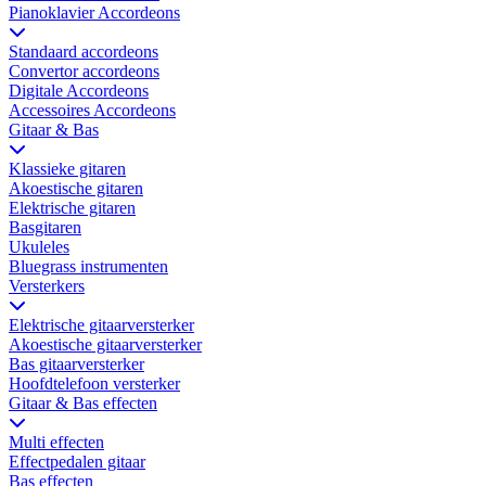
Pianoklavier Accordeons
Standaard accordeons
Convertor accordeons
Digitale Accordeons
Accessoires Accordeons
Gitaar & Bas
Klassieke gitaren
Akoestische gitaren
Elektrische gitaren
Basgitaren
Ukuleles
Bluegrass instrumenten
Versterkers
Elektrische gitaarversterker
Akoestische gitaarversterker
Bas gitaarversterker
Hoofdtelefoon versterker
Gitaar & Bas effecten
Multi effecten
Effectpedalen gitaar
Bas effecten