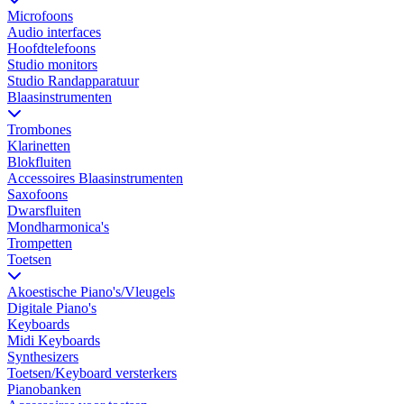
Microfoons
Audio interfaces
Hoofdtelefoons
Studio monitors
Studio Randapparatuur
Blaasinstrumenten
Trombones
Klarinetten
Blokfluiten
Accessoires Blaasinstrumenten
Saxofoons
Dwarsfluiten
Mondharmonica's
Trompetten
Toetsen
Akoestische Piano's/Vleugels
Digitale Piano's
Keyboards
Midi Keyboards
Synthesizers
Toetsen/Keyboard versterkers
Pianobanken