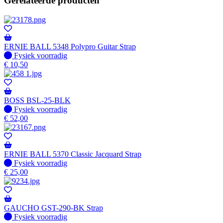
Gerelateerde producten
ERNIE BALL 5348 Polypro Guitar Strap
Fysiek voorradig
Fysiek voorradig
€
10,50
BOSS BSL-25-BLK
Fysiek voorradig
Fysiek voorradig
€
52,00
ERNIE BALL 5370 Classic Jacquard Strap
Fysiek voorradig
Fysiek voorradig
€
25,00
GAUCHO GST-290-BK Strap
Fysiek voorradig
Fysiek voorradig