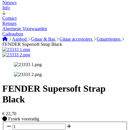
Nieuws
Info
Contact
Retours
Algemene Voorwaarden
Cadeaubon
Aanbod
Gitaar & Bas
Gitaar accessoires
Gitaarriemen
FENDER Supersoft Strap Black
FENDER Supersoft Strap
Black
€
22,70
Fysiek voorradig
Fysiek voorradig