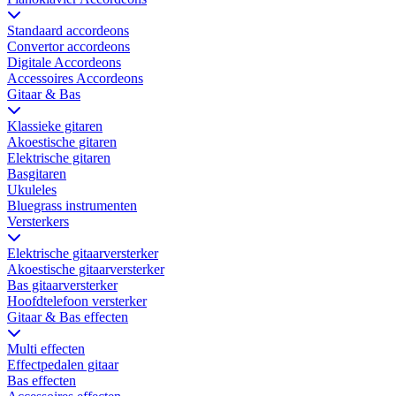
Standaard accordeons
Convertor accordeons
Digitale Accordeons
Accessoires Accordeons
Gitaar & Bas
Klassieke gitaren
Akoestische gitaren
Elektrische gitaren
Basgitaren
Ukuleles
Bluegrass instrumenten
Versterkers
Elektrische gitaarversterker
Akoestische gitaarversterker
Bas gitaarversterker
Hoofdtelefoon versterker
Gitaar & Bas effecten
Multi effecten
Effectpedalen gitaar
Bas effecten