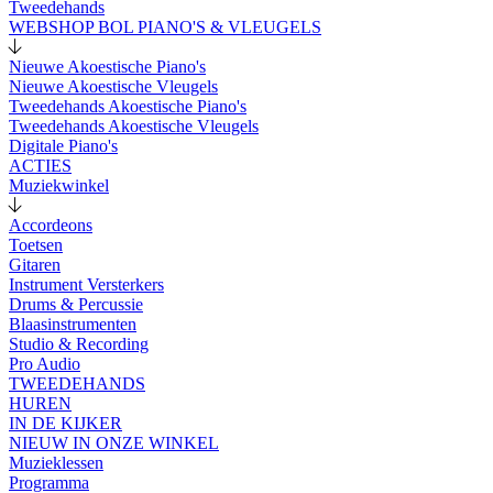
Tweedehands
WEBSHOP BOL PIANO'S & VLEUGELS
Nieuwe Akoestische Piano's
Nieuwe Akoestische Vleugels
Tweedehands Akoestische Piano's
Tweedehands Akoestische Vleugels
Digitale Piano's
ACTIES
Muziekwinkel
Accordeons
Toetsen
Gitaren
Instrument Versterkers
Drums & Percussie
Blaasinstrumenten
Studio & Recording
Pro Audio
TWEEDEHANDS
HUREN
IN DE KIJKER
NIEUW IN ONZE WINKEL
Muzieklessen
Programma