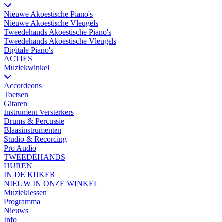
Nieuwe Akoestische Piano's
Nieuwe Akoestische Vleugels
Tweedehands Akoestische Piano's
Tweedehands Akoestische Vleugels
Digitale Piano's
ACTIES
Muziekwinkel
Accordeons
Toetsen
Gitaren
Instrument Versterkers
Drums & Percussie
Blaasinstrumenten
Studio & Recording
Pro Audio
TWEEDEHANDS
HUREN
IN DE KIJKER
NIEUW IN ONZE WINKEL
Muzieklessen
Programma
Nieuws
Info