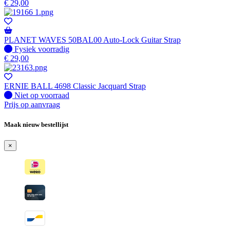
€
29,00
PLANET WAVES 50BAL00 Auto-Lock Guitar Strap
Fysiek voorradig
Fysiek voorradig
€
29,00
ERNIE BALL 4698 Classic Jacquard Strap
Fysiek voorradig
Niet op voorraad
Prijs op aanvraag
Maak nieuw bestellijst
×