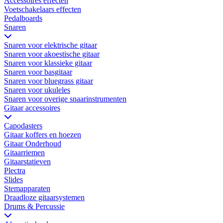
Accessoires effecten
Voetschakelaars effecten
Pedalboards
Snaren
Snaren voor elektrische gitaar
Snaren voor akoestische gitaar
Snaren voor klassieke gitaar
Snaren voor basgitaar
Snaren voor bluegrass gitaar
Snaren voor ukuleles
Snaren voor overige snaarinstrumenten
Gitaar accessoires
Capodasters
Gitaar koffers en hoezen
Gitaar Onderhoud
Gitaarriemen
Gitaarstatieven
Plectra
Slides
Stemapparaten
Draadloze gitaarsystemen
Drums & Percussie