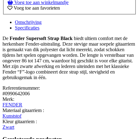
Voeg toe aan winkelmandje
Voeg toe aan favorieten
Omschrijving
Specificaties
De
Fender Supersoft Strap Black
biedt ultiem comfort met de
herkenbare Fender-uitstraling. Deze stevige maar soepele gitaarriem
is gemaakt van dik polyester dat licht meerekt, zodat schokken
tijdens het spelen opgevangen worden. De lengte is verstelbaar van
ongeveer 86 tot 147 cm, waardoor hij geschikt is voor elke gitarist.
Met zijn zwarte afwerking en lederen uiteinden met het klassieke
Fender “F”-logo combineert deze strap stijl, stevigheid en
gebruiksgemak in één.
Referentienummer:
#0990642006
Merk:
FENDER
Materiaal gitaarriem :
Kunststof
Kleur gitaarriem :
Zwart