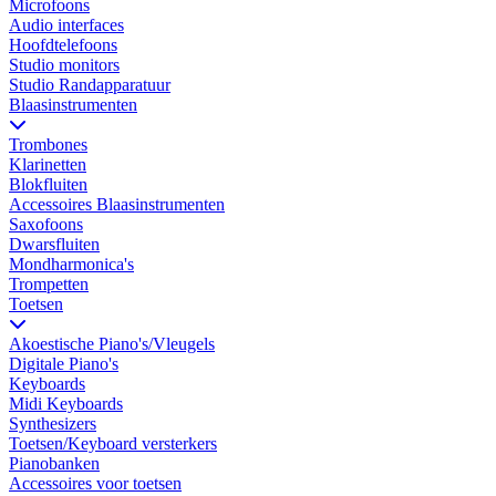
Microfoons
Audio interfaces
Hoofdtelefoons
Studio monitors
Studio Randapparatuur
Blaasinstrumenten
Trombones
Klarinetten
Blokfluiten
Accessoires Blaasinstrumenten
Saxofoons
Dwarsfluiten
Mondharmonica's
Trompetten
Toetsen
Akoestische Piano's/Vleugels
Digitale Piano's
Keyboards
Midi Keyboards
Synthesizers
Toetsen/Keyboard versterkers
Pianobanken
Accessoires voor toetsen