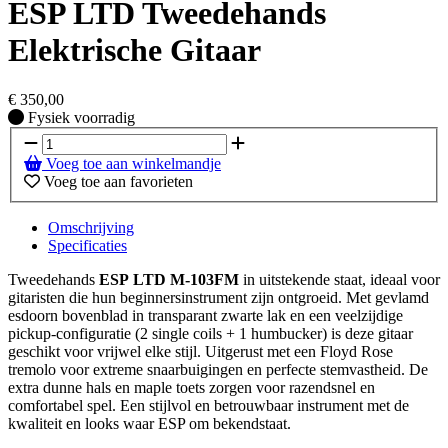
ESP LTD Tweedehands
Elektrische Gitaar
€
350,00
Fysiek voorradig
Fysiek voorradig
Voeg toe aan winkelmandje
Voeg toe aan favorieten
Omschrijving
Specificaties
Tweedehands
ESP
LTD M-103FM
in uitstekende staat, ideaal voor
gitaristen die hun beginnersinstrument zijn ontgroeid. Met gevlamd
esdoorn bovenblad in transparant zwarte lak en een veelzijdige
pickup-configuratie (2 single coils + 1 humbucker) is deze gitaar
geschikt voor vrijwel elke stijl. Uitgerust met een Floyd Rose
tremolo voor extreme snaarbuigingen en perfecte stemvastheid. De
extra dunne hals en maple toets zorgen voor razendsnel en
comfortabel spel. Een stijlvol en betrouwbaar instrument met de
kwaliteit en looks waar ESP om bekendstaat.