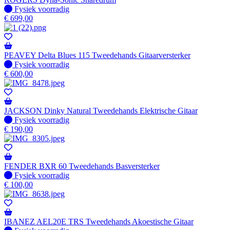
Fysiek voorradig
Fysiek voorradig
€
699,00
PEAVEY Delta Blues 115 Tweedehands Gitaarversterker
Fysiek voorradig
Fysiek voorradig
€
600,00
JACKSON Dinky Natural Tweedehands Elektrische Gitaar
Fysiek voorradig
Fysiek voorradig
€
190,00
FENDER BXR 60 Tweedehands Basversterker
Fysiek voorradig
Fysiek voorradig
€
100,00
IBANEZ AEL20E TRS Tweedehands Akoestische Gitaar