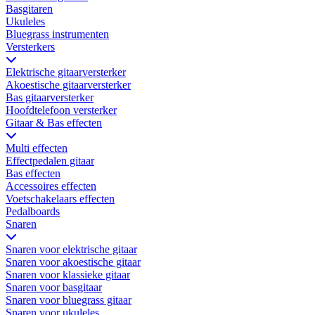
Basgitaren
Ukuleles
Bluegrass instrumenten
Versterkers
Elektrische gitaarversterker
Akoestische gitaarversterker
Bas gitaarversterker
Hoofdtelefoon versterker
Gitaar & Bas effecten
Multi effecten
Effectpedalen gitaar
Bas effecten
Accessoires effecten
Voetschakelaars effecten
Pedalboards
Snaren
Snaren voor elektrische gitaar
Snaren voor akoestische gitaar
Snaren voor klassieke gitaar
Snaren voor basgitaar
Snaren voor bluegrass gitaar
Snaren voor ukuleles