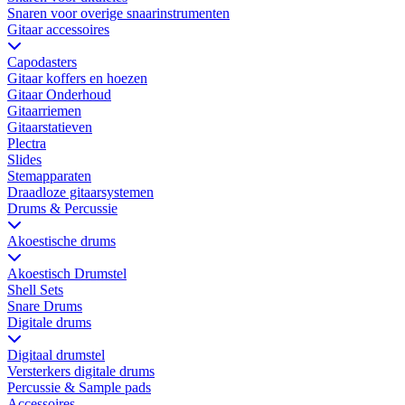
Snaren voor overige snaarinstrumenten
Gitaar accessoires
Capodasters
Gitaar koffers en hoezen
Gitaar Onderhoud
Gitaarriemen
Gitaarstatieven
Plectra
Slides
Stemapparaten
Draadloze gitaarsystemen
Drums & Percussie
Akoestische drums
Akoestisch Drumstel
Shell Sets
Snare Drums
Digitale drums
Digitaal drumstel
Versterkers digitale drums
Percussie & Sample pads
Accessoires