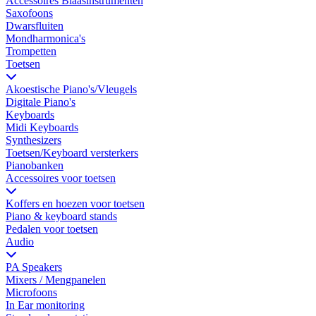
Accessoires Blaasinstrumenten
Saxofoons
Dwarsfluiten
Mondharmonica's
Trompetten
Toetsen
Akoestische Piano's/Vleugels
Digitale Piano's
Keyboards
Midi Keyboards
Synthesizers
Toetsen/Keyboard versterkers
Pianobanken
Accessoires voor toetsen
Koffers en hoezen voor toetsen
Piano & keyboard stands
Pedalen voor toetsen
Audio
PA Speakers
Mixers / Mengpanelen
Microfoons
In Ear monitoring