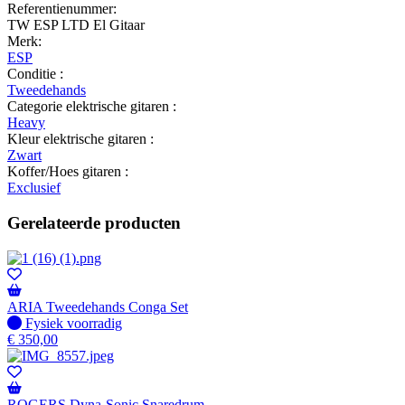
Referentienummer:
TW ESP LTD El Gitaar
Merk:
ESP
Conditie :
Tweedehands
Categorie elektrische gitaren :
Heavy
Kleur elektrische gitaren :
Zwart
Koffer/Hoes gitaren :
Exclusief
Gerelateerde producten
ARIA Tweedehands Conga Set
Fysiek voorradig
Fysiek voorradig
€
350,00
ROGERS Dyna-Sonic Snaredrum