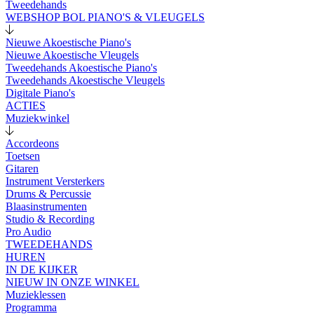
Tweedehands
WEBSHOP BOL PIANO'S & VLEUGELS
Nieuwe Akoestische Piano's
Nieuwe Akoestische Vleugels
Tweedehands Akoestische Piano's
Tweedehands Akoestische Vleugels
Digitale Piano's
ACTIES
Muziekwinkel
Accordeons
Toetsen
Gitaren
Instrument Versterkers
Drums & Percussie
Blaasinstrumenten
Studio & Recording
Pro Audio
TWEEDEHANDS
HUREN
IN DE KIJKER
NIEUW IN ONZE WINKEL
Muzieklessen
Programma