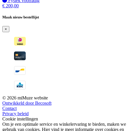
Fysiek voorradig
Fysiek voorradig
€
200,00
Maak nieuw bestellijst
×
© 2026 miMuze website
Ontwikkeld door Becosoft
Contact
Privacy beleid
Cookie instellingen
Om je een optimale service en winkelervaring te bieden, maken we
gebruik van cookies. Hier vind je meer informatie over cookies en