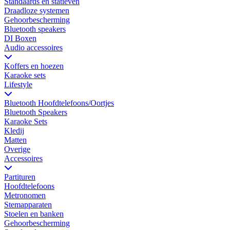
Standaards en statieven
Draadloze systemen
Gehoorbescherming
Bluetooth speakers
DI Boxen
Audio accessoires
Koffers en hoezen
Karaoke sets
Lifestyle
Bluetooth Hoofdtelefoons/Oortjes
Bluetooth Speakers
Karaoke Sets
Kledij
Matten
Overige
Accessoires
Partituren
Hoofdtelefoons
Metronomen
Stemapparaten
Stoelen en banken
Gehoorbescherming